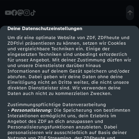
d
o
Deine Datenschutzeinstellungen
cmp-dialog-description
Um dir eine optimale Website von ZDF, ZDFheute und
k
ZDFtivi präsentieren zu können, setzen wir Cookies
und vergleichbare Techniken ein. Einige der
eingesetzten Techniken sind unbedingt erforderlich
u
für unser Angebot. Mit deiner Zustimmung dürfen wir
Mehr ZDF
Service
und unsere Dienstleister darüber hinaus
-
Informationen auf deinem Gerät speichern und/oder
ZDF-Apps
ZDFmitreden
abrufen. Dabei geben wir deine Daten ohne deine
Einwilligung nicht an Dritte weiter, die nicht unsere
E
Smart TV
Kontakt zum ZDF
direkten Dienstleister sind. Wir verwenden deine
Daten auch nicht zu kommerziellen Zwecken.
ZDFtext
Tickets
l
Zustimmungspflichtige Datenverarbeitung
Livestreams
Zuschauerservice
• Personalisierung:
Die Speicherung von bestimmten
e
Sendungen A-Z
Hilfe
Interaktionen ermöglicht uns, dein Erlebnis im
Angebot des ZDF an dich anzupassen und
TV-Programm
Personalisierungsfunktionen anzubieten. Dabei
m
personalisieren wir ausschließlich auf Basis deiner
Nutzung von ZDF Streaming, der ZDFheute und