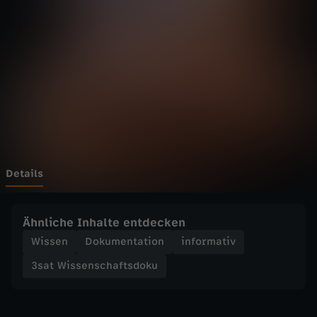
s
e
n
s
c
h
Details
a
Ähnliche Inhalte entdecken
f
Wissen
Dokumentation
informativ
3sat Wissenschaftsdoku
t
s