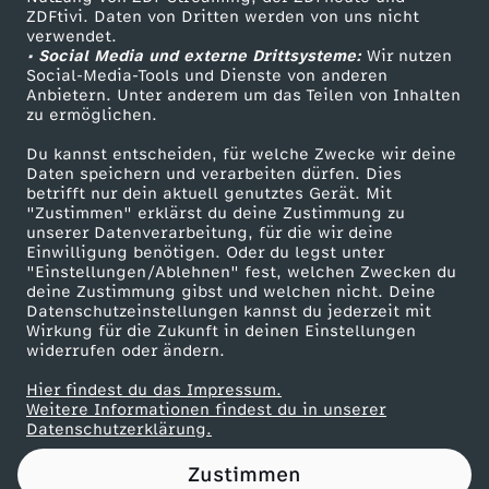
ZDFtivi. Daten von Dritten werden von uns nicht
e
Das ZDF
verwendet.
• Social Media und externe Drittsysteme:
Wir nutzen
ZDF Unternehmen
n
Social-Media-Tools und Dienste von anderen
Anbietern. Unter anderem um das Teilen von Inhalten
Karriere
zu ermöglichen.
t
Presseportal
Du kannst entscheiden, für welche Zwecke wir deine
ZDF goes Schule
Daten speichern und verarbeiten dürfen. Dies
a
betrifft nur dein aktuell genutztes Gerät. Mit
Werbefernsehen
"Zustimmen" erklärst du deine Zustimmung zu
r
unserer Datenverarbeitung, für die wir deine
Mainzelmännchen
Einwilligung benötigen. Oder du legst unter
"Einstellungen/Ablehnen" fest, welchen Zwecken du
t
deine Zustimmung gibst und welchen nicht. Deine
Datenschutzeinstellungen kannst du jederzeit mit
Wirkung für die Zukunft in deinen Einstellungen
e
widerrufen oder ändern.
i
Hier findest du das Impressum.
Partner
Weitere Informationen findest du in unserer
Datenschutzerklärung.
l
Zustimmen