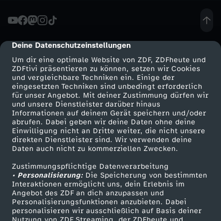
-
Z
Deine Datenschutzeinstellungen
cmp-dialog-description
Um dir eine optimale Website von ZDF, ZDFheute und
u
ZDFtivi präsentieren zu können, setzen wir Cookies
und vergleichbare Techniken ein. Einige der
eingesetzten Techniken sind unbedingt erforderlich
s
für unser Angebot. Mit deiner Zustimmung dürfen wir
Mehr ZDF
Service
und unsere Dienstleister darüber hinaus
a
Informationen auf deinem Gerät speichern und/oder
ZDF-Apps
ZDFmitreden
abrufen. Dabei geben wir deine Daten ohne deine
Einwilligung nicht an Dritte weiter, die nicht unsere
m
Smart TV
Kontakt zum ZDF
direkten Dienstleister sind. Wir verwenden deine
Daten auch nicht zu kommerziellen Zwecken.
ZDFtext
Tickets
m
Zustimmungspflichtige Datenverarbeitung
Livestreams
Zuschauerservice
• Personalisierung:
Die Speicherung von bestimmten
e
Sendungen A-Z
Hilfe
Interaktionen ermöglicht uns, dein Erlebnis im
Angebot des ZDF an dich anzupassen und
TV-Programm
Personalisierungsfunktionen anzubieten. Dabei
n
personalisieren wir ausschließlich auf Basis deiner
Nutzung von ZDF Streaming, der ZDFheute und