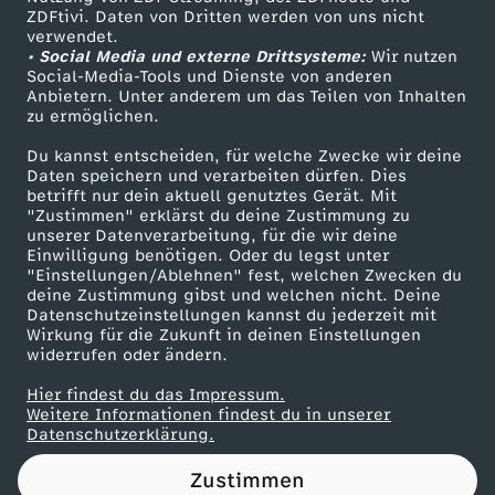
ZDFtivi. Daten von Dritten werden von uns nicht
h
Das ZDF
verwendet.
• Social Media und externe Drittsysteme:
Wir nutzen
ZDF Unternehmen
a
Social-Media-Tools und Dienste von anderen
Anbietern. Unter anderem um das Teilen von Inhalten
Karriere
zu ermöglichen.
l
Presseportal
Du kannst entscheiden, für welche Zwecke wir deine
ZDF goes Schule
Daten speichern und verarbeiten dürfen. Dies
t
betrifft nur dein aktuell genutztes Gerät. Mit
Werbefernsehen
"Zustimmen" erklärst du deine Zustimmung zu
u
unserer Datenverarbeitung, für die wir deine
Mainzelmännchen
Einwilligung benötigen. Oder du legst unter
"Einstellungen/Ablehnen" fest, welchen Zwecken du
n
deine Zustimmung gibst und welchen nicht. Deine
Datenschutzeinstellungen kannst du jederzeit mit
Wirkung für die Zukunft in deinen Einstellungen
d
widerrufen oder ändern.
d
Hier findest du das Impressum.
Partner
Weitere Informationen findest du in unserer
Datenschutzerklärung.
a
Zustimmen