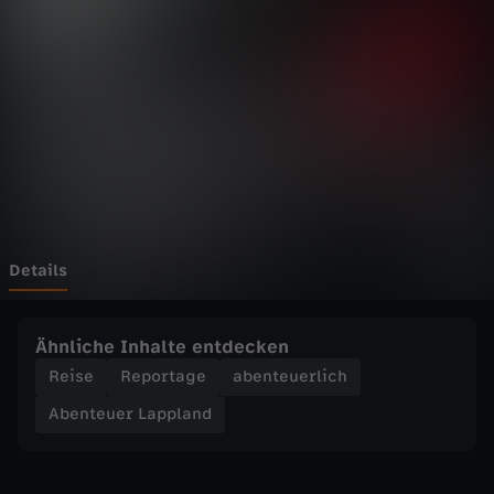
e
r
L
a
p
p
Details
l
Ähnliche Inhalte entdecken
a
Reise
Reportage
abenteuerlich
Abenteuer Lappland
n
d