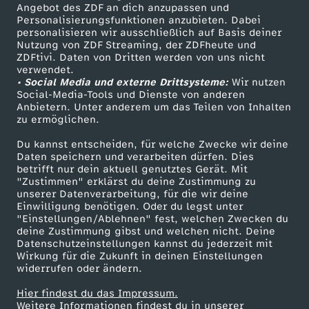
o
Angebot des ZDF an dich anzupassen und
TV-Programm
Personalisierungsfunktionen anzubieten. Dabei
personalisieren wir ausschließlich auf Basis deiner
a
Nutzung von ZDF Streaming, der ZDFheute und
ZDFtivi. Daten von Dritten werden von uns nicht
Das ZDF
m
verwendet.
• Social Media und externe Drittsysteme:
Wir nutzen
ZDF Unternehmen
Social-Media-Tools und Dienste von anderen
L
Anbietern. Unter anderem um das Teilen von Inhalten
Karriere
zu ermöglichen.
Presseportal
i
Du kannst entscheiden, für welche Zwecke wir deine
ZDF goes Schule
Daten speichern und verarbeiten dürfen. Dies
m
betrifft nur dein aktuell genutztes Gerät. Mit
Werbefernsehen
"Zustimmen" erklärst du deine Zustimmung zu
unserer Datenverarbeitung, für die wir deine
Mainzelmännchen
i
Einwilligung benötigen. Oder du legst unter
"Einstellungen/Ablehnen" fest, welchen Zwecken du
deine Zustimmung gibst und welchen nicht. Deine
t
Datenschutzeinstellungen kannst du jederzeit mit
Wirkung für die Zukunft in deinen Einstellungen
widerrufen oder ändern.
Hier findest du das Impressum.
Partner
Weitere Informationen findest du in unserer