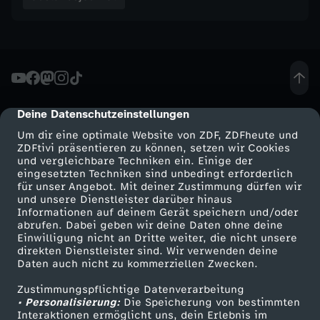
e
d
o
Deine Datenschutzeinstellungen
cmp-dialog-description
k
Um dir eine optimale Website von ZDF, ZDFheute und
ZDFtivi präsentieren zu können, setzen wir Cookies
u
und vergleichbare Techniken ein. Einige der
eingesetzten Techniken sind unbedingt erforderlich
:
für unser Angebot. Mit deiner Zustimmung dürfen wir
Mehr ZDF
Service
und unsere Dienstleister darüber hinaus
Informationen auf deinem Gerät speichern und/oder
N
ZDF-Apps
ZDFmitreden
abrufen. Dabei geben wir deine Daten ohne deine
Einwilligung nicht an Dritte weiter, die nicht unsere
Smart TV
Kontakt zum ZDF
direkten Dienstleister sind. Wir verwenden deine
a
Daten auch nicht zu kommerziellen Zwecken.
ZDFtext
Tickets
t
Zustimmungspflichtige Datenverarbeitung
Livestreams
Zuschauerservice
• Personalisierung:
Die Speicherung von bestimmten
Sendungen A-Z
Hilfe
Interaktionen ermöglicht uns, dein Erlebnis im