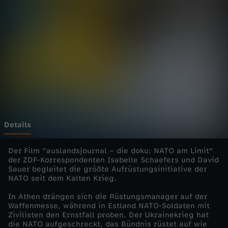
s
j
o
u
r
n
Details
a
Der Film "auslandsjournal – die doku: NATO am Limit"
der ZDF-Korrespondenten Isabelle Schaefers und David
Sauer begleitet die größte Aufrüstungsinitiative der
l
NATO seit dem Kalten Krieg.
-
In Athen drängen sich die Rüstungsmanager auf der
Waffenmesse, während in Estland NATO-Soldaten mit
Zivilisten den Ernstfall proben. Der Ukrainekrieg hat
d
die NATO aufgeschreckt, das Bündnis rüstet auf wie