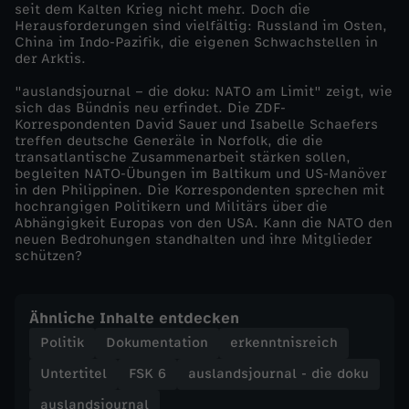
seit dem Kalten Krieg nicht mehr. Doch die
Herausforderungen sind vielfältig: Russland im Osten,
i
China im Indo-Pazifik, die eigenen Schwachstellen in
der Arktis.
e
"auslandsjournal – die doku: NATO am Limit" zeigt, wie
sich das Bündnis neu erfindet. Die ZDF-
d
Korrespondenten David Sauer und Isabelle Schaefers
treffen deutsche Generäle in Norfolk, die die
transatlantische Zusammenarbeit stärken sollen,
o
begleiten NATO-Übungen im Baltikum und US-Manöver
in den Philippinen. Die Korrespondenten sprechen mit
k
hochrangigen Politikern und Militärs über die
Abhängigkeit Europas von den USA. Kann die NATO den
neuen Bedrohungen standhalten und ihre Mitglieder
u
schützen?
-
Ähnliche Inhalte entdecken
d
Politik
Dokumentation
erkenntnisreich
Untertitel
FSK 6
auslandsjournal - die doku
i
auslandsjournal