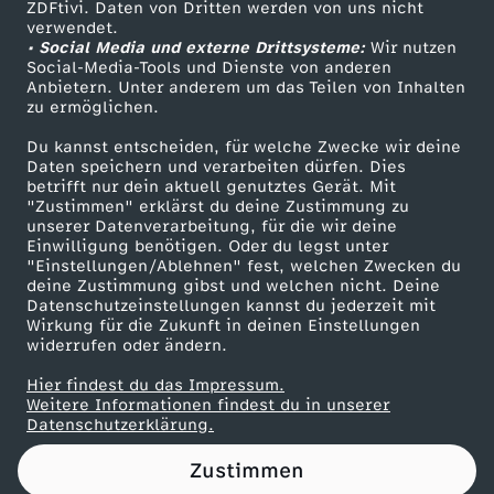
g
ZDFtivi. Daten von Dritten werden von uns nicht
Das ZDF
verwendet.
• Social Media und externe Drittsysteme:
Wir nutzen
e
ZDF Unternehmen
Social-Media-Tools und Dienste von anderen
Anbietern. Unter anderem um das Teilen von Inhalten
Karriere
zu ermöglichen.
n
Presseportal
Du kannst entscheiden, für welche Zwecke wir deine
d
ZDF goes Schule
Daten speichern und verarbeiten dürfen. Dies
betrifft nur dein aktuell genutztes Gerät. Mit
Werbefernsehen
"Zustimmen" erklärst du deine Zustimmung zu
e
unserer Datenverarbeitung, für die wir deine
Mainzelmännchen
Einwilligung benötigen. Oder du legst unter
"Einstellungen/Ablehnen" fest, welchen Zwecken du
w
deine Zustimmung gibst und welchen nicht. Deine
Datenschutzeinstellungen kannst du jederzeit mit
u
Wirkung für die Zukunft in deinen Einstellungen
widerrufen oder ändern.
r
Hier findest du das Impressum.
Partner
Weitere Informationen findest du in unserer
Datenschutzerklärung.
d
Zustimmen
e