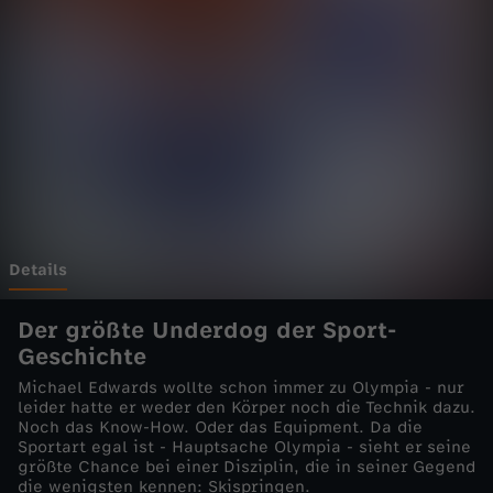
i
Wechseln zu: ZDFheute
c
t
u
r
e
Details
-
Der größte Underdog der Sport-
Geschichte
A
Michael Edwards wollte schon immer zu Olympia - nur
leider hatte er weder den Körper noch die Technik dazu.
l
Noch das Know-How. Oder das Equipment. Da die
Sportart egal ist - Hauptsache Olympia - sieht er seine
größte Chance bei einer Disziplin, die in seiner Gegend
s
die wenigsten kennen: Skispringen.