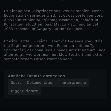
E
Es gibt keinen Skispringer aus Großbritannien. Wenn
Eddie also Skispringer wird, ist er der beste von dort.
Also leiht er sich Ausrüstung zusammen, schläft in
d
Kuhställen, stürzt ein paar Mal zu viel... und landet
1988 trotzdem in Calgary auf der Schanze.
d
Er wird Letzter. Zweimal. Aber die Legende von Eddie
i
the Eagle ist geboren - weil Eddie der seltene Typ
Sportler ist, der ohne jede Chance antritt und am Ende
allen zeigt, wie weit man mit Mut, Sturheit und extrem
e
sympathischem Wesen kommen kann.
t
Ähnliche Inhalte entdecken
h
Sport
Dokumentation
hintergründig
Bigger Picture
e
E