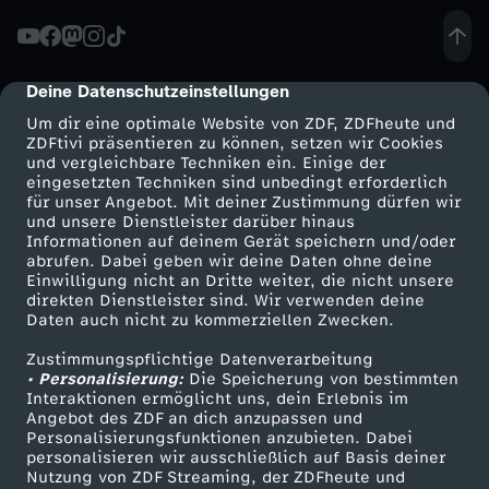
a
g
Deine Datenschutzeinstellungen
cmp-dialog-description
Um dir eine optimale Website von ZDF, ZDFheute und
l
ZDFtivi präsentieren zu können, setzen wir Cookies
und vergleichbare Techniken ein. Einige der
e
eingesetzten Techniken sind unbedingt erforderlich
für unser Angebot. Mit deiner Zustimmung dürfen wir
Mehr ZDF
Service
und unsere Dienstleister darüber hinaus
z
Informationen auf deinem Gerät speichern und/oder
ZDF-Apps
ZDFmitreden
abrufen. Dabei geben wir deine Daten ohne deine
Einwilligung nicht an Dritte weiter, die nicht unsere
u
Smart TV
Kontakt zum ZDF
direkten Dienstleister sind. Wir verwenden deine
Daten auch nicht zu kommerziellen Zwecken.
ZDFtext
Tickets
r
Zustimmungspflichtige Datenverarbeitung
Livestreams
Zuschauerservice
• Personalisierung:
Die Speicherung von bestimmten
L
Sendungen A-Z
Hilfe
Interaktionen ermöglicht uns, dein Erlebnis im
Angebot des ZDF an dich anzupassen und
TV-Programm
Personalisierungsfunktionen anzubieten. Dabei
e
personalisieren wir ausschließlich auf Basis deiner
Nutzung von ZDF Streaming, der ZDFheute und