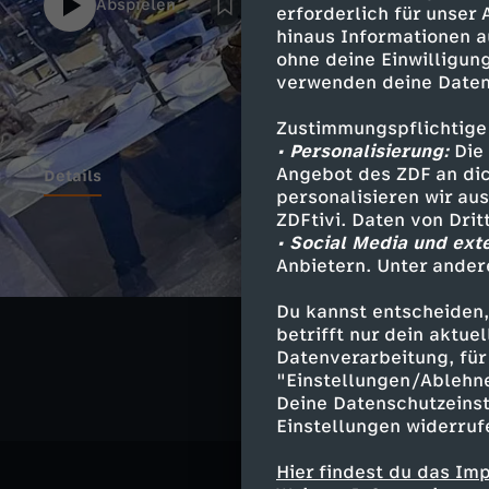
Abspielen
erforderlich für unser
hinaus Informationen a
ohne deine Einwilligung
verwenden deine Daten
Zustimmungspflichtige
• Personalisierung:
Die 
Angebot des ZDF an dic
Details
personalisieren wir au
ZDFtivi. Daten von Dri
• Social Media und ext
Anbietern. Unter ander
Ähnliche 
Du kannst entscheiden,
Wissen
Re
betrifft nur dein aktu
Datenverarbeitung, für 
"Einstellungen/Ablehn
Deine Datenschutzeinst
Einstellungen widerruf
Hier findest du das Im