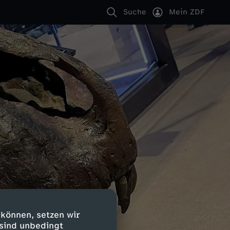
Suche
Mein ZDF
 können, setzen wir
 sind unbedingt