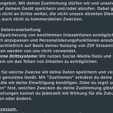
 Angebot. Mit deiner Zustimmung dürfen wir und unser
uf deinem Gerät speichern und/oder abrufen. Dabei 
 nicht an Dritte weiter, die nicht unsere direkten Dien
 auch nicht zu kommerziellen Zwecken.
 Datenverarbeitung
Speicherung von bestimmten Interaktionen ermöglicht
h anzupassen und Personalisierungsfunktionen anzub
sschließlich auf Basis deiner Nutzung von ZDF Stream
tten werden von uns nicht verwendet.
erne Drittsysteme:
Wir nutzen Social-Media-Tools und
em um das Teilen von Inhalten zu ermöglichen.
Inhalte entdecken
 für welche Zwecke wir deine Daten speichern und ver
portage
erkenntnisreich
ARTE Re:
ell genutztes Gerät. Mit "Zustimmen" erklärst du dein
die wir deine Einwilligung benötigen. Oder du legst u
en" fest, welchen Zwecken du deine Zustimmung gibst
ellungen kannst du jederzeit mit Wirkung für die Zuku
en oder ändern.
pressum.