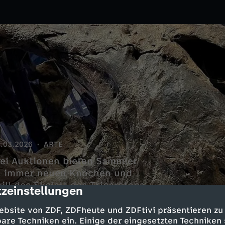
.03.2026
ARTE
ei Auktionen bieten Sammler
gen immer neuen Knochen und
l das Skelett des Triceratops
zeinstellungen
cription
seen können gegen finanzstarke
ebsite von ZDF, ZDFheute und ZDFtivi präsentieren zu
are Techniken ein. Einige der eingesetzten Techniken