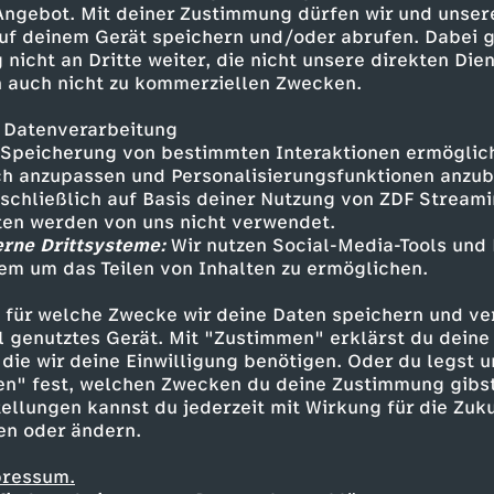
 Angebot. Mit deiner Zustimmung dürfen wir und unser
uf deinem Gerät speichern und/oder abrufen. Dabei 
 nicht an Dritte weiter, die nicht unsere direkten Dien
 auch nicht zu kommerziellen Zwecken.
 Datenverarbeitung
Speicherung von bestimmten Interaktionen ermöglicht
h anzupassen und Personalisierungsfunktionen anzub
sschließlich auf Basis deiner Nutzung von ZDF Stream
tten werden von uns nicht verwendet.
erne Drittsysteme:
Wir nutzen Social-Media-Tools und
em um das Teilen von Inhalten zu ermöglichen.
Inhalte entdecken
 für welche Zwecke wir deine Daten speichern und ver
eportage
hintergründig
ARTE Re:
ell genutztes Gerät. Mit "Zustimmen" erklärst du dein
die wir deine Einwilligung benötigen. Oder du legst u
en" fest, welchen Zwecken du deine Zustimmung gibst
ellungen kannst du jederzeit mit Wirkung für die Zuku
en oder ändern.
pressum.