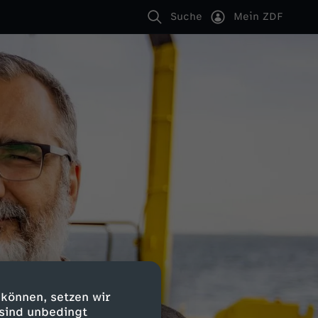
Suche
Mein ZDF
 können, setzen wir
 sind unbedingt