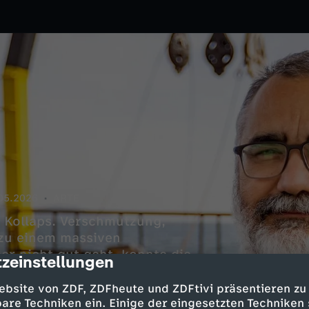
05.2026
ARTE
 Kollaps. Verschmutzung,
zu einem massiven
er nicht gut geht, konnte die
zeinstellungen
cription
e dicke Schleimschicht breitete
chleim zurück. Ist das Meer noch
ebsite von ZDF, ZDFheute und ZDFtivi präsentieren zu
are Techniken ein. Einige der eingesetzten Techniken