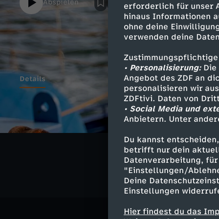
Abspielen
erforderlich für unser
hinaus Informationen a
ohne deine Einwilligung
verwenden deine Daten
Zustimmungspflichtige
• Personalisierung:
Die 
Angebot des ZDF an dic
Details
personalisieren wir au
ZDFtivi. Daten von Dri
• Social Media und ext
Anbietern. Unter ander
Ähnliche 
Du kannst entscheiden,
Umwelt
R
betrifft nur dein aktu
Datenverarbeitung, für 
"Einstellungen/Ablehn
Deine Datenschutzeinst
Einstellungen widerruf
Hier findest du das Im