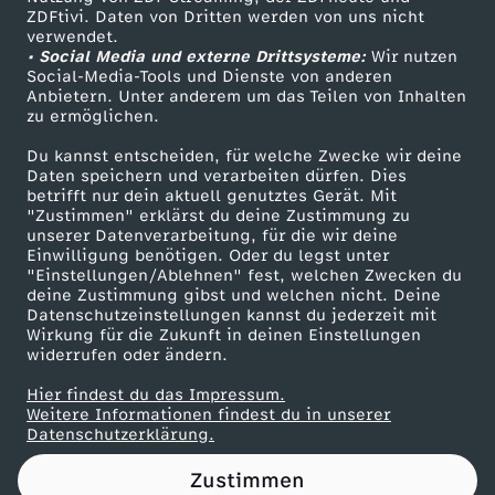
ZDFtivi. Daten von Dritten werden von uns nicht
Das ZDF
verwendet.
• Social Media und externe Drittsysteme:
Wir nutzen
ZDF Unternehmen
Social-Media-Tools und Dienste von anderen
Anbietern. Unter anderem um das Teilen von Inhalten
Karriere
zu ermöglichen.
Presseportal
Du kannst entscheiden, für welche Zwecke wir deine
ZDF goes Schule
Daten speichern und verarbeiten dürfen. Dies
betrifft nur dein aktuell genutztes Gerät. Mit
Werbefernsehen
"Zustimmen" erklärst du deine Zustimmung zu
unserer Datenverarbeitung, für die wir deine
Mainzelmännchen
Einwilligung benötigen. Oder du legst unter
"Einstellungen/Ablehnen" fest, welchen Zwecken du
deine Zustimmung gibst und welchen nicht. Deine
Datenschutzeinstellungen kannst du jederzeit mit
Wirkung für die Zukunft in deinen Einstellungen
widerrufen oder ändern.
Hier findest du das Impressum.
Partner
Weitere Informationen findest du in unserer
Datenschutzerklärung.
Zustimmen