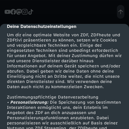
u
n
Deine Datenschutzeinstellungen
cmp-dialog-description
Um dir eine optimale Website von ZDF, ZDFheute und
d
ZDFtivi präsentieren zu können, setzen wir Cookies
und vergleichbare Techniken ein. Einige der
eingesetzten Techniken sind unbedingt erforderlich
T
für unser Angebot. Mit deiner Zustimmung dürfen wir
Mehr ZDF
Service
und unsere Dienstleister darüber hinaus
r
Informationen auf deinem Gerät speichern und/oder
ZDF-Apps
ZDFmitreden
abrufen. Dabei geben wir deine Daten ohne deine
Einwilligung nicht an Dritte weiter, die nicht unsere
a
Smart TV
Kontakt zum ZDF
direkten Dienstleister sind. Wir verwenden deine
Daten auch nicht zu kommerziellen Zwecken.
ZDFtext
Tickets
u
Zustimmungspflichtige Datenverarbeitung
Livestreams
Zuschauerservice
• Personalisierung:
Die Speicherung von bestimmten
m
Sendungen A-Z
Hilfe
Interaktionen ermöglicht uns, dein Erlebnis im
Angebot des ZDF an dich anzupassen und
TV-Programm
Personalisierungsfunktionen anzubieten. Dabei
a
personalisieren wir ausschließlich auf Basis deiner
Nutzung von ZDF Streaming, der ZDFheute und