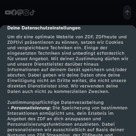
u
n
Deine Datenschutzeinstellungen
cmp-dialog-description
Um dir eine optimale Website von ZDF, ZDFheute und
d
ZDFtivi präsentieren zu können, setzen wir Cookies
und vergleichbare Techniken ein. Einige der
eingesetzten Techniken sind unbedingt erforderlich
B
für unser Angebot. Mit deiner Zustimmung dürfen wir
Mehr ZDF
Service
und unsere Dienstleister darüber hinaus
u
Informationen auf deinem Gerät speichern und/oder
ZDF-Apps
ZDFmitreden
abrufen. Dabei geben wir deine Daten ohne deine
Einwilligung nicht an Dritte weiter, die nicht unsere
r
Smart TV
Kontakt zum ZDF
direkten Dienstleister sind. Wir verwenden deine
Daten auch nicht zu kommerziellen Zwecken.
ZDFtext
Tickets
n
Zustimmungspflichtige Datenverarbeitung
Livestreams
Zuschauerservice
• Personalisierung:
Die Speicherung von bestimmten
o
Sendungen A-Z
Hilfe
Interaktionen ermöglicht uns, dein Erlebnis im
Angebot des ZDF an dich anzupassen und
TV-Programm
Personalisierungsfunktionen anzubieten. Dabei
u
personalisieren wir ausschließlich auf Basis deiner
Nutzung von ZDF Streaming, der ZDFheute und