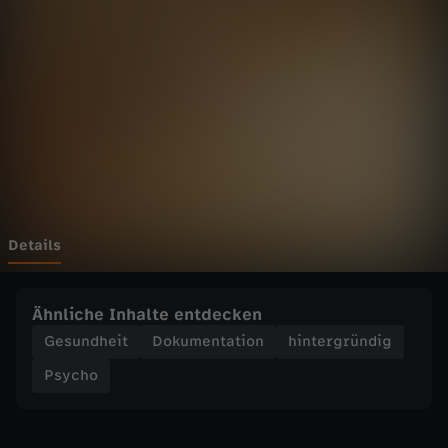
P
s
y
c
h
o
Details
-
Ähnliche Inhalte entdecken
I
Gesundheit
Dokumentation
hintergründig
Psycho
c
h