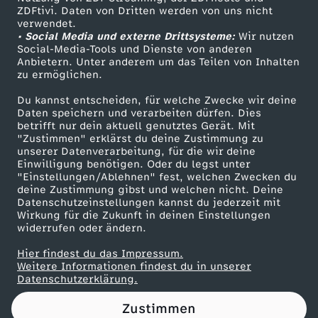
ZDFtivi. Daten von Dritten werden von uns nicht
t
Das ZDF
verwendet.
• Social Media und externe Drittsysteme:
Wir nutzen
ZDF Unternehmen
Social-Media-Tools und Dienste von anderen
Anbietern. Unter anderem um das Teilen von Inhalten
Karriere
zu ermöglichen.
Presseportal
Du kannst entscheiden, für welche Zwecke wir deine
ZDF goes Schule
Daten speichern und verarbeiten dürfen. Dies
betrifft nur dein aktuell genutztes Gerät. Mit
Werbefernsehen
"Zustimmen" erklärst du deine Zustimmung zu
unserer Datenverarbeitung, für die wir deine
Mainzelmännchen
Einwilligung benötigen. Oder du legst unter
"Einstellungen/Ablehnen" fest, welchen Zwecken du
deine Zustimmung gibst und welchen nicht. Deine
Datenschutzeinstellungen kannst du jederzeit mit
Wirkung für die Zukunft in deinen Einstellungen
widerrufen oder ändern.
Hier findest du das Impressum.
Partner
Weitere Informationen findest du in unserer
Datenschutzerklärung.
Zustimmen