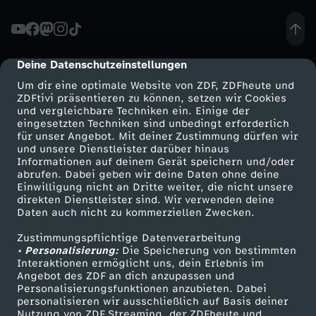
u
n
Deine Datenschutzeinstellungen
cmp-dialog-description
Um dir eine optimale Website von ZDF, ZDFheute und
d
ZDFtivi präsentieren zu können, setzen wir Cookies
und vergleichbare Techniken ein. Einige der
eingesetzten Techniken sind unbedingt erforderlich
d
für unser Angebot. Mit deiner Zustimmung dürfen wir
Mehr ZDF
Service
und unsere Dienstleister darüber hinaus
i
Informationen auf deinem Gerät speichern und/oder
ZDF-Apps
ZDFmitreden
abrufen. Dabei geben wir deine Daten ohne deine
Einwilligung nicht an Dritte weiter, die nicht unsere
e
Smart TV
Kontakt zum ZDF
direkten Dienstleister sind. Wir verwenden deine
Daten auch nicht zu kommerziellen Zwecken.
ZDFtext
Tickets
D
Zustimmungspflichtige Datenverarbeitung
Livestreams
Zuschauerservice
• Personalisierung:
Die Speicherung von bestimmten
e
Sendungen A-Z
Hilfe
Interaktionen ermöglicht uns, dein Erlebnis im
Angebot des ZDF an dich anzupassen und
TV-Programm
Personalisierungsfunktionen anzubieten. Dabei
m
personalisieren wir ausschließlich auf Basis deiner
Nutzung von ZDF Streaming, der ZDFheute und