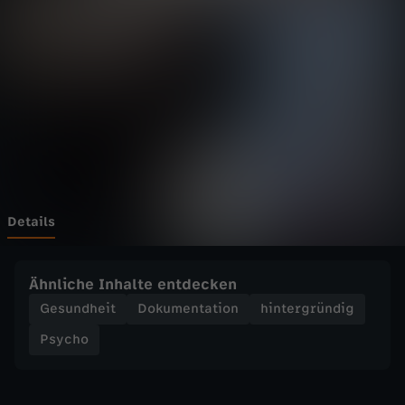
P
s
y
c
h
o
Details
-
Ähnliche Inhalte entdecken
I
Gesundheit
Dokumentation
hintergründig
Psycho
c
h