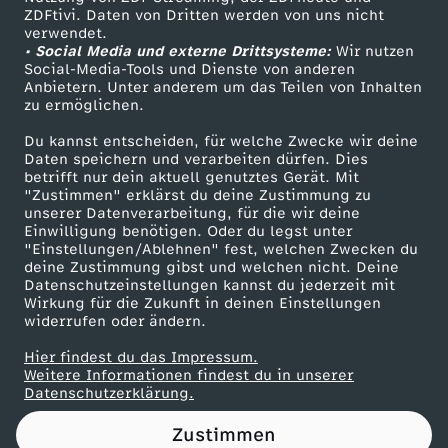
ZDFtivi. Daten von Dritten werden von uns nicht
e
Das ZDF
verwendet.
• Social Media und externe Drittsysteme:
Wir nutzen
ZDF Unternehmen
n
Social-Media-Tools und Dienste von anderen
Anbietern. Unter anderem um das Teilen von Inhalten
Karriere
zu ermöglichen.
z
Presseportal
Du kannst entscheiden, für welche Zwecke wir deine
ZDF goes Schule
Daten speichern und verarbeiten dürfen. Dies
betrifft nur dein aktuell genutztes Gerät. Mit
Werbefernsehen
"Zustimmen" erklärst du deine Zustimmung zu
unserer Datenverarbeitung, für die wir deine
Mainzelmännchen
Einwilligung benötigen. Oder du legst unter
"Einstellungen/Ablehnen" fest, welchen Zwecken du
deine Zustimmung gibst und welchen nicht. Deine
Datenschutzeinstellungen kannst du jederzeit mit
Wirkung für die Zukunft in deinen Einstellungen
widerrufen oder ändern.
Hier findest du das Impressum.
Partner
Weitere Informationen findest du in unserer
Datenschutzerklärung.
Zustimmen