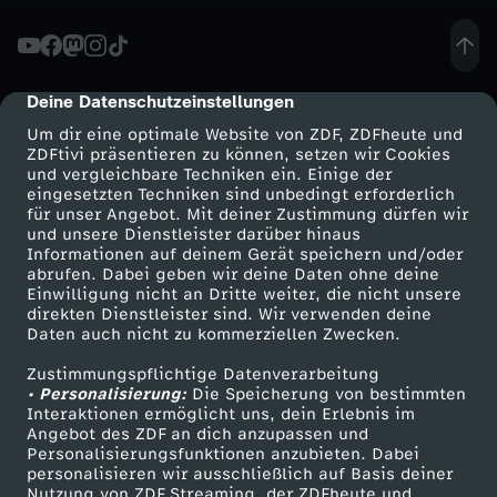
u
n
Deine Datenschutzeinstellungen
cmp-dialog-description
Um dir eine optimale Website von ZDF, ZDFheute und
d
ZDFtivi präsentieren zu können, setzen wir Cookies
und vergleichbare Techniken ein. Einige der
eingesetzten Techniken sind unbedingt erforderlich
T
für unser Angebot. Mit deiner Zustimmung dürfen wir
Mehr ZDF
Service
und unsere Dienstleister darüber hinaus
h
Informationen auf deinem Gerät speichern und/oder
ZDF-Apps
ZDFmitreden
abrufen. Dabei geben wir deine Daten ohne deine
Einwilligung nicht an Dritte weiter, die nicht unsere
e
Smart TV
Kontakt zum ZDF
direkten Dienstleister sind. Wir verwenden deine
Daten auch nicht zu kommerziellen Zwecken.
ZDFtext
Tickets
r
Zustimmungspflichtige Datenverarbeitung
Livestreams
Zuschauerservice
• Personalisierung:
Die Speicherung von bestimmten
a
Sendungen A-Z
Hilfe
Interaktionen ermöglicht uns, dein Erlebnis im
Angebot des ZDF an dich anzupassen und
TV-Programm
Personalisierungsfunktionen anzubieten. Dabei
p
personalisieren wir ausschließlich auf Basis deiner
Nutzung von ZDF Streaming, der ZDFheute und