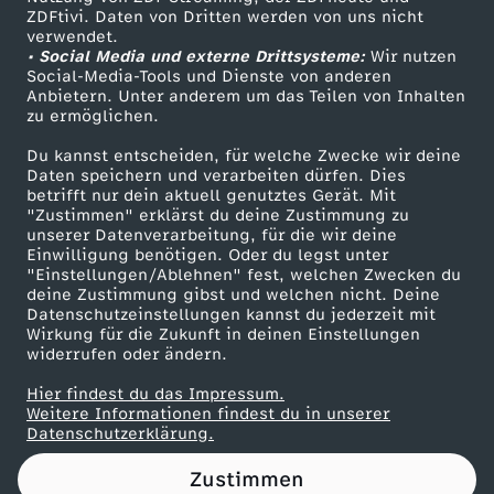
ZDFtivi. Daten von Dritten werden von uns nicht
i
Das ZDF
verwendet.
• Social Media und externe Drittsysteme:
Wir nutzen
ZDF Unternehmen
e
Social-Media-Tools und Dienste von anderen
Anbietern. Unter anderem um das Teilen von Inhalten
Karriere
zu ermöglichen.
Presseportal
Du kannst entscheiden, für welche Zwecke wir deine
ZDF goes Schule
Daten speichern und verarbeiten dürfen. Dies
betrifft nur dein aktuell genutztes Gerät. Mit
Werbefernsehen
"Zustimmen" erklärst du deine Zustimmung zu
unserer Datenverarbeitung, für die wir deine
Mainzelmännchen
Einwilligung benötigen. Oder du legst unter
"Einstellungen/Ablehnen" fest, welchen Zwecken du
deine Zustimmung gibst und welchen nicht. Deine
Datenschutzeinstellungen kannst du jederzeit mit
Wirkung für die Zukunft in deinen Einstellungen
widerrufen oder ändern.
Hier findest du das Impressum.
Partner
Weitere Informationen findest du in unserer
Datenschutzerklärung.
Zustimmen