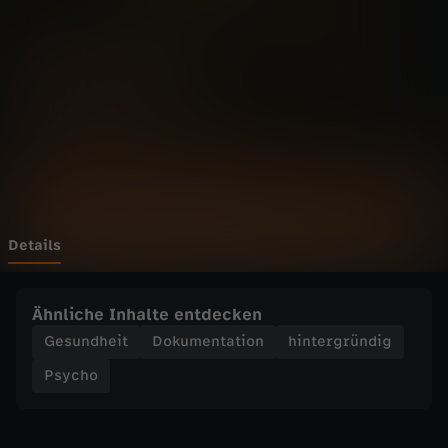
P
s
y
c
h
o
Details
-
Ähnliche Inhalte entdecken
I
Gesundheit
Dokumentation
hintergründig
Psycho
c
h