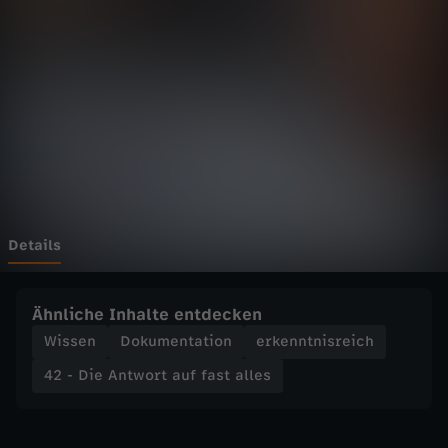
n
t
w
o
r
t
Details
a
Ähnliche Inhalte entdecken
u
Wissen
Dokumentation
erkenntnisreich
42 - Die Antwort auf fast alles
f
f