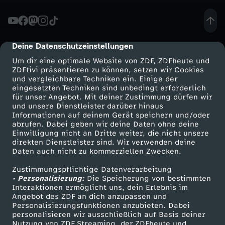
a
s
Deine Datenschutzeinstellungen
cmp-dialog-description
Um dir eine optimale Website von ZDF, ZDFheute und
t
ZDFtivi präsentieren zu können, setzen wir Cookies
und vergleichbare Techniken ein. Einige der
eingesetzten Techniken sind unbedingt erforderlich
a
für unser Angebot. Mit deiner Zustimmung dürfen wir
Mehr ZDF
Service
und unsere Dienstleister darüber hinaus
l
Informationen auf deinem Gerät speichern und/oder
ZDF-Apps
ZDFmitreden
abrufen. Dabei geben wir deine Daten ohne deine
Einwilligung nicht an Dritte weiter, die nicht unsere
l
Smart TV
Kontakt zum ZDF
direkten Dienstleister sind. Wir verwenden deine
Daten auch nicht zu kommerziellen Zwecken.
ZDFtext
Tickets
e
Zustimmungspflichtige Datenverarbeitung
Livestreams
Zuschauerservice
• Personalisierung:
Die Speicherung von bestimmten
s
Sendungen A-Z
Hilfe
Interaktionen ermöglicht uns, dein Erlebnis im
Angebot des ZDF an dich anzupassen und
TV-Programm
Personalisierungsfunktionen anzubieten. Dabei
-
personalisieren wir ausschließlich auf Basis deiner
Nutzung von ZDF Streaming, der ZDFheute und