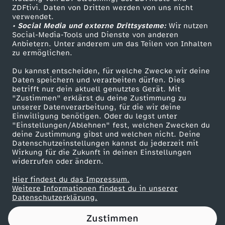
ZDFtivi. Daten von Dritten werden von uns nicht
I
Das ZDF
verwendet.
• Social Media und externe Drittsysteme:
Wir nutzen
ZDF Unternehmen
s
Social-Media-Tools und Dienste von anderen
Anbietern. Unter anderem um das Teilen von Inhalten
Karriere
zu ermöglichen.
t
Presseportal
Du kannst entscheiden, für welche Zwecke wir deine
ZDF goes Schule
Daten speichern und verarbeiten dürfen. Dies
G
betrifft nur dein aktuell genutztes Gerät. Mit
Werbefernsehen
"Zustimmen" erklärst du deine Zustimmung zu
e
unserer Datenverarbeitung, für die wir deine
Mainzelmännchen
Einwilligung benötigen. Oder du legst unter
"Einstellungen/Ablehnen" fest, welchen Zwecken du
h
deine Zustimmung gibst und welchen nicht. Deine
Datenschutzeinstellungen kannst du jederzeit mit
Wirkung für die Zukunft in deinen Einstellungen
i
widerrufen oder ändern.
r
Hier findest du das Impressum.
Partner
Weitere Informationen findest du in unserer
Datenschutzerklärung.
n
Zustimmen