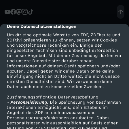
a
s
Deine Datenschutzeinstellungen
cmp-dialog-description
Um dir eine optimale Website von ZDF, ZDFheute und
t
ZDFtivi präsentieren zu können, setzen wir Cookies
und vergleichbare Techniken ein. Einige der
eingesetzten Techniken sind unbedingt erforderlich
a
für unser Angebot. Mit deiner Zustimmung dürfen wir
Mehr ZDF
Service
und unsere Dienstleister darüber hinaus
l
Informationen auf deinem Gerät speichern und/oder
ZDF-Apps
ZDFmitreden
abrufen. Dabei geben wir deine Daten ohne deine
Einwilligung nicht an Dritte weiter, die nicht unsere
l
Smart TV
Kontakt zum ZDF
direkten Dienstleister sind. Wir verwenden deine
Daten auch nicht zu kommerziellen Zwecken.
ZDFtext
Tickets
e
Zustimmungspflichtige Datenverarbeitung
Livestreams
Zuschauerservice
• Personalisierung:
Die Speicherung von bestimmten
s
Sendungen A-Z
Hilfe
Interaktionen ermöglicht uns, dein Erlebnis im
Angebot des ZDF an dich anzupassen und
TV-Programm
Personalisierungsfunktionen anzubieten. Dabei
-
personalisieren wir ausschließlich auf Basis deiner
Nutzung von ZDF Streaming, der ZDFheute und