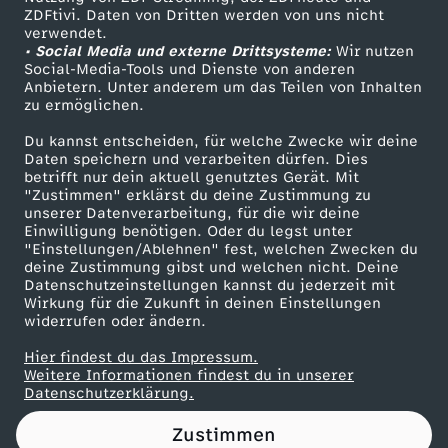
ZDFtivi. Daten von Dritten werden von uns nicht
W
Das ZDF
verwendet.
• Social Media und externe Drittsysteme:
Wir nutzen
ZDF Unternehmen
i
Social-Media-Tools und Dienste von anderen
Anbietern. Unter anderem um das Teilen von Inhalten
Karriere
zu ermöglichen.
e
Presseportal
Du kannst entscheiden, für welche Zwecke wir deine
ZDF goes Schule
Daten speichern und verarbeiten dürfen. Dies
w
betrifft nur dein aktuell genutztes Gerät. Mit
Werbefernsehen
"Zustimmen" erklärst du deine Zustimmung zu
e
unserer Datenverarbeitung, für die wir deine
Mainzelmännchen
Einwilligung benötigen. Oder du legst unter
"Einstellungen/Ablehnen" fest, welchen Zwecken du
r
deine Zustimmung gibst und welchen nicht. Deine
Datenschutzeinstellungen kannst du jederzeit mit
Wirkung für die Zukunft in deinen Einstellungen
d
widerrufen oder ändern.
e
Hier findest du das Impressum.
Partner
Weitere Informationen findest du in unserer
Datenschutzerklärung.
n
Zustimmen