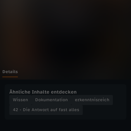
n
t
w
o
r
t
Details
a
Ähnliche Inhalte entdecken
u
Wissen
Dokumentation
erkenntnisreich
42 - Die Antwort auf fast alles
f
f