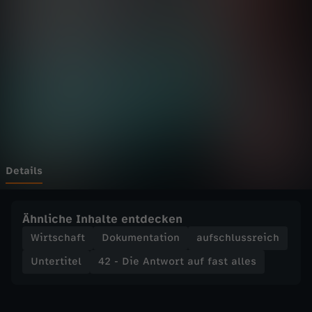
n
t
w
o
r
t
Details
a
Ähnliche Inhalte entdecken
u
Wirtschaft
Dokumentation
aufschlussreich
Untertitel
42 - Die Antwort auf fast alles
f
f