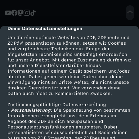
a
s
Deine Datenschutzeinstellungen
cmp-dialog-description
Um dir eine optimale Website von ZDF, ZDFheute und
t
ZDFtivi präsentieren zu können, setzen wir Cookies
und vergleichbare Techniken ein. Einige der
eingesetzten Techniken sind unbedingt erforderlich
a
für unser Angebot. Mit deiner Zustimmung dürfen wir
Mehr ZDF
Service
und unsere Dienstleister darüber hinaus
l
Informationen auf deinem Gerät speichern und/oder
ZDF-Apps
ZDFmitreden
abrufen. Dabei geben wir deine Daten ohne deine
Einwilligung nicht an Dritte weiter, die nicht unsere
l
Smart TV
Kontakt zum ZDF
direkten Dienstleister sind. Wir verwenden deine
Daten auch nicht zu kommerziellen Zwecken.
ZDFtext
Tickets
e
Zustimmungspflichtige Datenverarbeitung
Livestreams
Zuschauerservice
• Personalisierung:
Die Speicherung von bestimmten
s
Sendungen A-Z
Hilfe
Interaktionen ermöglicht uns, dein Erlebnis im
Angebot des ZDF an dich anzupassen und
TV-Programm
Personalisierungsfunktionen anzubieten. Dabei
-
personalisieren wir ausschließlich auf Basis deiner
Nutzung von ZDF Streaming, der ZDFheute und