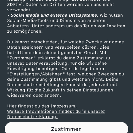
ZDFtivi. Daten von Dritten werden von uns nicht
S
Das ZDF
verwendet.
• Social Media und externe Drittsysteme:
Wir nutzen
ZDF Unternehmen
t
Social-Media-Tools und Dienste von anderen
Anbietern. Unter anderem um das Teilen von Inhalten
Karriere
zu ermöglichen.
e
Presseportal
Du kannst entscheiden, für welche Zwecke wir deine
ZDF goes Schule
Daten speichern und verarbeiten dürfen. Dies
u
betrifft nur dein aktuell genutztes Gerät. Mit
Werbefernsehen
"Zustimmen" erklärst du deine Zustimmung zu
e
unserer Datenverarbeitung, für die wir deine
Mainzelmännchen
Einwilligung benötigen. Oder du legst unter
"Einstellungen/Ablehnen" fest, welchen Zwecken du
r
deine Zustimmung gibst und welchen nicht. Deine
Datenschutzeinstellungen kannst du jederzeit mit
Wirkung für die Zukunft in deinen Einstellungen
n
widerrufen oder ändern.
G
Hier findest du das Impressum.
Partner
Weitere Informationen findest du in unserer
Datenschutzerklärung.
e
Zustimmen