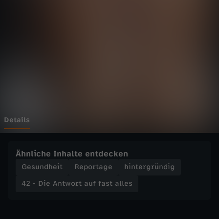
n
t
w
o
r
t
Details
a
Ähnliche Inhalte entdecken
u
Gesundheit
Reportage
hintergründig
42 - Die Antwort auf fast alles
f
f