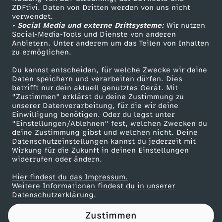
ZDFtivi. Daten von Dritten werden von uns nicht
S
Das ZDF
verwendet.
• Social Media und externe Drittsysteme:
Wir nutzen
ZDF Unternehmen
c
Social-Media-Tools und Dienste von anderen
Anbietern. Unter anderem um das Teilen von Inhalten
Karriere
zu ermöglichen.
h
Presseportal
Du kannst entscheiden, für welche Zwecke wir deine
ZDF goes Schule
Daten speichern und verarbeiten dürfen. Dies
l
betrifft nur dein aktuell genutztes Gerät. Mit
Werbefernsehen
"Zustimmen" erklärst du deine Zustimmung zu
u
unserer Datenverarbeitung, für die wir deine
Mainzelmännchen
Einwilligung benötigen. Oder du legst unter
"Einstellungen/Ablehnen" fest, welchen Zwecken du
m
deine Zustimmung gibst und welchen nicht. Deine
Datenschutzeinstellungen kannst du jederzeit mit
Wirkung für die Zukunft in deinen Einstellungen
m
widerrufen oder ändern.
e
Hier findest du das Impressum.
Partner
Weitere Informationen findest du in unserer
Datenschutzerklärung.
r
Zustimmen