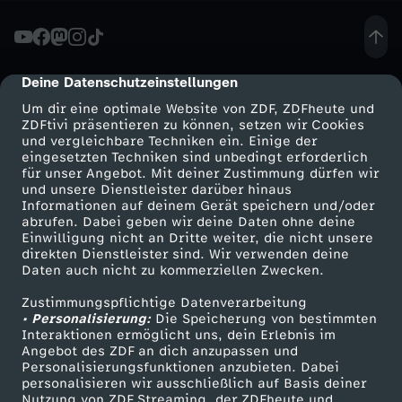
a
s
Deine Datenschutzeinstellungen
cmp-dialog-description
Um dir eine optimale Website von ZDF, ZDFheute und
t
ZDFtivi präsentieren zu können, setzen wir Cookies
und vergleichbare Techniken ein. Einige der
eingesetzten Techniken sind unbedingt erforderlich
a
für unser Angebot. Mit deiner Zustimmung dürfen wir
Mehr ZDF
Service
und unsere Dienstleister darüber hinaus
l
Informationen auf deinem Gerät speichern und/oder
ZDF-Apps
ZDFmitreden
abrufen. Dabei geben wir deine Daten ohne deine
Einwilligung nicht an Dritte weiter, die nicht unsere
l
Smart TV
Kontakt zum ZDF
direkten Dienstleister sind. Wir verwenden deine
Daten auch nicht zu kommerziellen Zwecken.
ZDFtext
Tickets
e
Zustimmungspflichtige Datenverarbeitung
Livestreams
Zuschauerservice
• Personalisierung:
Die Speicherung von bestimmten
s
Sendungen A-Z
Hilfe
Interaktionen ermöglicht uns, dein Erlebnis im
Angebot des ZDF an dich anzupassen und
TV-Programm
Personalisierungsfunktionen anzubieten. Dabei
-
personalisieren wir ausschließlich auf Basis deiner
Nutzung von ZDF Streaming, der ZDFheute und