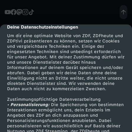
a
s
Deine Datenschutzeinstellungen
cmp-dialog-description
Um dir eine optimale Website von ZDF, ZDFheute und
t
ZDFtivi präsentieren zu können, setzen wir Cookies
und vergleichbare Techniken ein. Einige der
eingesetzten Techniken sind unbedingt erforderlich
a
für unser Angebot. Mit deiner Zustimmung dürfen wir
Mehr ZDF
Service
und unsere Dienstleister darüber hinaus
l
Informationen auf deinem Gerät speichern und/oder
ZDF-Apps
ZDFmitreden
abrufen. Dabei geben wir deine Daten ohne deine
Einwilligung nicht an Dritte weiter, die nicht unsere
l
Smart TV
Kontakt zum ZDF
direkten Dienstleister sind. Wir verwenden deine
Daten auch nicht zu kommerziellen Zwecken.
ZDFtext
Tickets
e
Zustimmungspflichtige Datenverarbeitung
Livestreams
Zuschauerservice
• Personalisierung:
Die Speicherung von bestimmten
s
Sendungen A-Z
Hilfe
Interaktionen ermöglicht uns, dein Erlebnis im
Angebot des ZDF an dich anzupassen und
TV-Programm
Personalisierungsfunktionen anzubieten. Dabei
-
personalisieren wir ausschließlich auf Basis deiner
Nutzung von ZDF Streaming, der ZDFheute und