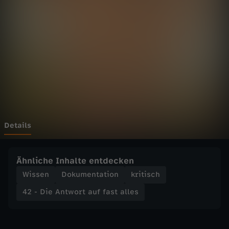
n
Wechseln zu: ZDFheute
t
w
o
r
t
Details
a
Ähnliche Inhalte entdecken
u
Wissen
Dokumentation
kritisch
42 - Die Antwort auf fast alles
f
f