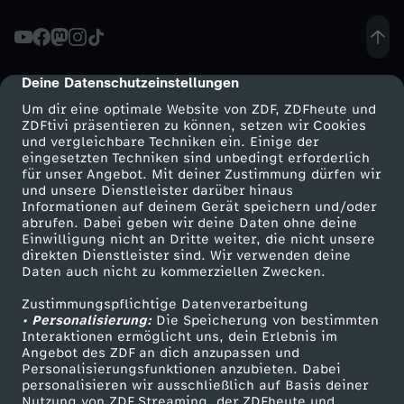
t
z
Deine Datenschutzeinstellungen
cmp-dialog-description
Um dir eine optimale Website von ZDF, ZDFheute und
t
ZDFtivi präsentieren zu können, setzen wir Cookies
und vergleichbare Techniken ein. Einige der
eingesetzten Techniken sind unbedingt erforderlich
e
für unser Angebot. Mit deiner Zustimmung dürfen wir
Mehr ZDF
Service
und unsere Dienstleister darüber hinaus
K
Informationen auf deinem Gerät speichern und/oder
ZDF-Apps
ZDFmitreden
abrufen. Dabei geben wir deine Daten ohne deine
Einwilligung nicht an Dritte weiter, die nicht unsere
a
Smart TV
Kontakt zum ZDF
direkten Dienstleister sind. Wir verwenden deine
Daten auch nicht zu kommerziellen Zwecken.
ZDFtext
Tickets
i
Zustimmungspflichtige Datenverarbeitung
Livestreams
Zuschauerservice
• Personalisierung:
Die Speicherung von bestimmten
s
Sendungen A-Z
Hilfe
Interaktionen ermöglicht uns, dein Erlebnis im
Angebot des ZDF an dich anzupassen und
TV-Programm
Personalisierungsfunktionen anzubieten. Dabei
e
personalisieren wir ausschließlich auf Basis deiner
Nutzung von ZDF Streaming, der ZDFheute und