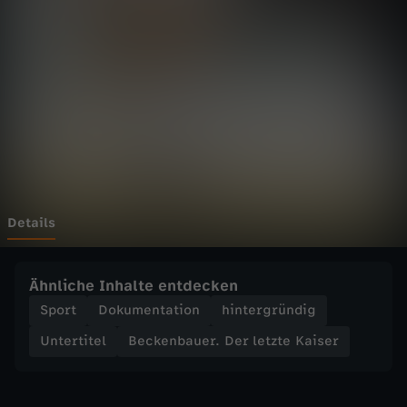
a
u
e
r
.
D
Details
e
Ähnliche Inhalte entdecken
r
Sport
Dokumentation
hintergründig
Untertitel
Beckenbauer. Der letzte Kaiser
l
e