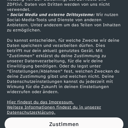
ZDFtivi. Daten von Dritten werden von uns nicht
T
Das ZDF
verwendet.
• Social Media und externe Drittsysteme:
Wir nutzen
ZDF Unternehmen
r
Social-Media-Tools und Dienste von anderen
Anbietern. Unter anderem um das Teilen von Inhalten
Karriere
zu ermöglichen.
a
Presseportal
Du kannst entscheiden, für welche Zwecke wir deine
ZDF goes Schule
Daten speichern und verarbeiten dürfen. Dies
u
betrifft nur dein aktuell genutztes Gerät. Mit
Werbefernsehen
"Zustimmen" erklärst du deine Zustimmung zu
m
unserer Datenverarbeitung, für die wir deine
Mainzelmännchen
Einwilligung benötigen. Oder du legst unter
"Einstellungen/Ablehnen" fest, welchen Zwecken du
v
deine Zustimmung gibst und welchen nicht. Deine
Datenschutzeinstellungen kannst du jederzeit mit
Wirkung für die Zukunft in deinen Einstellungen
o
widerrufen oder ändern.
n
Hier findest du das Impressum.
Partner
Weitere Informationen findest du in unserer
Datenschutzerklärung.
d
Zustimmen