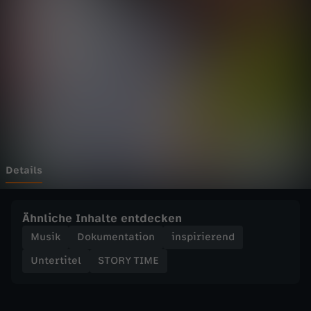
M
E
-
H
i
p
Details
H
Ähnliche Inhalte entdecken
o
Musik
Dokumentation
inspirierend
Untertitel
STORY TIME
p
-