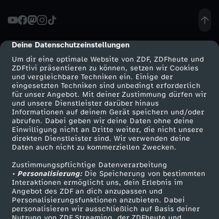
G
i
Deine Datenschutzeinstellungen
cmp-dialog-description
Um dir eine optimale Website von ZDF, ZDFheute und
r
ZDFtivi präsentieren zu können, setzen wir Cookies
und vergleichbare Techniken ein. Einige der
eingesetzten Techniken sind unbedingt erforderlich
l
für unser Angebot. Mit deiner Zustimmung dürfen wir
Mehr ZDF
Service
und unsere Dienstleister darüber hinaus
s
Informationen auf deinem Gerät speichern und/oder
ZDF-Apps
ZDFmitreden
abrufen. Dabei geben wir deine Daten ohne deine
Einwilligung nicht an Dritte weiter, die nicht unsere
:
Smart TV
Kontakt zum ZDF
direkten Dienstleister sind. Wir verwenden deine
Daten auch nicht zu kommerziellen Zwecken.
ZDFtext
Tickets
I
Zustimmungspflichtige Datenverarbeitung
Livestreams
Zuschauerservice
• Personalisierung:
Die Speicherung von bestimmten
h
Sendungen A-Z
Hilfe
Interaktionen ermöglicht uns, dein Erlebnis im
Angebot des ZDF an dich anzupassen und
TV-Programm
Personalisierungsfunktionen anzubieten. Dabei
r
personalisieren wir ausschließlich auf Basis deiner
Nutzung von ZDF Streaming, der ZDFheute und