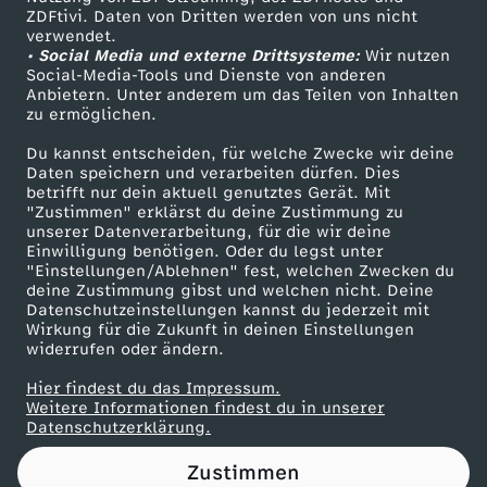
ZDFtivi. Daten von Dritten werden von uns nicht
l
Das ZDF
verwendet.
• Social Media und externe Drittsysteme:
Wir nutzen
ZDF Unternehmen
h
Social-Media-Tools und Dienste von anderen
Anbietern. Unter anderem um das Teilen von Inhalten
Karriere
zu ermöglichen.
a
Presseportal
Du kannst entscheiden, für welche Zwecke wir deine
ZDF goes Schule
Daten speichern und verarbeiten dürfen. Dies
f
betrifft nur dein aktuell genutztes Gerät. Mit
Werbefernsehen
"Zustimmen" erklärst du deine Zustimmung zu
t
unserer Datenverarbeitung, für die wir deine
Mainzelmännchen
Einwilligung benötigen. Oder du legst unter
"Einstellungen/Ablehnen" fest, welchen Zwecken du
e
deine Zustimmung gibst und welchen nicht. Deine
Datenschutzeinstellungen kannst du jederzeit mit
Wirkung für die Zukunft in deinen Einstellungen
A
widerrufen oder ändern.
r
Hier findest du das Impressum.
Partner
Weitere Informationen findest du in unserer
Datenschutzerklärung.
t
Zustimmen