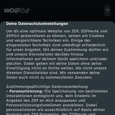
s
s
Deine Datenschutzeinstellungen
cmp-dialog-description
Um dir eine optimale Website von ZDF, ZDFheute und
e
ZDFtivi präsentieren zu können, setzen wir Cookies
und vergleichbare Techniken ein. Einige der
eingesetzten Techniken sind unbedingt erforderlich
n
für unser Angebot. Mit deiner Zustimmung dürfen wir
Mehr ZDF
Service
und unsere Dienstleister darüber hinaus
-
Informationen auf deinem Gerät speichern und/oder
ZDF-Apps
ZDFmitreden
abrufen. Dabei geben wir deine Daten ohne deine
Einwilligung nicht an Dritte weiter, die nicht unsere
F
Smart TV
Kontakt zum ZDF
direkten Dienstleister sind. Wir verwenden deine
Daten auch nicht zu kommerziellen Zwecken.
ZDFtext
Tickets
a
Zustimmungspflichtige Datenverarbeitung
Livestreams
Zuschauerservice
• Personalisierung:
Die Speicherung von bestimmten
b
Sendungen A-Z
Hilfe
Interaktionen ermöglicht uns, dein Erlebnis im
Angebot des ZDF an dich anzupassen und
TV-Programm
Personalisierungsfunktionen anzubieten. Dabei
e
personalisieren wir ausschließlich auf Basis deiner
Nutzung von ZDF Streaming, der ZDFheute und