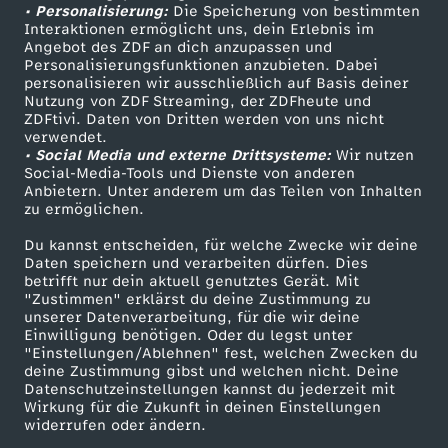
• Personalisierung:
Die Speicherung von bestimmten
e
Sendungen A-Z
Hilfe
Interaktionen ermöglicht uns, dein Erlebnis im
Angebot des ZDF an dich anzupassen und
TV-Programm
Personalisierungsfunktionen anzubieten. Dabei
f
personalisieren wir ausschließlich auf Basis deiner
Nutzung von ZDF Streaming, der ZDFheute und
a
ZDFtivi. Daten von Dritten werden von uns nicht
Das ZDF
verwendet.
• Social Media und externe Drittsysteme:
Wir nutzen
h
ZDF Unternehmen
Social-Media-Tools und Dienste von anderen
Anbietern. Unter anderem um das Teilen von Inhalten
Karriere
zu ermöglichen.
r
Presseportal
Du kannst entscheiden, für welche Zwecke wir deine
i
ZDF goes Schule
Daten speichern und verarbeiten dürfen. Dies
betrifft nur dein aktuell genutztes Gerät. Mit
Werbefernsehen
"Zustimmen" erklärst du deine Zustimmung zu
n
unserer Datenverarbeitung, für die wir deine
Mainzelmännchen
Einwilligung benötigen. Oder du legst unter
"Einstellungen/Ablehnen" fest, welchen Zwecken du
D
deine Zustimmung gibst und welchen nicht. Deine
Datenschutzeinstellungen kannst du jederzeit mit
e
Wirkung für die Zukunft in deinen Einstellungen
widerrufen oder ändern.