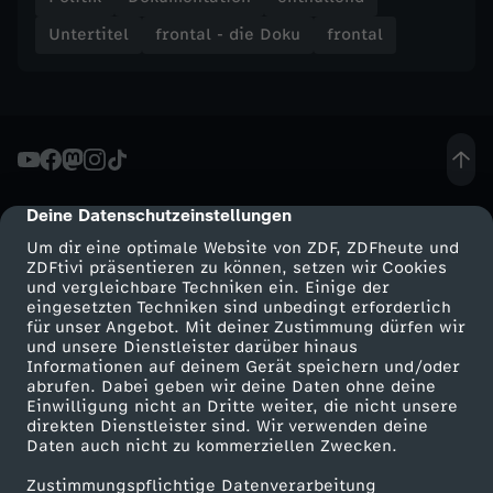
Untertitel
frontal - die Doku
frontal
l
a
c
k
Deine Datenschutzeinstellungen
cmp-dialog-description
Um dir eine optimale Website von ZDF, ZDFheute und
o
ZDFtivi präsentieren zu können, setzen wir Cookies
und vergleichbare Techniken ein. Einige der
u
eingesetzten Techniken sind unbedingt erforderlich
für unser Angebot. Mit deiner Zustimmung dürfen wir
Mehr ZDF
Service
und unsere Dienstleister darüber hinaus
t
Informationen auf deinem Gerät speichern und/oder
ZDF-Apps
ZDFmitreden
abrufen. Dabei geben wir deine Daten ohne deine
Einwilligung nicht an Dritte weiter, die nicht unsere
-
Smart TV
Kontakt zum ZDF
direkten Dienstleister sind. Wir verwenden deine
Daten auch nicht zu kommerziellen Zwecken.
ZDFtext
Tickets
G
Zustimmungspflichtige Datenverarbeitung
Livestreams
Zuschauerservice