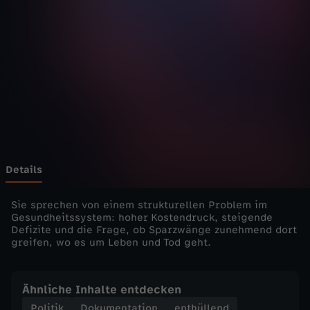
-
Wechseln zu: ZDFheute
d
i
e
D
o
Details
k
Sie sprechen von einem strukturellen Problem im
Gesundheitssystem: hoher Kostendruck, steigende
Defizite und die Frage, ob Sparzwänge zunehmend dort
u
greifen, wo es um Leben und Tod geht.
-
Ähnliche Inhalte entdecken
B
Politik
Dokumentation
enthüllend