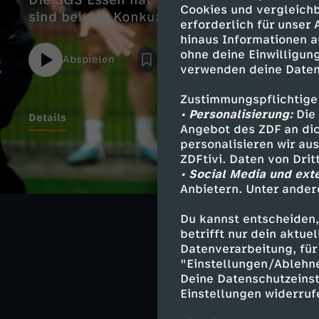
Die SGS Essen hat den Bundesliga-Klassene
Cookies und vergleichb
sind bei der Konkurrenz begehrt.
erforderlich für unser
hinaus Informationen a
ohne deine Einwilligung
Abspielen
verwenden deine Daten
Zustimmungspflichtige
• Personalisierung:
Die 
Details
Angebot des ZDF an dic
personalisieren wir au
ZDFtivi. Daten von Dri
• Social Media und ext
Ähnliche 
Anbietern. Unter ander
Sport
Dok
Du kannst entscheiden,
betrifft nur dein aktu
Die Suche n
Datenverarbeitung, für 
"Einstellungen/Ablehn
Deine Datenschutzeinst
Einstellungen widerruf