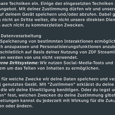
rhalt geschafft, die Talente
are Techniken ein. Einige der eingesetzten Techniken
 Angebot. Mit deiner Zustimmung dürfen wir und unser
uf deinem Gerät speichern und/oder abrufen. Dabei 
 nicht an Dritte weiter, die nicht unsere direkten Dien
 auch nicht zu kommerziellen Zwecken.
 Datenverarbeitung
Speicherung von bestimmten Interaktionen ermöglicht
h anzupassen und Personalisierungsfunktionen anzub
sschließlich auf Basis deiner Nutzung von ZDF Stream
tten werden von uns nicht verwendet.
erne Drittsysteme:
Wir nutzen Social-Media-Tools und
Inhalte entdecken
em um das Teilen von Inhalten zu ermöglichen.
umentation
informativ
Untertitel
 für welche Zwecke wir deine Daten speichern und ver
ell genutztes Gerät. Mit "Zustimmen" erklärst du dein
ach dem Boom im Frauenfußball
die wir deine Einwilligung benötigen. Oder du legst u
en" fest, welchen Zwecken du deine Zustimmung gibst
ellungen kannst du jederzeit mit Wirkung für die Zuku
en oder ändern.