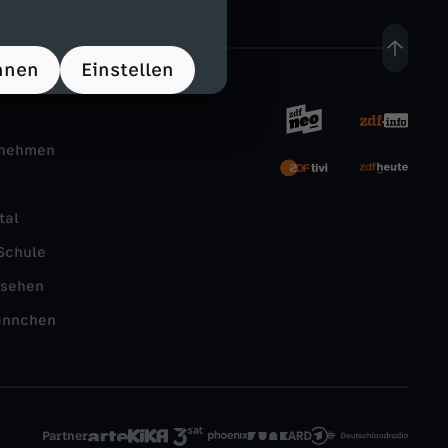
hnen
Einstellen
rnehmen
tal
Schule
nsehen
ännchen
Partner