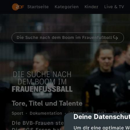
Startseite
Kategorien
Kinder
Live & TV
Die Suche nach dem Boom im Frauenfußball
Tore, Titel und Talente
Sport
Dokumentation
informativ
UT
28 Min.
Deine Datenschut
cmp-dialog-des
Die BVB-Frauen steigen in die Landesliga a
Um dir eine optimale W