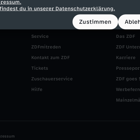
pressum.
findest du in unserer Datenschutzerklärung.
Zustimmen
Able
Service
Das ZDF
ZDFmitreden
ZDF Unte
Kontakt zum ZDF
Karriere
Tickets
Pressepor
Zuschauerservice
ZDF goes 
Hilfe
Werbefer
Mainzelm
pressum