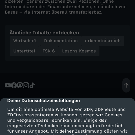
direkten Transfer zwischen zwei Personen. Ohne
n
Intermediäre oder Finanzunternehmen, so ähnlich wie
Bares – via Internet überall transferierbar.
&
Ähnliche Inhalte entdecken
C
Wirtschaft
Dokumentation
erkenntnisreich
o
Untertitel
FSK 6
Leschs Kosmos
:
R
e
Deine Datenschutzeinstellungen
cmp-dialog-description
v
Um dir eine optimale Website von ZDF, ZDFheute und
ZDFtivi präsentieren zu können, setzen wir Cookies
und vergleichbare Techniken ein. Einige der
o
eingesetzten Techniken sind unbedingt erforderlich
für unser Angebot. Mit deiner Zustimmung dürfen wir