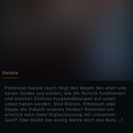
o
s
m
o
s
-
Details
K
Professor Harald Lesch folgt den Wegen des alten und
neuen Geldes und erklärt, wie die Technik funktioniert
und welchen Einfluss Kryptowährungen auf unser
r
Leben haben werden. Sind Bitcoin, Ethereum oder
Ripple die Zukunft unseres Geldes? Brauchen wir
y
wirklich noch mehr Digitalisierung mit virtuellem
Geld? Oder bleibt das einzig Wahre doch das Bare …?
p