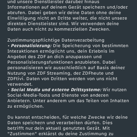
l
Mehr ZDF
Service
und unsere Dienstleister darüber hinaus
Informationen auf deinem Gerät speichern und/oder
ZDF-Apps
ZDFmitreden
abrufen. Dabei geben wir deine Daten ohne deine
u
Einwilligung nicht an Dritte weiter, die nicht unsere
Smart TV
Kontakt zum ZDF
direkten Dienstleister sind. Wir verwenden deine
Daten auch nicht zu kommerziellen Zwecken.
t
ZDFtext
Tickets
Zustimmungspflichtige Datenverarbeitung
Livestreams
Zuschauerservice
i
• Personalisierung:
Die Speicherung von bestimmten
Sendungen A-Z
Hilfe
Interaktionen ermöglicht uns, dein Erlebnis im
Angebot des ZDF an dich anzupassen und
o
TV-Programm
Personalisierungsfunktionen anzubieten. Dabei
personalisieren wir ausschließlich auf Basis deiner
Nutzung von ZDF Streaming, der ZDFheute und
n
ZDFtivi. Daten von Dritten werden von uns nicht
Das ZDF
verwendet.
o
• Social Media und externe Drittsysteme:
Wir nutzen
ZDF Unternehmen
Social-Media-Tools und Dienste von anderen
Anbietern. Unter anderem um das Teilen von Inhalten
Karriere
d
zu ermöglichen.
Presseportal
Du kannst entscheiden, für welche Zwecke wir deine
e
ZDF goes Schule
Daten speichern und verarbeiten dürfen. Dies
betrifft nur dein aktuell genutztes Gerät. Mit
Werbefernsehen
r
"Zustimmen" erklärst du deine Zustimmung zu