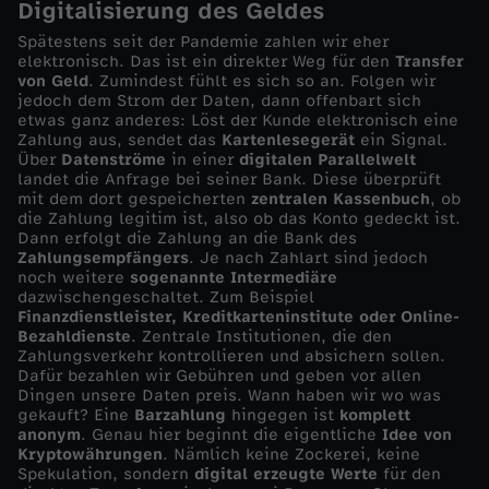
Digitalisierung des Geldes
t
Spätestens seit der Pandemie zahlen wir eher
elektronisch. Das ist ein direkter Weg für den
Transfer
von Geld
. Zumindest fühlt es sich so an. Folgen wir
o
jedoch dem Strom der Daten, dann offenbart sich
etwas ganz anderes: Löst der Kunde elektronisch eine
Zahlung aus, sendet das
Kartenlesegerät
ein Signal.
,
Über
Datenströme
in einer
digitalen Parallelwelt
landet die Anfrage bei seiner Bank. Diese überprüft
B
mit dem dort gespeicherten
zentralen Kassenbuch
, ob
die Zahlung legitim ist, also ob das Konto gedeckt ist.
Dann erfolgt die Zahlung an die Bank des
i
Zahlungsempfängers
. Je nach Zahlart sind jedoch
noch weitere
sogenannte Intermediäre
dazwischengeschaltet. Zum Beispiel
t
Finanzdienstleister, Kreditkarteninstitute oder Online-
Bezahldienste
. Zentrale Institutionen, die den
c
Zahlungsverkehr kontrollieren und absichern sollen.
Dafür bezahlen wir Gebühren und geben vor allen
Dingen unsere Daten preis. Wann haben wir wo was
o
gekauft? Eine
Barzahlung
hingegen ist
komplett
anonym
. Genau hier beginnt die eigentliche
Idee von
Kryptowährungen
. Nämlich keine Zockerei, keine
i
Spekulation, sondern
digital erzeugte Werte
für den