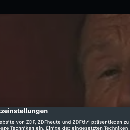
zeinstellungen
cription
06.10.2011
ZDF
ebsite von ZDF, ZDFheute und ZDFtivi präsentieren zu
floh 1965 aus der DDR in den
are Techniken ein. Einige der eingesetzten Techniken