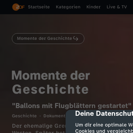
Startseite
Kategorien
Kinder
Live & TV
Momente der Geschichte
"Ballons mit Flugblättern gestartet"
Deine Datenschut
cmp-dialog-des
Geschichte
Dokumentation
informativ
2 Min.
Um dir eine optimale W
Der ehemalige Grenzpolizist Rudi Thurow 
Cookies und vergleichb