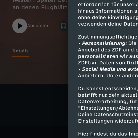
Westen. Später betätigte er sich als Fluch
erforderlich für unser
an denen Flugblätter hingen, in Richtung O
hinaus Informationen a
ohne deine Einwilligung
verwenden deine Daten
Abspielen
Zustimmungspflichtige
• Personalisierung:
Die 
Angebot des ZDF an dic
Details
personalisieren wir au
ZDFtivi. Daten von Dri
• Social Media und ext
Anbietern. Unter ander
Ähnliche 
Du kannst entscheiden,
Geschichte
betrifft nur dein aktu
Datenverarbeitung, für 
"Einstellungen/Ablehn
Deine Datenschutzeinst
Einstellungen widerruf
Hier findest du das Im