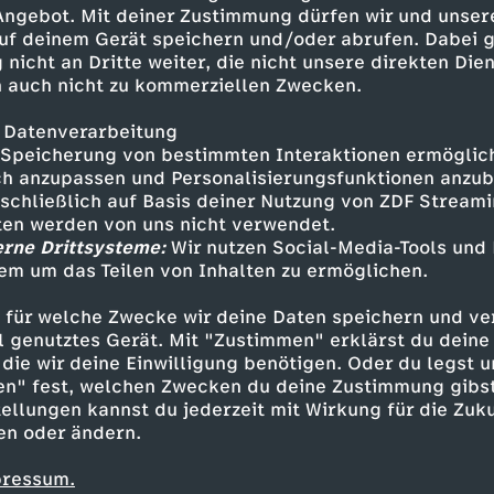
thelfer und sandte Luftballons,
 Angebot. Mit deiner Zustimmung dürfen wir und unser
stberlin.
uf deinem Gerät speichern und/oder abrufen. Dabei 
 nicht an Dritte weiter, die nicht unsere direkten Dien
 auch nicht zu kommerziellen Zwecken.
 Datenverarbeitung
Speicherung von bestimmten Interaktionen ermöglicht
h anzupassen und Personalisierungsfunktionen anzub
sschließlich auf Basis deiner Nutzung von ZDF Stream
tten werden von uns nicht verwendet.
erne Drittsysteme:
Wir nutzen Social-Media-Tools und
em um das Teilen von Inhalten zu ermöglichen.
Inhalte entdecken
 für welche Zwecke wir deine Daten speichern und ver
Dokumentation
informativ
Momente der 
ell genutztes Gerät. Mit "Zustimmen" erklärst du dein
die wir deine Einwilligung benötigen. Oder du legst u
en" fest, welchen Zwecken du deine Zustimmung gibst
ellungen kannst du jederzeit mit Wirkung für die Zuku
en oder ändern.
pressum.