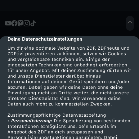
t
e
Deine Datenschutzeinstellungen
cmp-dialog-description
r
Um dir eine optimale Website von ZDF, ZDFheute und
ZDFtivi präsentieren zu können, setzen wir Cookies
d
und vergleichbare Techniken ein. Einige der
eingesetzten Techniken sind unbedingt erforderlich
e
für unser Angebot. Mit deiner Zustimmung dürfen wir
Mehr ZDF
Service
und unsere Dienstleister darüber hinaus
Informationen auf deinem Gerät speichern und/oder
s
ZDF-Apps
ZDFmitreden
abrufen. Dabei geben wir deine Daten ohne deine
Einwilligung nicht an Dritte weiter, die nicht unsere
Smart TV
Kontakt zum ZDF
direkten Dienstleister sind. Wir verwenden deine
R
Daten auch nicht zu kommerziellen Zwecken.
ZDFtext
Tickets
e
Zustimmungspflichtige Datenverarbeitung
Livestreams
Zuschauerservice
• Personalisierung:
Die Speicherung von bestimmten
Sendungen A-Z
Hilfe
Interaktionen ermöglicht uns, dein Erlebnis im
g
Angebot des ZDF an dich anzupassen und
TV-Programm
Personalisierungsfunktionen anzubieten. Dabei