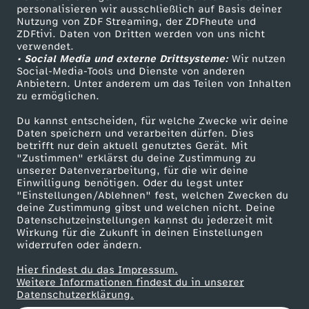
personalisieren wir ausschließlich auf Basis deiner
e
Nutzung von ZDF Streaming, der ZDFheute und
ZDFtivi. Daten von Dritten werden von uns nicht
Das ZDF
n
verwendet.
• Social Media und externe Drittsysteme:
Wir nutzen
ZDF Unternehmen
Social-Media-Tools und Dienste von anderen
w
Anbietern. Unter anderem um das Teilen von Inhalten
Karriere
zu ermöglichen.
Presseportal
a
Du kannst entscheiden, für welche Zwecke wir deine
ZDF goes Schule
Daten speichern und verarbeiten dürfen. Dies
l
betrifft nur dein aktuell genutztes Gerät. Mit
Werbefernsehen
"Zustimmen" erklärst du deine Zustimmung zu
unserer Datenverarbeitung, für die wir deine
Mainzelmännchen
d
Einwilligung benötigen. Oder du legst unter
"Einstellungen/Ablehnen" fest, welchen Zwecken du
deine Zustimmung gibst und welchen nicht. Deine
e
Datenschutzeinstellungen kannst du jederzeit mit
Wirkung für die Zukunft in deinen Einstellungen
s
widerrufen oder ändern.
Hier findest du das Impressum.
-
Partner
Weitere Informationen findest du in unserer
Datenschutzerklärung.