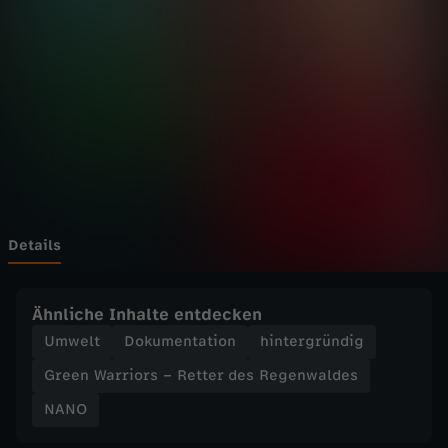
r
Wechseln zu: ZDFheute
r
i
o
r
s
Details
–
Ähnliche Inhalte entdecken
R
Umwelt
Dokumentation
hintergründig
Green Warriors – Retter des Regenwaldes
e
NANO
t