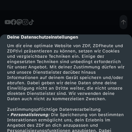
r
n
Deine Datenschutzeinstellungen
cmp-dialog-description
ä
Um dir eine optimale Website von ZDF, ZDFheute und
ZDFtivi präsentieren zu können, setzen wir Cookies
h
und vergleichbare Techniken ein. Einige der
eingesetzten Techniken sind unbedingt erforderlich
r
für unser Angebot. Mit deiner Zustimmung dürfen wir
Mehr ZDF
Service
und unsere Dienstleister darüber hinaus
Informationen auf deinem Gerät speichern und/oder
u
ZDF-Apps
ZDFmitreden
abrufen. Dabei geben wir deine Daten ohne deine
Einwilligung nicht an Dritte weiter, die nicht unsere
Smart TV
Kontakt zum ZDF
direkten Dienstleister sind. Wir verwenden deine
n
Daten auch nicht zu kommerziellen Zwecken.
ZDFtext
Tickets
g
Zustimmungspflichtige Datenverarbeitung
Livestreams
Zuschauerservice
• Personalisierung:
Die Speicherung von bestimmten
Sendungen A-Z
Hilfe
Interaktionen ermöglicht uns, dein Erlebnis im
–
Angebot des ZDF an dich anzupassen und
TV-Programm
Personalisierungsfunktionen anzubieten. Dabei