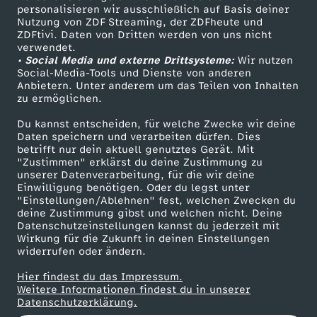
personalisieren wir ausschließlich auf Basis deiner
g
Nutzung von ZDF Streaming, der ZDFheute und
ZDFtivi. Daten von Dritten werden von uns nicht
Das ZDF
e
verwendet.
• Social Media und externe Drittsysteme:
Wir nutzen
ZDF Unternehmen
Social-Media-Tools und Dienste von anderen
s
Anbietern. Unter anderem um das Teilen von Inhalten
Karriere
zu ermöglichen.
Presseportal
u
Du kannst entscheiden, für welche Zwecke wir deine
ZDF goes Schule
Daten speichern und verarbeiten dürfen. Dies
n
betrifft nur dein aktuell genutztes Gerät. Mit
Werbefernsehen
"Zustimmen" erklärst du deine Zustimmung zu
unserer Datenverarbeitung, für die wir deine
Mainzelmännchen
d
Einwilligung benötigen. Oder du legst unter
"Einstellungen/Ablehnen" fest, welchen Zwecken du
deine Zustimmung gibst und welchen nicht. Deine
e
Datenschutzeinstellungen kannst du jederzeit mit
Wirkung für die Zukunft in deinen Einstellungen
r
widerrufen oder ändern.
Hier findest du das Impressum.
D
Partner
Weitere Informationen findest du in unserer
Datenschutzerklärung.