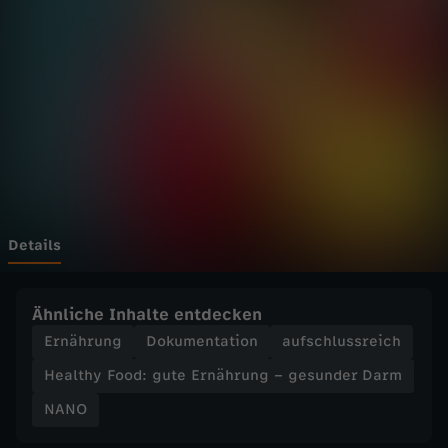
F
o
o
d
:
g
Details
u
Ähnliche Inhalte entdecken
t
Ernährung
Dokumentation
aufschlussreich
Healthy Food: gute Ernährung – gesunder Darm
e
NANO
E