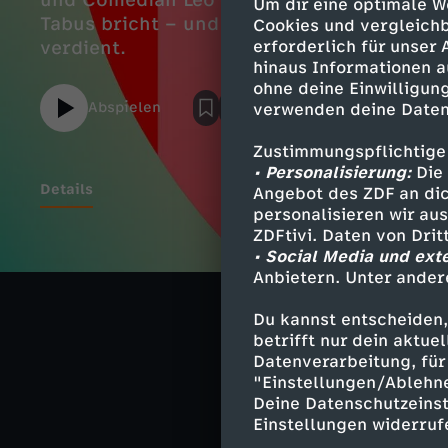
und Comedian Leo Schley zeigt als @justl
Um dir eine optimale W
Tabus bricht – und warum dieses Thema e
Cookies und vergleichb
verdient.
erforderlich für unser
hinaus Informationen a
ohne deine Einwilligung
Abspielen
verwenden deine Daten
Zustimmungspflichtige
• Personalisierung:
Die 
Details
Angebot des ZDF an dic
personalisieren wir au
ZDFtivi. Daten von Dri
• Social Media und ext
Anbietern. Unter ander
Ähnliche 
Du kannst entscheiden,
Gesundheit
betrifft nur dein aktu
Datenverarbeitung, für 
NANO
"Einstellungen/Ablehn
Deine Datenschutzeinst
Einstellungen widerruf