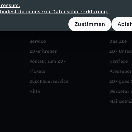
pressum.
findest du in unserer Datenschutzerklärung.
Zustimmen
Able
Service
Das ZDF
ZDFmitreden
ZDF Unte
Kontakt zum ZDF
Karriere
Tickets
Pressepor
Zuschauerservice
ZDF goes 
Hilfe
Werbefer
Mainzelm