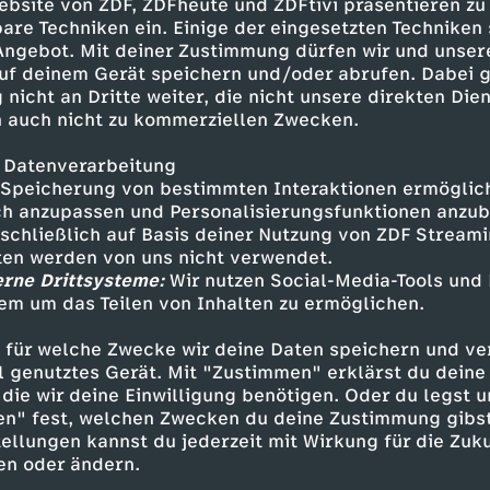
eo, wie sie mit Wissen und Humor
ebsite von ZDF, ZDFheute und ZDFtivi präsentieren zu
ndlich mehr Aufmerksamkeit
are Techniken ein. Einige der eingesetzten Techniken
 Angebot. Mit deiner Zustimmung dürfen wir und unser
uf deinem Gerät speichern und/oder abrufen. Dabei 
 nicht an Dritte weiter, die nicht unsere direkten Dien
 auch nicht zu kommerziellen Zwecken.
 Datenverarbeitung
Speicherung von bestimmten Interaktionen ermöglicht
h anzupassen und Personalisierungsfunktionen anzub
sschließlich auf Basis deiner Nutzung von ZDF Stream
tten werden von uns nicht verwendet.
erne Drittsysteme:
Wir nutzen Social-Media-Tools und
em um das Teilen von Inhalten zu ermöglichen.
Inhalte entdecken
 für welche Zwecke wir deine Daten speichern und ver
Dokumentation
hintergründig
Body out o
ell genutztes Gerät. Mit "Zustimmen" erklärst du dein
die wir deine Einwilligung benötigen. Oder du legst u
en" fest, welchen Zwecken du deine Zustimmung gibst
ellungen kannst du jederzeit mit Wirkung für die Zuku
en oder ändern.