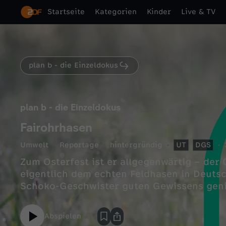
Startseite
Kategorien
Kinder
Live & TV
plan b - die Einzeldokus
plan b - die Einzeldokus
Fairohrhasen
Umwelt
Reportage
hintergründig
UT
DGS
Zum Osterfest ist er allgegenwärtig – der
eigentlich dem echten Feldhasen in Deuts
Schoko-Geschwister guten Gewissens gen
Abspielen