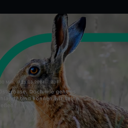
30 Min.
21.03.2024
ZDF
 Osterhase. Doch wie geht es
chland? Und können wir seine
ießen?