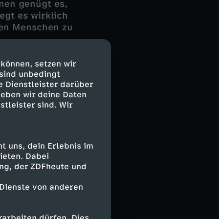
enen genügt es,
egt es wirklich
den Menschen zu
e
 Tiere, die
ut
 können, setzen wir
chen in Laboren
 sind unbedingt
e Dienstleister darüber
lien und dürfen
geben wir deine Daten
stleister sind. Wir
enland". Auf
utsche Wildtier
tz Hand in Hand
 uns, dein Erlebnis im
Art auf der
ieten. Dabei
ing, der ZDFheute und
 zu mähen und
e richtige
 Dienste von anderen
raktor erwischt
tzbereich der
Bestand der
arbeiten dürfen. Dies