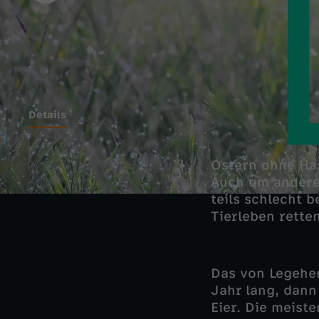
Details
Ostern ohne Has
Auch um andere 
teils schlecht 
Tierleben retten
Das von Legehen
Jahr lang, dann
Eier. Die meist