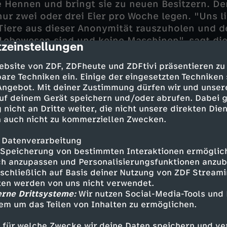
ie Hennen und bringt sie zu neuen Besitzern. D
ur zwei oder drei Eier pro Woche legen. "Uns li
Tiere aus dieser Anonymität rauszuholen und 
 Lebewesen sind und keine Maschinen", sagt di
zeinstellungen
cription
zende Jenny Breit. Ihr Verein rettet regelmäßig
ürden – zum Beispiel auch Laborkaninchen. La
ebsite von ZDF, ZDFheute und ZDFtivi präsentieren zu
 waren in Deutschland 2020 über 70.000 Kanin
are Techniken ein. Einige der eingesetzten Techniken
 Angebot. Mit deiner Zustimmung dürfen wir und unser
 hier geretteten Langohren kommen nun in Fami
uf deinem Gerät speichern und/oder abrufen. Dabei 
in ihrem Leben echtes Gras berühren.
 nicht an Dritte weiter, die nicht unsere direkten Dien
 auch nicht zu kommerziellen Zwecken.
 Pfoten kennen dagegen die Feldhasen im "Has
en in Mecklenburg-Vorpommern beweist die "De
 Datenverarbeitung
dellbetrieb, wie Landwirtschaft und Naturschu
Speicherung von bestimmten Interaktionen ermöglicht
 Feldhase steht in Deutschland als gefährdete 
h anzupassen und Personalisierungsfunktionen anzub
sschließlich auf Basis deiner Nutzung von ZDF Stream
s ist zum Beispiel wichtig, erst spät die Wiesen
tten werden von uns nicht verwendet.
 nach außen vorzugehen, damit die Hasen in di
erne Drittsysteme:
Wir nutzen Social-Media-Tools und
aufen und nicht eingekreist und zuletzt vom T
em um das Teilen von Inhalten zu ermöglichen.
t Sebastian Brackhane. Er leitet den Naturschu
igt, wie beim Hasen-Monitoring jedes Jahr der 
 für welche Zwecke wir deine Daten speichern und ver