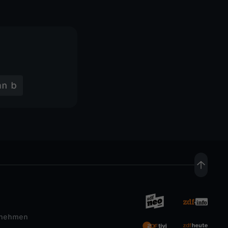
an b
rnehmen