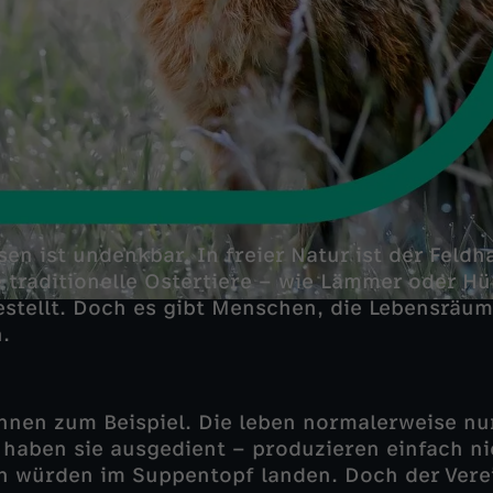
en ist undenkbar. In freier Natur ist der Feldh
traditionelle Ostertiere – wie Lämmer oder Hüh
bestellt. Doch es gibt Menschen, die Lebensräu
.
nen zum Beispiel. Die leben normalerweise nu
 haben sie ausgedient – produzieren einfach n
en würden im Suppentopf landen. Doch der Verei