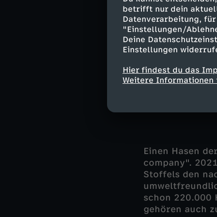
Feldhasen gezäh
betrifft nur dein aktu
überprüfen.
Datenverarbeitung, für 
"Einstellungen/Ablehn
Deine Datenschutzeinst
Einen Hasen der
Einstellungen widerruf
company". 2021
Stoffels den na
Hier findest du das Im
umweltfreundli
Weitere Informationen 
schon 220.000 
gehören auch z
Einen Hasen der
company". 2021
Stoffels den na
umweltfreundli
schon 220.000 
gehören auch z