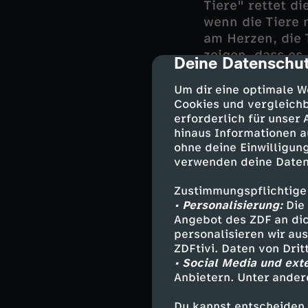
Tiere" rettet d
wenn die Tiere n
am Herzen, die 
zeigen, dass es
Deine Datenschut
cmp-dialog-des
Vorstandsvorsit
sonst getötet w
Um dir eine optimale W
Tierschutzbund
Cookies und vergleichb
erforderlich für unser
eingesetzt. Die
hinaus Informationen a
zum ersten Mal 
ohne deine Einwilligung
verwenden deine Daten
Wiese unter den
Gut Klepelshag
Zustimmungspflichtige
Stiftung" im Mo
• Personalisierung:
Die 
gehen. Denn der
Angebot des ZDF an dic
personalisieren wir au
Roten Liste. "E
ZDFtivi. Daten von Dri
dabei von innen
• Social Media und ext
Richtung davonl
Anbietern. Unter ander
werden", erklär
Stiftung und ze
Du kannst entscheiden,