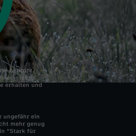
ase bedroht.
ner – ist es
me erhalten und
r ungefähr ein
icht mehr genug
n "Stark für