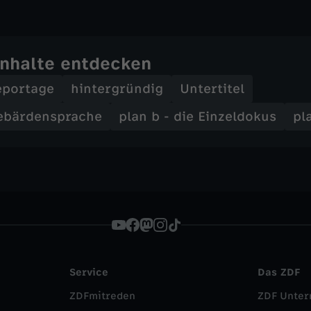
Inhalte entdecken
eportage
hintergründig
Untertitel
ebärdensprache
plan b - die Einzeldokus
pl
Service
Das ZDF
ZDFmitreden
ZDF Unte