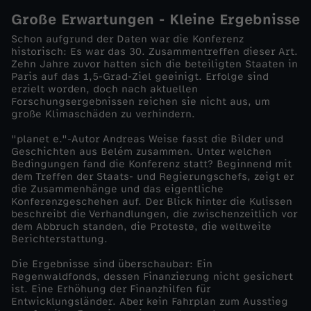
Große Erwartungen - Kleine Ergebnisse
l
Schon aufgrund der Daten war die Konferenz
historisch: Es war das 30. Zusammentreffen dieser Art.
d
Zehn Jahre zuvor hatten sich die beteiligten Staaten in
Paris auf das 1,5-Grad-Ziel geeinigt. Erfolge sind
erzielt worden, doch nach aktuellen
o
Forschungsergebnissen reichen sie nicht aus, um
große Klimaschäden zu verhindern.
k
"planet e."-Autor Andreas Weise fasst die Bilder und
Geschichten aus Belém zusammen. Unter welchen
u
Bedingungen fand die Konferenz statt? Beginnend mit
dem Treffen der Staats- und Regierungschefs, zeigt er
die Zusammenhänge und das eigentliche
s
Konferenzgeschehen auf. Der Blick hinter die Kulissen
beschreibt die Verhandlungen, die zwischenzeitlich vor
-
dem Abbruch standen, die Proteste, die weltweite
Berichterstattung.
B
Die Ergebnisse sind überschaubar: Ein
Regenwaldfonds, dessen Finanzierung nicht gesichert
ist. Eine Erhöhung der Finanzhilfen für
i
Entwicklungsländer. Aber kein Fahrplan zum Ausstieg