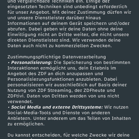
–
und vergleichbare Techniken ein. Einige der
eingesetzten Techniken sind unbedingt erforderlich
für unser Angebot. Mit deiner Zustimmung dürfen wir
K
Mehr ZDF
Service
und unsere Dienstleister darüber hinaus
Informationen auf deinem Gerät speichern und/oder
ZDF-Apps
ZDFmitreden
abrufen. Dabei geben wir deine Daten ohne deine
l
Einwilligung nicht an Dritte weiter, die nicht unsere
Smart TV
Kontakt zum ZDF
direkten Dienstleister sind. Wir verwenden deine
i
Daten auch nicht zu kommerziellen Zwecken.
ZDFtext
Tickets
Zustimmungspflichtige Datenverarbeitung
Livestreams
Zuschauerservice
m
• Personalisierung:
Die Speicherung von bestimmten
Sendungen A-Z
Hilfe
Interaktionen ermöglicht uns, dein Erlebnis im
Angebot des ZDF an dich anzupassen und
a
TV-Programm
Personalisierungsfunktionen anzubieten. Dabei
personalisieren wir ausschließlich auf Basis deiner
k
Nutzung von ZDF Streaming, der ZDFheute und
ZDFtivi. Daten von Dritten werden von uns nicht
Das ZDF
verwendet.
o
• Social Media und externe Drittsysteme:
Wir nutzen
ZDF Unternehmen
Social-Media-Tools und Dienste von anderen
Anbietern. Unter anderem um das Teilen von Inhalten
Karriere
n
zu ermöglichen.
Presseportal
f
Du kannst entscheiden, für welche Zwecke wir deine
ZDF goes Schule