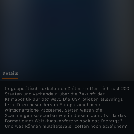
.
-
d
i
e
E
Details
i
In geopolitisch turbulenten Zeiten treffen sich fast 200
Staaten und verhandeln über die Zukunft der
Klimapolitik auf der Welt. Die USA blieben allerdings
n
fern. Dazu besonders in Europa zunehmend
wirtschaftliche Probleme. Selten waren die
z
Spannungen so spürbar wie in diesem Jahr. Ist da das
Format einer Weltklimakonferenz noch das Richtige?
Und was können multilaterale Treffen noch erreichen?
e