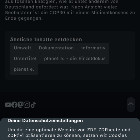
aus fossilen Energien, wie er unter anderem von
l
Deutschland gefordert war. Nach Ansicht vieler
Beobachter ist die COP30 mit einem Minimalkonsens zu
Ende gegangen.
a
n
Ähnliche Inhalte entdecken
Umwelt
Dokumentation
informativ
z
Untertitel
planet e. - die Einzeldokus
B
planet e.
e
l
é
Deine Datenschutzeinstellungen
cmp-dialog-description
m
Um dir eine optimale Website von ZDF, ZDFheute und
ZDFtivi präsentieren zu können, setzen wir Cookies