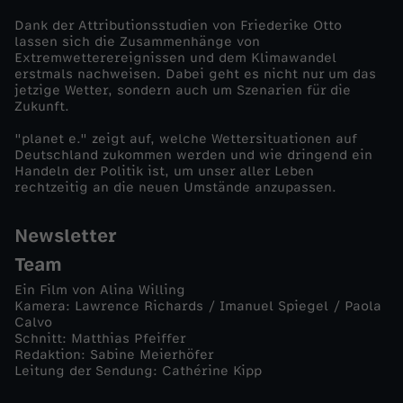
Dank der Attributionsstudien von Friederike Otto
a
lassen sich die Zusammenhänge von
Extremwetterereignissen und dem Klimawandel
n
erstmals nachweisen. Dabei geht es nicht nur um das
jetzige Wetter, sondern auch um Szenarien für die
Zukunft.
d
"planet e." zeigt auf, welche Wettersituationen auf
Deutschland zukommen werden und wie dringend ein
e
Handeln der Politik ist, um unser aller Leben
rechtzeitig an die neuen Umstände anzupassen.
l
Newsletter
Team
Ein Film von Alina Willing
Kamera: Lawrence Richards / Imanuel Spiegel / Paola
Calvo
Schnitt: Matthias Pfeiffer
Redaktion: Sabine Meierhöfer
Leitung der Sendung: Cathérine Kipp