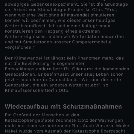
abwegiges Gedankenexperiment. Sie ist die Grundlage
t
der Arbeit von Klimatologin Friederike Otto. "Erst,
wenn wir eine Welt ohne Klimawandel simulieren,
r
können wir bestimmen, wie dieser unser heutiges
Wetter beeinflusst. Ich und meine Kolleg*innen
konstruieren den Hergang eines extremen
e
Wetterereignisses, indem wir Wetterdaten auswerten
und mit Simulationen unserer Computermodelle
vergleichen."
m
Der Klimawandel ist längst kein Phänomen mehr, das
w
nur die Bevölkerung in sogenannten
Entwicklungsländern betrifft. Oder erst die kommenden
Generationen. Er beeinflusst unser aller Leben schon
e
jetzt – auch hier in Deutschland. "Wir sind die erste
Generation, die ein anderes Wetter erlebt", so
Klimawissenschaftlerin Otto.
t
Wiederaufbau mit Schutzmaßnahmen
t
Ein Großteil der Menschen in den
e
Katastrophengebieten rechnete trotz der Warnungen
nicht mit einer verheerenden Flut. Auch Winzerin Meike
Näkel wurde vom Ausmaß der Katastrophe überrascht.