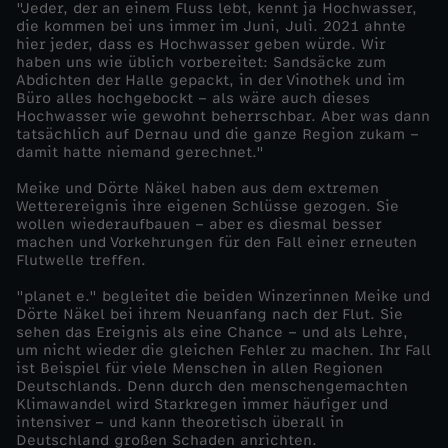
r
"Jeder, der an einem Fluss lebt, kennt ja Hochwasser,
die kommen bei uns immer im Juni, Juli. 2021 ahnte
hier jeder, dass es Hochwasser geben würde. Wir
u
haben uns wie üblich vorbereitet: Sandsäcke zum
Abdichten der Halle gepackt, in der Vinothek und im
n
Büro alles hochgebockt – als wäre auch dieses
Hochwasser wie gewohnt beherrschbar. Aber was dann
tatsächlich auf Dernau und die ganze Region zukam –
d
damit hatte niemand gerechnet."
Meike und Dörte Näkel haben aus dem extremen
K
Wetterereignis ihre eigenen Schlüsse gezogen. Sie
wollen wiederaufbauen – aber es diesmal besser
l
machen und Vorkehrungen für den Fall einer erneuten
Flutwelle treffen.
i
"planet e." begleitet die beiden Winzerinnen Meike und
Dörte Näkel bei ihrem Neuanfang nach der Flut. Sie
sehen das Ereignis als eine Chance – und als Lehre,
m
um nicht wieder die gleichen Fehler zu machen. Ihr Fall
ist Beispiel für viele Menschen in allen Regionen
a
Deutschlands. Denn durch den menschengemachten
Klimawandel wird Starkregen immer häufiger und
intensiver – und kann theoretisch überall in
w
Deutschland großen Schaden anrichten.