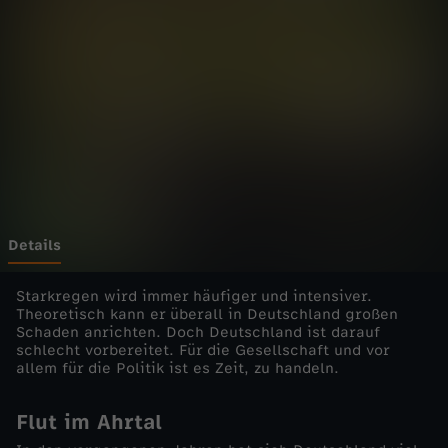
.
Wechseln zu: ZDFheute
-
d
i
e
E
Details
i
Starkregen wird immer häufiger und intensiver.
Theoretisch kann er überall in Deutschland großen
Schaden anrichten. Doch Deutschland ist darauf
n
schlecht vorbereitet. Für die Gesellschaft und vor
allem für die Politik ist es Zeit, zu handeln.
z
Flut im Ahrtal
e