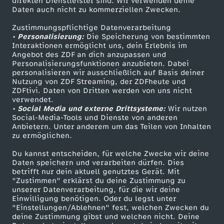
direkten Dienstleister sind. Wir verwenden deine
Daten auch nicht zu kommerziellen Zwecken.
ZDFtext
Tickets
Zustimmungspflichtige Datenverarbeitung
Livestreams
Zuschauerservice
• Personalisierung:
Die Speicherung von bestimmten
Sendungen A-Z
Hilfe
Interaktionen ermöglicht uns, dein Erlebnis im
Angebot des ZDF an dich anzupassen und
TV-Programm
Personalisierungsfunktionen anzubieten. Dabei
personalisieren wir ausschließlich auf Basis deiner
Nutzung von ZDF Streaming, der ZDFheute und
ZDFtivi. Daten von Dritten werden von uns nicht
Das ZDF
verwendet.
• Social Media und externe Drittsysteme:
Wir nutzen
ZDF Unternehmen
Social-Media-Tools und Dienste von anderen
Anbietern. Unter anderem um das Teilen von Inhalten
Karriere
zu ermöglichen.
Presseportal
Du kannst entscheiden, für welche Zwecke wir deine
ZDF goes Schule
Daten speichern und verarbeiten dürfen. Dies
betrifft nur dein aktuell genutztes Gerät. Mit
Werbefernsehen
"Zustimmen" erklärst du deine Zustimmung zu
unserer Datenverarbeitung, für die wir deine
Mainzelmännchen
Einwilligung benötigen. Oder du legst unter
"Einstellungen/Ablehnen" fest, welchen Zwecken du
deine Zustimmung gibst und welchen nicht. Deine