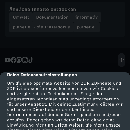
Ähnliche Inhalte entdecken
Umwelt
Dokumentation
informativ
planet e. - die Einzeldokus
planet e.
Deine Datenschutzeinstellungen
cmp-dialog-description
Um dir eine optimale Website von ZDF, ZDFheute und
ZDFtivi präsentieren zu können, setzen wir Cookies
und vergleichbare Techniken ein. Einige der
eingesetzten Techniken sind unbedingt erforderlich
für unser Angebot. Mit deiner Zustimmung dürfen wir
Mehr ZDF
Service
und unsere Dienstleister darüber hinaus
Informationen auf deinem Gerät speichern und/oder
ZDF-Apps
ZDFmitreden
abrufen. Dabei geben wir deine Daten ohne deine
Einwilligung nicht an Dritte weiter, die nicht unsere
Smart TV
Kontakt zum ZDF