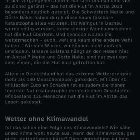
In den vergangenen Jahren hat sich Deutschland viel
zu sicher gefühlt – das hat die Flut im Ahrtal 2021
l
besonders deutlich gezeigt. Die Schwestern Meike und
Dörte Näkel haben durch diese kaum fassbare
Katastrophe alles verloren: Ihr Weingut in Dernau
d
wurde völlig zerstört, keine einzige Weinbaumaschine
hat die Flut überlebt. Und dennoch wollen sie
weitermachen – auch, weil sie kaum eine andere Wahl
o
haben. "Wir sind Winzer, wir können nicht einfach
umsiedeln. Unsere Existenz hängt an den Reben hier
k
im Ahrtal." Meike und Dörte Näkel sind nur zwei von
sehr vielen, die die Flut hart getroffen hat.
u
Allein in Deutschland hat das extreme Wetterereignis
mehr als 180 Menschenleben gefordert. Mit über 40
Milliarden Euro an Schäden ist es zudem die bisher
s
teuerste Naturkatastrophe der deutschen Geschichte.
Mindestens 136 Menschen hat die Flut im Ahrtal das
-
Leben gekostet.
E
Wetter ohne Klimawandel
Ist das schon eine Folge des Klimawandels? Wie sähe
x
unser Klima wohl heute aus, wenn der Klimawandel gar
nicht stattgefunden hätte? Diese Vorstellung ist kein