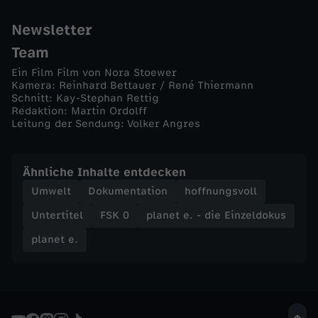
e
Newsletter
t
Team
t
Ein Film Film von Nora Stoewer
Kamera: Reinhard Bettauer / René Thiermann
Schnitt: Kay-Stephan Rettig
e
Redaktion: Martin Ordolff
Leitung der Sendung: Volker Angres
r
Ähnliche Inhalte entdecken
?
Umwelt
Dokumentation
hoffnungsvoll
Untertitel
FSK 0
planet e. - die Einzeldokus
planet e.