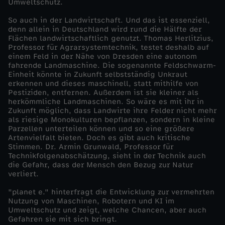
Umweltschutz.
b
So auch in der Landwirtschaft. Und das ist essenziell,
denn allein in Deutschland wird rund die Hälfte der
o
Flächen landwirtschaftlich genutzt. Thomas Herlitzius,
Professor für Agrarsystemtechnik, testet deshalb auf
einem Feld in der Nähe von Dresden eine autonom
t
fahrende Landmaschine. Die sogenannte Feldschwarm-
Einheit könnte in Zukunft selbstständig Unkraut
e
erkennen und dieses maschinell, statt mithilfe von
Pestiziden, entfernen. Außerdem ist sie kleiner als
herkömmliche Landmaschinen. So wäre es mit ihr in
r
Zukunft möglich, dass Landwirte ihre Felder nicht mehr
als riesige Monokulturen bepflanzen, sondern in kleine
Parzellen unterteilen können und so eine größere
a
Artenvielfalt bieten. Doch es gibt auch kritische
Stimmen. Dr. Armin Grunwald, Professor für
l
Technikfolgenabschätzung, sieht in der Technik auch
die Gefahr, dass der Mensch den Bezug zur Natur
verliert.
s
"planet e." hinterfragt die Entwicklung zur vermehrten
Nutzung von Maschinen, Robotern und KI im
R
Umweltschutz und zeigt, welche Chancen, aber auch
Gefahren sie mit sich bringt.