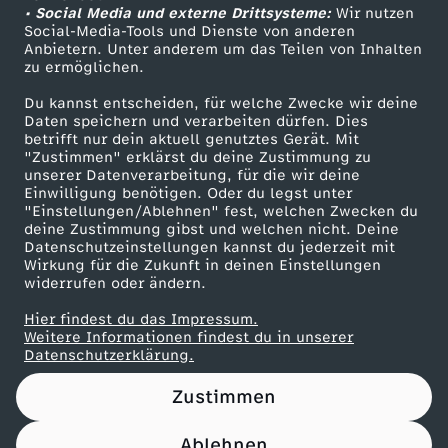
• Social Media und externe Drittsysteme:
Wir nutzen
ZDF Unternehmen
Social-Media-Tools und Dienste von anderen
Anbietern. Unter anderem um das Teilen von Inhalten
Karriere
zu ermöglichen.
Presseportal
Du kannst entscheiden, für welche Zwecke wir deine
ZDF goes Schule
Daten speichern und verarbeiten dürfen. Dies
betrifft nur dein aktuell genutztes Gerät. Mit
Werbefernsehen
"Zustimmen" erklärst du deine Zustimmung zu
unserer Datenverarbeitung, für die wir deine
Mainzelmännchen
Einwilligung benötigen. Oder du legst unter
"Einstellungen/Ablehnen" fest, welchen Zwecken du
deine Zustimmung gibst und welchen nicht. Deine
Datenschutzeinstellungen kannst du jederzeit mit
Wirkung für die Zukunft in deinen Einstellungen
widerrufen oder ändern.
Hier findest du das Impressum.
Partner
Weitere Informationen findest du in unserer
Datenschutzerklärung.
Zustimmen
Ablehnen