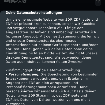
Deine Datenschutzeinstellungen
cmp-dialog-description
Um dir eine optimale Website von ZDF, ZDFheute und
ZDFtivi präsentieren zu können, setzen wir Cookies
und vergleichbare Techniken ein. Einige der
eingesetzten Techniken sind unbedingt erforderlich
für unser Angebot. Mit deiner Zustimmung dürfen wir
Mehr ZDF
Service
und unsere Dienstleister darüber hinaus
Informationen auf deinem Gerät speichern und/oder
ZDF-Apps
ZDFmitreden
abrufen. Dabei geben wir deine Daten ohne deine
Einwilligung nicht an Dritte weiter, die nicht unsere
Smart TV
Kontakt zum ZDF
direkten Dienstleister sind. Wir verwenden deine
Daten auch nicht zu kommerziellen Zwecken.
ZDFtext
Tickets
Zustimmungspflichtige Datenverarbeitung
Livestreams
Zuschauerservice
• Personalisierung:
Die Speicherung von bestimmten
Sendungen A-Z
Hilfe
Interaktionen ermöglicht uns, dein Erlebnis im
Angebot des ZDF an dich anzupassen und
TV-Programm
Personalisierungsfunktionen anzubieten. Dabei
personalisieren wir ausschließlich auf Basis deiner
Nutzung von ZDF Streaming, der ZDFheute und
ZDFtivi. Daten von Dritten werden von uns nicht
Das ZDF
verwendet.