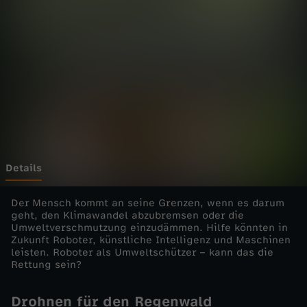
.
-
d
i
e
E
Details
i
Der Mensch kommt an seine Grenzen, wenn es darum
geht, den Klimawandel abzubremsen oder die
Umweltverschmutzung einzudämmen. Hilfe könnten in
n
Zukunft Roboter, künstliche Intelligenz und Maschinen
leisten. Roboter als Umweltschützer – kann das die
z
Rettung sein?
e
Drohnen für den Regenwald