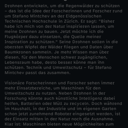
Drohnen entwickeln, um die Regenwälder zu schützen
l
– das ist die Idee der Forscherinnen und Forscher rund
um Stefano Mintchev an der Eidgenössischen
Technischen Hochschule in Zürich. Er sagt: "Bisher
d
habe ich mich von der Natur inspirieren lassen, um
meine Drohnen zu bauen. Jetzt möchte ich die
Flugkörper dazu einsetzen, die Quelle meiner
o
Inspiration zu schützen." Seine Drohnen sollen in die
obersten Wipfel der Wälder fliegen und Daten über
k
Baumkronen sammeln. Je mehr Wissen man über
diesen, für den Menschen schwer zugänglichen,
Lebensraum habe, desto besser könne man ihn
u
schützen. Technik und Umweltschutz – für Stefano
Mintchev passt das zusammen.
s
Visionäre Forscherinnen und Forscher sehen immer
mehr Einsatzbereiche, um Maschinen für den
-
Umweltschutz zu nutzen. Neben Drohnen in der
Forschung könnte auch künstliche Intelligenz dabei
helfen, Batterien oder Müll zu recyceln. Doch während
R
im Haushalt, in der Industrie und im eigenen Garten
schon jetzt zunehmend Roboter eingesetzt werden, ist
der Einsatz mitten in der Natur noch die Ausnahme.
o
Klar ist: Maschinen bieten neue Möglichkeiten zum