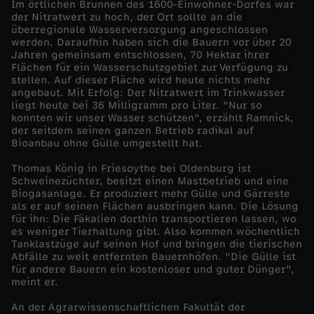
Im örtlichen Brunnen des 1600-Einwohner-Dorfes war
der Nitratwert zu hoch, der Ort sollte an die
l
überregionale Wasserversorgung angeschlossen
werden. Daraufhin haben sich die Bauern vor über 20
Jahren gemeinsam entschlossen, 70 Hektar ihrer
d
Flächen für ein Wasserschutzgebiet zur Verfügung zu
stellen. Auf dieser Fläche wird heute nichts mehr
o
angebaut. Mit Erfolg: Der Nitratwert im Trinkwasser
liegt heute bei 36 Milligramm pro Liter. "Nur so
konnten wir unser Wasser schützen", erzählt Ramnick,
k
der seitdem seinen ganzen Betrieb radikal auf
Bioanbau ohne Gülle umgestellt hat.
u
Thomas König in Friesoythe bei Oldenburg ist
Schweinezüchter, besitzt einen Mastbetrieb und eine
s
Biogasanlage. Er produziert mehr Gülle und Gärreste
als er auf seinen Flächen ausbringen kann. Die Lösung
für ihn: Die Fäkalien dorthin transportieren lassen, wo
-
es weniger Tierhaltung gibt. Also kommen wöchentlich
Tanklastzüge auf seinen Hof und bringen die tierischen
Abfälle zu weit entfernten Bauernhöfen. "Die Gülle ist
Z
für andere Bauern ein kostenloser und guter Dünger",
meint er.
e
An der Agrarwissenschaftlichen Fakultät der