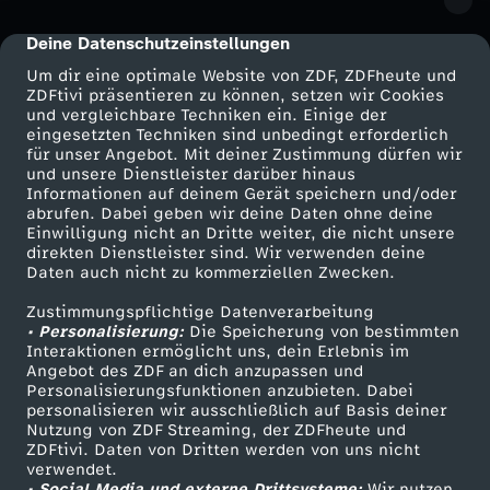
r
Deine Datenschutzeinstellungen
cmp-dialog-description
Um dir eine optimale Website von ZDF, ZDFheute und
ZDFtivi präsentieren zu können, setzen wir Cookies
und vergleichbare Techniken ein. Einige der
eingesetzten Techniken sind unbedingt erforderlich
für unser Angebot. Mit deiner Zustimmung dürfen wir
Mehr ZDF
Service
und unsere Dienstleister darüber hinaus
Informationen auf deinem Gerät speichern und/oder
ZDF-Apps
ZDFmitreden
abrufen. Dabei geben wir deine Daten ohne deine
Einwilligung nicht an Dritte weiter, die nicht unsere
Smart TV
Kontakt zum ZDF
direkten Dienstleister sind. Wir verwenden deine
Daten auch nicht zu kommerziellen Zwecken.
ZDFtext
Tickets
Zustimmungspflichtige Datenverarbeitung
Livestreams
Zuschauerservice
• Personalisierung:
Die Speicherung von bestimmten
Sendungen A-Z
Hilfe
Interaktionen ermöglicht uns, dein Erlebnis im
Angebot des ZDF an dich anzupassen und
TV-Programm
Personalisierungsfunktionen anzubieten. Dabei
personalisieren wir ausschließlich auf Basis deiner
Nutzung von ZDF Streaming, der ZDFheute und
ZDFtivi. Daten von Dritten werden von uns nicht
Das ZDF
verwendet.
• Social Media und externe Drittsysteme:
Wir nutzen