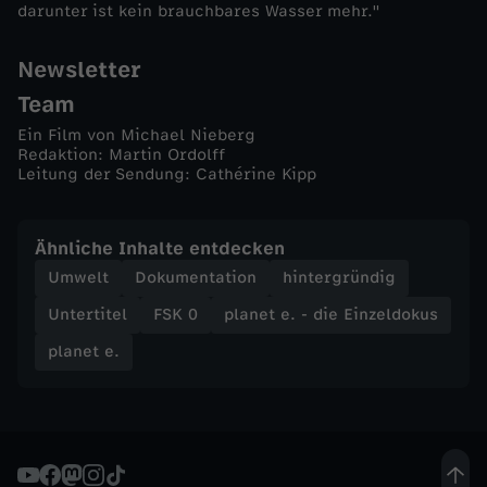
T
darunter ist kein brauchbares Wasser mehr."
r
Newsletter
Team
i
Ein Film von Michael Nieberg
Redaktion: Martin Ordolff
n
Leitung der Sendung: Cathérine Kipp
k
Ähnliche Inhalte entdecken
w
Umwelt
Dokumentation
hintergründig
Untertitel
FSK 0
planet e. - die Einzeldokus
a
planet e.
s
s
e