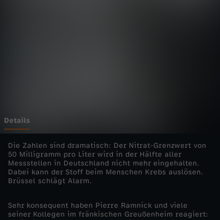
.
-
d
i
e
E
Details
i
Die Zahlen sind dramatisch: Der Nitrat-Grenzwert von
50 Milligramm pro Liter wird in der Hälfte aller
Messstellen in Deutschland nicht mehr eingehalten.
n
Dabei kann der Stoff beim Menschen Krebs auslösen.
Brüssel schlägt Alarm.
z
Sehr konsequent haben Pierre Ramnick und viele
e
seiner Kollegen im fränkischen Greußenheim reagiert: