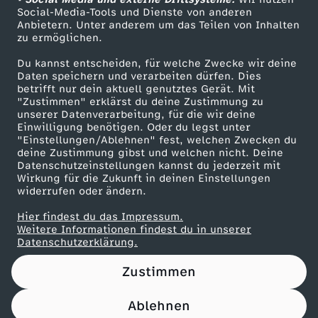
ZDF Unternehmen
Social-Media-Tools und Dienste von anderen
Anbietern. Unter anderem um das Teilen von Inhalten
Karriere
zu ermöglichen.
Presseportal
Du kannst entscheiden, für welche Zwecke wir deine
ZDF goes Schule
Daten speichern und verarbeiten dürfen. Dies
betrifft nur dein aktuell genutztes Gerät. Mit
Werbefernsehen
"Zustimmen" erklärst du deine Zustimmung zu
unserer Datenverarbeitung, für die wir deine
Mainzelmännchen
Einwilligung benötigen. Oder du legst unter
"Einstellungen/Ablehnen" fest, welchen Zwecken du
deine Zustimmung gibst und welchen nicht. Deine
Datenschutzeinstellungen kannst du jederzeit mit
Wirkung für die Zukunft in deinen Einstellungen
widerrufen oder ändern.
Hier findest du das Impressum.
Partner
Weitere Informationen findest du in unserer
Datenschutzerklärung.
Zustimmen
Ablehnen
Nutzungsbedingungen
Datenschutz
Datenschutz-Einstellungen