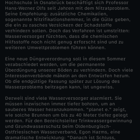
Hochschule in Osnabrück beschäftigt sich Professor
i
Hans-Werner Olfs seit Jahren mit dem Nitratproblem.
Seine Empfehlung: zusätzliche Chemikalien,
sogenannte Nitrifikationshemmer, in die Gülle geben,
t
die ein zu rasches Versickern der Schadstoffe
verhindern sollen. Doch das Verfahren ist umstritten:
b
Wasserversorger fürchten, dass die chemischen
Hilfsstoffe noch nicht genug erforscht sind und zu
weiteren Umweltproblemen führen können.
o
Eine neue Düngeverordnung soll in diesem Sommer
verabschiedet werden, um die permanente
m
Überdüngung unserer Böden zu verhindern. Doch viele
Interessenverbände mäkeln an den Entwürfen herum.
b
Ob die endgültige Fassung später zur Lösung des
Wasserproblems beitragen kann, ist ungewiss.
e
Derweil sind viele Wasserversorger alarmiert. Sie
müssen inzwischen immer tiefer bohren, um an
sauberes Wasser heranzukommen. "planet e." zeigt,
i
wie solche Brunnen um bis zu 40 Meter tiefer gelegt
werden. Für den Bereichsleiter Trinkwassergewinnung
m
und Grundwasserschutz beim Oldenburgisch-
Ostfriesischen Wasserverband, Egon Harms, eine
dramatische Entwicklung: "Danach ist Schluss,