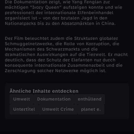
d
Die Dokumentation zeigt, wie Yang Fenglan zur
mächtigen "Ivory Queen" aufsteigen konnte und wie
professionell der internationale Elfenbeinhandel
a
organisiert ist – von der brutalen Jagd in den
Nationalparks bis zu den Absatzmärkten in China.
u
Der Film beleuchtet zudem die Strukturen globaler
f
Schmuggelnetzwerke, die Rolle von Korruption, die
Mechanismen des Schwarzmarkts und die
dramatischen Auswirkungen auf die Tierwelt. Er macht
E
deutlich, dass der Schutz der Elefanten nur durch
konsequente internationale Zusammenarbeit und die
Zerschlagung solcher Netzwerke möglich ist.
l
e
Ähnliche Inhalte entdecken
Umwelt
Dokumentation
enthüllend
f
Untertitel
Umwelt Crime
planet e.
a
n