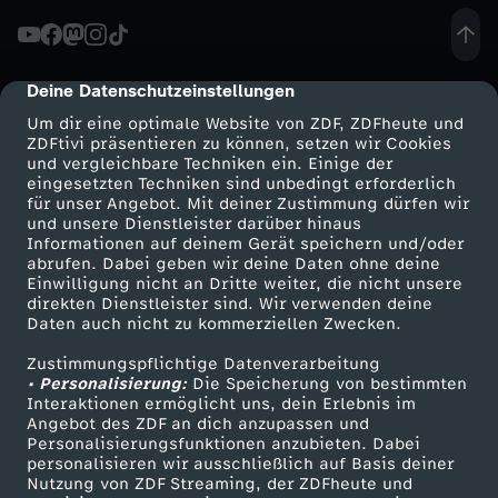
t
Deine Datenschutzeinstellungen
cmp-dialog-description
e
Um dir eine optimale Website von ZDF, ZDFheute und
ZDFtivi präsentieren zu können, setzen wir Cookies
n
und vergleichbare Techniken ein. Einige der
eingesetzten Techniken sind unbedingt erforderlich
für unser Angebot. Mit deiner Zustimmung dürfen wir
Mehr ZDF
Service
und unsere Dienstleister darüber hinaus
Informationen auf deinem Gerät speichern und/oder
ZDF-Apps
ZDFmitreden
abrufen. Dabei geben wir deine Daten ohne deine
Einwilligung nicht an Dritte weiter, die nicht unsere
Smart TV
Kontakt zum ZDF
direkten Dienstleister sind. Wir verwenden deine
Daten auch nicht zu kommerziellen Zwecken.
ZDFtext
Tickets
Zustimmungspflichtige Datenverarbeitung
Livestreams
Zuschauerservice
• Personalisierung:
Die Speicherung von bestimmten
Sendungen A-Z
Hilfe
Interaktionen ermöglicht uns, dein Erlebnis im
Angebot des ZDF an dich anzupassen und
TV-Programm
Personalisierungsfunktionen anzubieten. Dabei
personalisieren wir ausschließlich auf Basis deiner
Nutzung von ZDF Streaming, der ZDFheute und