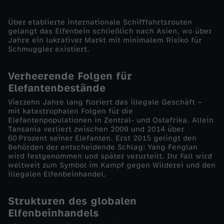
n
Über etablierte internationale Schifffahrtsrouten
gelangt das Elfenbein schließlich nach Asien, wo über
i
Jahre ein lukrativer Markt mit minimalem Risiko für
Schmuggler existiert.
g
Verheerende Folgen für
i
Elefantenbestände
Vierzehn Jahre lang floriert das illegale Geschäft –
n
mit katastrophalen Folgen für die
Elefantenpopulationen in Zentral- und Ostafrika. Allein
–
Tansania verliert zwischen 2009 und 2014 über
60 Prozent seiner Elefanten. Erst 2015 gelingt den
Behörden der entscheidende Schlag: Yang Fenglan
J
wird festgenommen und später verurteilt. Ihr Fall wird
weltweit zum Symbol im Kampf gegen Wilderei und den
illegalen Elfenbeinhandel.
a
Strukturen des globalen
g
Elfenbeinhandels