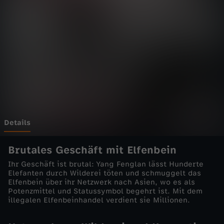
r
Wechseln zu: ZDFheute
i
m
e
-
D
Details
i
Brutales Geschäft mit Elfenbein
Ihr Geschäft ist brutal: Yang Fenglan lässt Hunderte
e
Elefanten durch Wilderei töten und schmuggelt das
Elfenbein über ihr Netzwerk nach Asien, wo es als
Potenzmittel und Statussymbol begehrt ist. Mit dem
E
illegalen Elfenbeinhandel verdient sie Millionen.
l