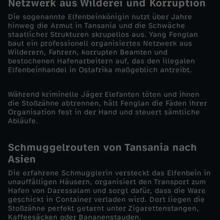
Netzwerk aus Wilderei und Korruption
f
Die sogenannte Elfenbeinkönigin nutzt über Jahre
hinweg die Armut in Tansania und die Schwäche
staatlicher Strukturen skrupellos aus. Yang Fenglan
e
baut ein professionell organisiertes Netzwerk aus
Wilderern, Fahrern, korrupten Beamten und
bestochenen Hafenarbeitern auf, das den illegalen
n
Elfenbeinhandel in Ostafrika maßgeblich antreibt.
b
Während kriminelle Jäger Elefanten töten und ihnen
die Stoßzähne abtrennen, hält Fenglan die Fäden ihrer
e
Organisation fest in der Hand und steuert sämtliche
Abläufe.
i
Schmuggelrouten von Tansania nach
Asien
n
Die erfahrene Schmugglerin versteckt das Elfenbein in
k
unauffälligen Häusern, organisiert den Transport zum
Hafen von Daressalam und sorgt dafür, dass die Ware
geschickt in Container verladen wird. Dort liegen die
ö
Stoßzähne perfekt getarnt unter Zigarettenstangen,
Kaffeesäcken oder Bananenstauden.