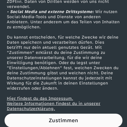
ZDFtivi. Daten von Dritten werden von uns nicht
Das ZDF
verwendet.
• Social Media und externe Drittsysteme:
Wir nutzen
ZDF Unternehmen
Social-Media-Tools und Dienste von anderen
Anbietern. Unter anderem um das Teilen von Inhalten
Karriere
zu ermöglichen.
Presseportal
Du kannst entscheiden, für welche Zwecke wir deine
ZDF goes Schule
Daten speichern und verarbeiten dürfen. Dies
betrifft nur dein aktuell genutztes Gerät. Mit
Werbefernsehen
"Zustimmen" erklärst du deine Zustimmung zu
unserer Datenverarbeitung, für die wir deine
Mainzelmännchen
Einwilligung benötigen. Oder du legst unter
"Einstellungen/Ablehnen" fest, welchen Zwecken du
deine Zustimmung gibst und welchen nicht. Deine
Datenschutzeinstellungen kannst du jederzeit mit
Wirkung für die Zukunft in deinen Einstellungen
widerrufen oder ändern.
Hier findest du das Impressum.
Partner
Weitere Informationen findest du in unserer
Datenschutzerklärung.
Zustimmen