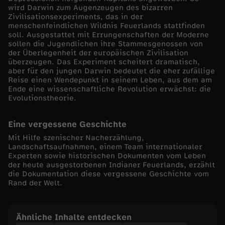
wird Darwin zum Augenzeugen des bizarren
i
Zivilisationsexperiments, das in der
menschenfeindlichen Wildnis Feuerlands stattfinden
n
soll. Ausgestattet mit Errungenschaften der Moderne
sollen die Jugendlichen ihre Stammesgenossen von
der Überlegenheit der europäischen Zivilisation
s
überzeugen. Das Experiment scheitert dramatisch,
aber für den jungen Darwin bedeutet die eher zufällige
Reise einen Wendepunkt in seinem Leben, aus dem am
G
Ende eine wissenschaftliche Revolution erwächst: die
Evolutionstheorie.
e
Eine vergessene Geschichte
h
Mit Hilfe szenischer Nacherzählung,
Landschaftsaufnahmen, einem Team internationaler
e
Experten sowie historischen Dokumenten vom Leben
der heute ausgestorbenen Indianer Feuerlands, erzählt
die Dokumentation diese vergessene Geschichte vom
i
Rand der Welt.
m
Ähnliche Inhalte entdecken