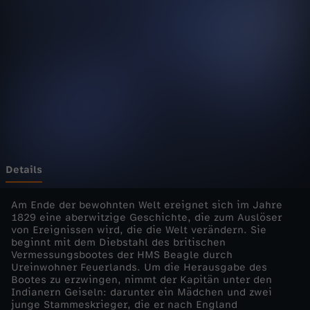
d
i
e
E
i
n
Details
z
Am Ende der bewohnten Welt ereignet sich im Jahre
1829 eine aberwitzige Geschichte, die zum Auslöser
von Ereignissen wird, die die Welt verändern. Sie
e
beginnt mit dem Diebstahl des britischen
Vermessungsbootes der HMS Beagle durch
l
Ureinwohner Feuerlands. Um die Herausgabe des
Bootes zu erzwingen, nimmt der Kapitän unter den
Indianern Geiseln: darunter ein Mädchen und zwei
d
junge Stammeskrieger, die er nach England