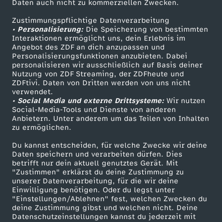
Daten auch nicht zu kommerziellen Zwecken.
ZDFtext
Tickets
Zustimmungspflichtige Datenverarbeitung
Livestreams
Zuschauerservice
• Personalisierung:
Die Speicherung von bestimmten
Sendungen A-Z
Hilfe
Interaktionen ermöglicht uns, dein Erlebnis im
Angebot des ZDF an dich anzupassen und
TV-Programm
Personalisierungsfunktionen anzubieten. Dabei
personalisieren wir ausschließlich auf Basis deiner
Nutzung von ZDF Streaming, der ZDFheute und
ZDFtivi. Daten von Dritten werden von uns nicht
Das ZDF
verwendet.
• Social Media und externe Drittsysteme:
Wir nutzen
ZDF Unternehmen
Social-Media-Tools und Dienste von anderen
Anbietern. Unter anderem um das Teilen von Inhalten
Karriere
zu ermöglichen.
Presseportal
Du kannst entscheiden, für welche Zwecke wir deine
ZDF goes Schule
Daten speichern und verarbeiten dürfen. Dies
betrifft nur dein aktuell genutztes Gerät. Mit
Werbefernsehen
"Zustimmen" erklärst du deine Zustimmung zu
unserer Datenverarbeitung, für die wir deine
Mainzelmännchen
Einwilligung benötigen. Oder du legst unter
"Einstellungen/Ablehnen" fest, welchen Zwecken du
deine Zustimmung gibst und welchen nicht. Deine
Datenschutzeinstellungen kannst du jederzeit mit