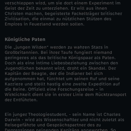
verschleppen wird, um sie dort einem Experiment im
Geist der Zeit zu unterziehen. Er will aus ihnen
o
Christen machen, begeisterte Fackelträger britischer
Zivilisation, die einmal zu nützlichen Stützen des
k
Empires in Feuerland werden sollen.
u
Königliche Paten
Die „jungen Wilden“ werden zu wahren Stars in
s
Großbritannien. Bei ihrer Taufe fungiert niemand
geringeres als das britische Königspaar als Paten.
Doch als eine intime Liebesbeziehung zwischen den
-
Jugendlichen bekannt wird, droht ein Skandal. Der
Kapitän der Beagle, der die Indianer bei sich
aufgenommen hat, fürchtet um seinen Ruf und seine
D
Karriere und stellt hastig eine zweite Expedition auf
die Beine. Offiziell eine Forschungsreise – in
a
Wirklichkeit dient sie in erster Linie dem Rücktransport
der Entführten.
r
Ein junger Theologiestudent, - sein Name ist Charles
Darwin - wird als Wissenschaftler und nicht zuletzt als
w
Reisegefährte und Gesprächspartner des zu
Depressionen neigenden Kapitäns angeworben. So