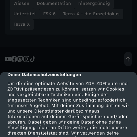
n
Wissen
Dokumentation
hintergründig
Untertitel
FSK 6
Terra X - die Einzeldokus
i
Terra X
s
Deine Datenschutzeinstellungen
cmp-dialog-description
Um dir eine optimale Website von ZDF, ZDFheute und
ZDFtivi präsentieren zu können, setzen wir Cookies
und vergleichbare Techniken ein. Einige der
eingesetzten Techniken sind unbedingt erforderlich
für unser Angebot. Mit deiner Zustimmung dürfen wir
Mehr ZDF
Service
und unsere Dienstleister darüber hinaus
Informationen auf deinem Gerät speichern und/oder
ZDF-Apps
ZDFmitreden
abrufen. Dabei geben wir deine Daten ohne deine
Einwilligung nicht an Dritte weiter, die nicht unsere
Smart TV
Kontakt zum ZDF
direkten Dienstleister sind. Wir verwenden deine