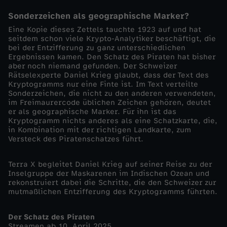
c
Sonderzeichen als geographische Marker?
Eine Kopie dieses Zettels tauchte 1923 auf und hat
h
seitdem schon viele Krypto-Analytiker beschäftigt, die
bei der Entzifferung zu ganz unterschiedlichen
Ergebnissen kamen. Den Schatz des Piraten hat bisher
a
aber noch niemand gefunden. Der Schweizer
Rätselexperte Daniel Krieg glaubt, dass der Text des
t
Kryptogramms nur eine Finte ist. Im Text verteilte
Sonderzeichen, die nicht zu den anderen verwendeten,
im Freimaurercode üblichen Zeichen gehören, deutet
z
er als geographische Marker. Für ihn ist das
Kryptogramm nichts anderes als eine Schatzkarte, die,
in Kombination mit der richtigen Landkarte, zum
d
Versteck des Piratenschatzes führt.
e
Terra X begleitet Daniel Krieg auf seiner Reise zu der
Inselgruppe der Maskarenen im Indischen Ozean und
s
rekonstruiert dabei die Schritte, die den Schweizer zur
mutmaßlichen Entzifferung des Kryptogramms führten.
P
Der Schatz des Piraten
Streamen ab 10. April 2025