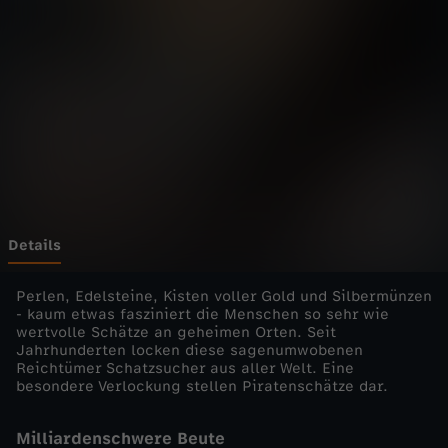
d
Wechseln zu: ZDFheute
i
e
E
i
n
Details
z
Perlen, Edelsteine, Kisten voller Gold und Silbermünzen
- kaum etwas fasziniert die Menschen so sehr wie
wertvolle Schätze an geheimen Orten. Seit
e
Jahrhunderten locken diese sagenumwobenen
Reichtümer Schatzsucher aus aller Welt. Eine
l
besondere Verlockung stellen Piratenschätze dar.
d
Milliardenschwere Beute