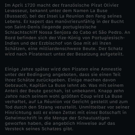
Im April 1720 macht der französische Pirat Olivier
o
Levasseur, bekannt unter dem Namen La Buse
(Bussard), bei der Insel La Reunion den Fang seines
Lebens. Er kapert das manövrierunfähig in der Bucht
k
von Saint-Denis liegende portugiesische
Schlachtschiff Nossa Senjora do Cabo et São Pedro. An
Bord befinden sich der Vize-König von Portugiesisch-
u
Indien und der Erzbischof von Goa mit all ihren
Schätzen, eine milliardenschwere Beute. Der Schatz
s
wird nach Piratenart unter der Besatzung aufgeteilt.
-
Einige Jahre später wird den Piraten eine Amnestie
unter der Bedingung angeboten, dass sie einen Teil
ihrer Schätze zurückgeben. Einige machen davon
D
Gebrauch, Kapitän La Buse lehnt ab. Was mit seinem
Anteil der Beute geschah, ist unbekannt. Knapp zehn
Jahre nach seinem wohl größten Coup wird La Buse
e
verhaftet, auf La Réunion vor Gericht gestellt und zum
Tod durch den Strang verurteilt. Unmittelbar vor seiner
r
Hinrichtung soll er einen Zettel mit einer Botschaft in
Geheimschrift in die Menge der Schaulustigen
geworfen haben, die angeblich Hinweise auf das
S
Versteck seines Schatzes gibt.