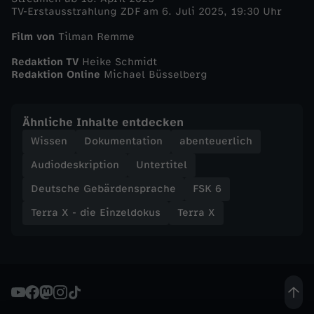
i
TV-Erstausstrahlung ZDF am 6. Juli 2025, 19:30 Uhr
r
Film von
Tilman Remme
Redaktion TV
Heike Schmidt
a
Redaktion Online
Michael Büsselberg
t
Ähnliche Inhalte entdecken
e
Wissen
Dokumentation
abenteuerlich
Audiodeskription
Untertitel
n
Deutsche Gebärdensprache
FSK 6
Terra X - die Einzeldokus
Terra X