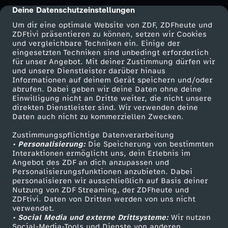
Deine Datenschutzeinstellungen
cmp-dialog-description
Um dir eine optimale Website von ZDF, ZDFheute und
ZDFtivi präsentieren zu können, setzen wir Cookies
und vergleichbare Techniken ein. Einige der
eingesetzten Techniken sind unbedingt erforderlich
für unser Angebot. Mit deiner Zustimmung dürfen wir
Mehr ZDF
Service
und unsere Dienstleister darüber hinaus
Informationen auf deinem Gerät speichern und/oder
ZDF-Apps
ZDFmitreden
abrufen. Dabei geben wir deine Daten ohne deine
Einwilligung nicht an Dritte weiter, die nicht unsere
Smart TV
Kontakt zum ZDF
direkten Dienstleister sind. Wir verwenden deine
Daten auch nicht zu kommerziellen Zwecken.
ZDFtext
Tickets
Zustimmungspflichtige Datenverarbeitung
Livestreams
Zuschauerservice
• Personalisierung:
Die Speicherung von bestimmten
Sendungen A-Z
Hilfe
Interaktionen ermöglicht uns, dein Erlebnis im
Angebot des ZDF an dich anzupassen und
TV-Programm
Personalisierungsfunktionen anzubieten. Dabei
personalisieren wir ausschließlich auf Basis deiner
Nutzung von ZDF Streaming, der ZDFheute und
ZDFtivi. Daten von Dritten werden von uns nicht
Das ZDF
verwendet.
• Social Media und externe Drittsysteme:
Wir nutzen
ZDF Unternehmen
Social-Media-Tools und Dienste von anderen