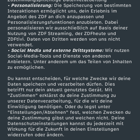
• Personalisierung:
Die Speicherung von bestimmten
Sendungen A-Z
Hilfe
Interaktionen ermöglicht uns, dein Erlebnis im
Angebot des ZDF an dich anzupassen und
TV-Programm
Personalisierungsfunktionen anzubieten. Dabei
personalisieren wir ausschließlich auf Basis deiner
Nutzung von ZDF Streaming, der ZDFheute und
ZDFtivi. Daten von Dritten werden von uns nicht
Das ZDF
verwendet.
• Social Media und externe Drittsysteme:
Wir nutzen
ZDF Unternehmen
Social-Media-Tools und Dienste von anderen
Anbietern. Unter anderem um das Teilen von Inhalten
Karriere
zu ermöglichen.
Presseportal
Du kannst entscheiden, für welche Zwecke wir deine
ZDF goes Schule
Daten speichern und verarbeiten dürfen. Dies
betrifft nur dein aktuell genutztes Gerät. Mit
Werbefernsehen
"Zustimmen" erklärst du deine Zustimmung zu
unserer Datenverarbeitung, für die wir deine
Mainzelmännchen
Einwilligung benötigen. Oder du legst unter
"Einstellungen/Ablehnen" fest, welchen Zwecken du
deine Zustimmung gibst und welchen nicht. Deine
Datenschutzeinstellungen kannst du jederzeit mit
Wirkung für die Zukunft in deinen Einstellungen
widerrufen oder ändern.