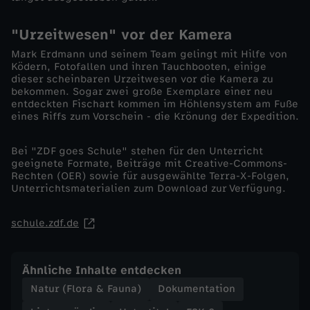
i
"Urzeitwesen" vor der Kamera
m
Mark Erdmann und seinem Team gelingt mit Hilfe von
Ködern, Fotofallen und ihren Tauchbooten, einige
n
dieser scheinbaren Urzeitwesen vor die Kamera zu
bekommen. Sogar zwei große Exemplare einer neu
entdeckten Fischart kommen im Höhlensystem am Fuße
i
eines Riffs zum Vorschein - die Krönung der Expedition.
s
Bei "ZDF goes Schule" stehen für den Unterricht
geeignete Formate, Beiträge mit Creative-Commons-
Rechten (OER) sowie für ausgewählte Terra-X-Folgen,
s
Unterrichtsmaterialien zum Download zur Verfügung.
e
schule.zdf.de
d
Ähnliche Inhalte entdecken
e
Natur (Flora & Fauna)
Dokumentation