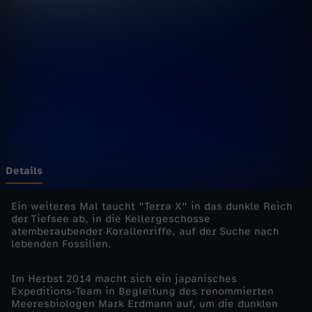
d
i
e
E
i
n
Details
z
Ein weiteres Mal taucht "Terra X" in das dunkle Reich
der Tiefsee ab, in die Kellergeschosse
atemberaubender Korallenriffe, auf der Suche nach
e
lebenden Fossilien.
l
Im Herbst 2014 macht sich ein japanisches
Expeditions-Team in Begleitung des renommierten
d
Meeresbiologen Mark Erdmann auf, um die dunklen