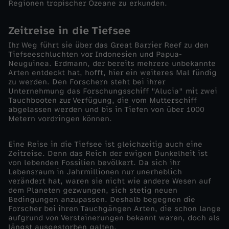
Regionen tropischer Ozeane zu erkunden.
o
Zeitreise in die Tiefsee
k
Ihr Weg führt sie über das Great Barrier Reef zu den
Tiefseeschluchten vor Indonesien und Papua-
Neuguinea. Erdmann, der bereits mehrere unbekannte
u
Arten entdeckt hat, hofft, hier ein weiteres Mal fündig
zu werden. Den Forschern steht bei ihrer
s
Unternehmung das Forschungsschiff "Alucia" mit zwei
Tauchbooten zur Verfügung, die vom Mutterschiff
abgelassen werden und bis in Tiefen von über 1000
-
Metern vordringen können.
G
Eine Reise in die Tiefsee ist gleichzeitig auch eine
Zeitreise. Denn das Reich der ewigen Dunkelheit ist
von lebenden Fossilien bevölkert. Da sich ihr
e
Lebensraum in Jahrmillionen nur unerheblich
verändert hat, waren sie nicht wie andere Wesen auf
h
dem Planeten gezwungen, sich stetig neuen
Bedingungen anzupassen. Deshalb begegnen die
Forscher bei ihren Tauchgängen Arten, die schon lange
e
aufgrund von Versteinerungen bekannt waren, doch als
längst ausgestorben galten.