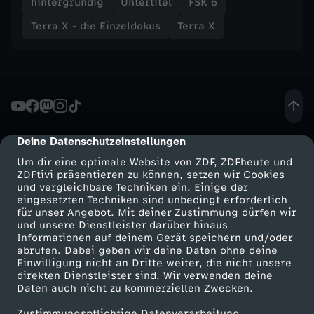
r
hintergründig
Untertitel
FSK 6
Terra X - die Einzeldokus
Terra X
T
i
e
f
Deine Datenschutzeinstellungen
cmp-dialog-description
Um dir eine optimale Website von ZDF, ZDFheute und
s
ZDFtivi präsentieren zu können, setzen wir Cookies
und vergleichbare Techniken ein. Einige der
eingesetzten Techniken sind unbedingt erforderlich
e
für unser Angebot. Mit deiner Zustimmung dürfen wir
Mehr ZDF
Service
und unsere Dienstleister darüber hinaus
e
Informationen auf deinem Gerät speichern und/oder
ZDF-Apps
ZDFmitreden
abrufen. Dabei geben wir deine Daten ohne deine
Einwilligung nicht an Dritte weiter, die nicht unsere
Smart TV
Kontakt zum ZDF
direkten Dienstleister sind. Wir verwenden deine
Daten auch nicht zu kommerziellen Zwecken.
ZDFtext
Tickets
Zustimmungspflichtige Datenverarbeitung
Livestreams
Zuschauerservice