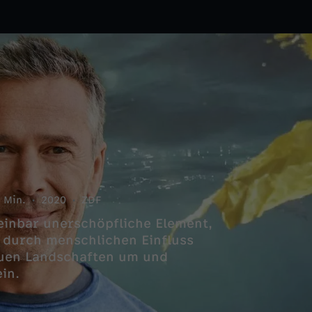
 Min.
2020
ZDF
heinbar unerschöpfliche Element,
 durch menschlichen Einfluss
auen Landschaften um und
in.