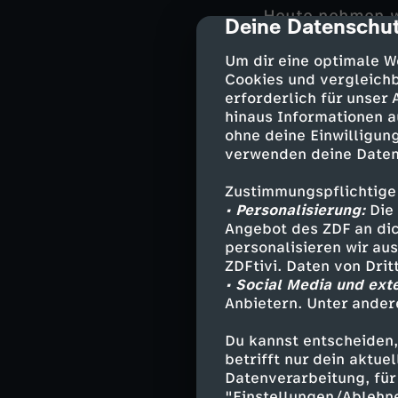
Heute nehmen wi
Deine Datenschut
cmp-dialog-des
vielerorts wird
auf der Erde v
Um dir eine optimale W
variieren. So e
Cookies und vergleichb
erforderlich für unser
werden, währen
hinaus Informationen a
steigen. Vielero
ohne deine Einwilligung
zur Bewässerun
verwenden deine Daten
Kilometer lange
dadurch selbst
Zustimmungspflichtige
geforscht, Nutz
• Personalisierung:
Die 
trockenen Regi
Angebot des ZDF an dic
personalisieren wir au
ZDFtivi. Daten von Dri
• Social Media und ext
Neben der Nutzu
Anbietern. Unter ander
noch in anderer
Du kannst entscheiden,
Energiespender.
betrifft nur dein aktu
Chinesen, ihr 
Datenverarbeitung, für 
der Chinesisch
"Einstellungen/Ablehn