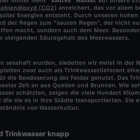
 aber immer mehr
"saures" Wasser
auf unsere Erd
Kohlendioxyd (CO2)
anreichert, das vor allem b
siler Energien entsteht. Durch unseren hohen
rd der Regen zum "sauren Regen", der nicht nu
affen macht, sondern auch dem Meer. Besonder
m steigenden Säuregehalt des Meerwassers.
n sesshaft wurden, siedelten wir meist in der 
spielten zwar auch als Trinkwasserlieferant ein
für die Bewässerung der Felder genutzt. Das Tr
hester Zeit an aus Quellen und Brunnen. Wie se
asser schätzten, zeigen die viele Hundert Kilo
r die sie es in ihre Städte transportierten. Sie e
rständnis von Wasserkultur.
rd Trinkwasser knapp