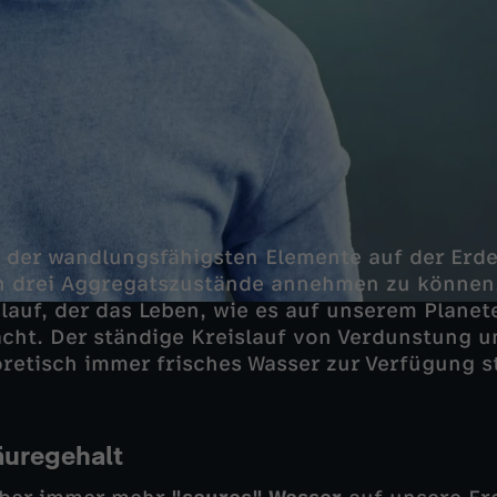
s der wandlungsfähigsten Elemente auf der Erde
ch drei Aggregatszustände annehmen zu können
lauf, der das Leben, wie es auf unserem Plane
cht. Der ständige Kreislauf von Verdunstung 
oretisch immer frisches Wasser zur Verfügung s
äuregehalt