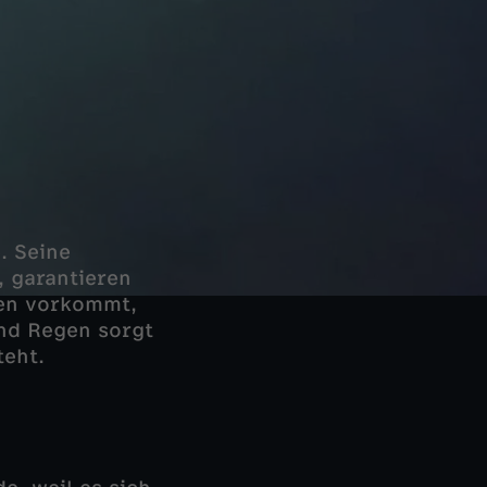
. Seine
, garantieren
ten vorkommt,
und Regen sorgt
teht.