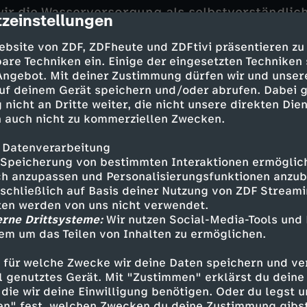
r die Wasserversorgung als selbstverständlich
zeinstellungen
cription
 das
Trinkwasser
knapp. Zwar ändert sich die M
orhandenen Wassers
nicht, aber seine Verteilung
ebsite von ZDF, ZDFheute und ZDFtivi präsentieren zu
rleben wir zurzeit, dass trockene Gegenden imm
are Techniken ein. Einige der eingesetzten Techniken
 Angebot. Mit deiner Zustimmung dürfen wir und unser
d andernorts Niederschlagsmenge und Grundw
uf deinem Gerät speichern und/oder abrufen. Dabei 
rts, wie etwa in Spanien oder Kalifornien, wird
 nicht an Dritte weiter, die nicht unsere direkten Dien
gen von Farmen und Feldern benötigt wird, üb
 auch nicht zu kommerziellen Zwecken.
 Kanäle aus weit entfernten Gebieten herangesc
 zum Wassernotstandsgebiet werden. Längst wi
 Datenverarbeitung
wasser in Trinkwasser aufzubereiten, eine Techn
Speicherung von bestimmten Interaktionen ermöglicht
onen das Überleben sichern könnte.
h anzupassen und Personalisierungsfunktionen anzub
sschließlich auf Basis deiner Nutzung von ZDF Stream
tten werden von uns nicht verwendet.
erne Drittsysteme:
Wir nutzen Social-Media-Tools und
ng als Trinkwasser bedienen wir uns des Wass
em um das Teilen von Inhalten zu ermöglichen.
 Hinsicht, etwa als einfacher Transportweg ode
 für welche Zwecke wir deine Daten speichern und ver
 Schon im ersten Jahrtausend vor Christus be
ell genutztes Gerät. Mit "Zustimmen" erklärst du dein
wachsendes Imperium über den Kaiserkanal zu v
die wir deine Einwilligung benötigen. Oder du legst u
en Mauer einer der größten menschgemachten B
en" fest, welchen Zwecken du deine Zustimmung gibst