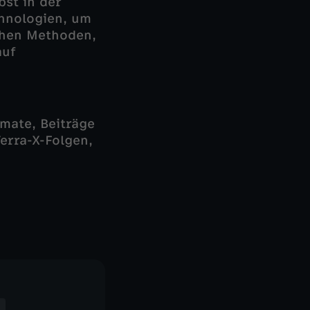
bst in der
chnologien, um
achen Methoden,
auf
mate, Beiträge
erra-X-Folgen,