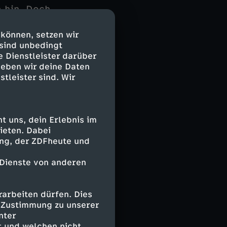
 hin. Doch
enge des
 kann stark
 können, setzen wir
er trockener
 sind unbedingt
e Dienstleister darüber
asserspiegel
geben wir deine Daten
 das Wasser, das
stleister sind. Wir
er Hunderte
hafft, die
rd daran
ologie, die in
 uns, dein Erlebnis im
ieten. Dabei
ing, der ZDFheute und
 Dienste von anderen
ers aber auch
r "kostenloser"
arbeiten dürfen. Dies
gannen die
e Zustimmung zu unserer
erbinden, neben
nter
auten. Die
 und welchen nicht.