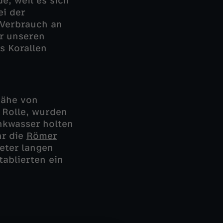
e, weil es sich
ei der
 Verbrauch an
r unseren
s Korallen
Nähe von
e Rolle, wurden
inkwasser holten
hr die
Römer
meter langen
tablierten ein