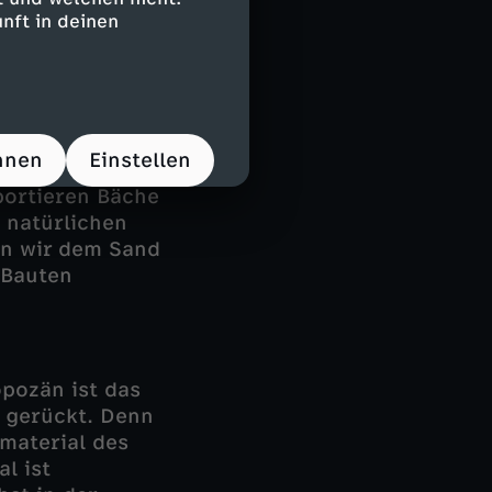
prengen. Heute
nft in deinen
utzt.
hnen
Einstellen
 Preis. Denn
sportieren Bäche
 natürlichen
en wir dem Sand
 Bauten
opozän ist das
 gerückt. Denn
tmaterial des
l ist