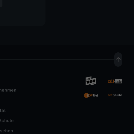
rnehmen
tal
Schule
nsehen