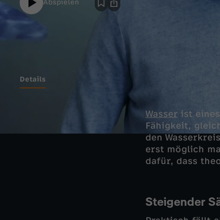
Abspielen
Details
Wasser
ist eine
Fähigkeit, glei
den Wasserkreis
erst möglich ma
dafür, dass the
Steigender S