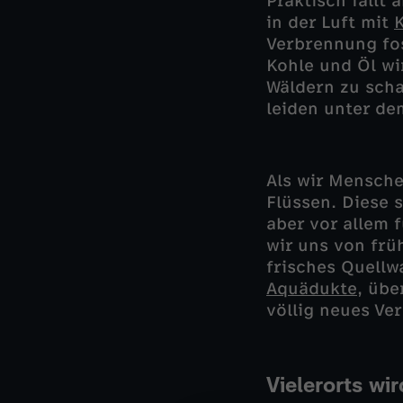
Praktisch fällt
in der Luft mit
Verbrennung fos
Kohle und Öl wi
Wäldern zu sch
leiden unter de
Als wir Mensche
Flüssen. Diese 
aber vor allem 
wir uns von frü
frisches Quellw
Aquädukte
, übe
völlig neues Ve
Vielerorts wi