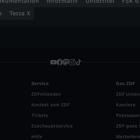
okumentation
informativ
Untertitel
FSK 6
n
Terra X
Service
Das ZDF
ZDFmitreden
ZDF Unte
Kontakt zum ZDF
Karriere
Tickets
Pressepor
Zuschauerservice
ZDF goes 
Hilfe
Werbefer