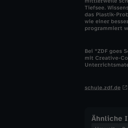
mittlerweile sc
Tiefsee. Wissen
das Plastik-Pro
wie einer besse
programmiert we
Bei "ZDF goes S
mit Creative-C
Unterrichtsmat
schule.zdf.de
Ähnliche 