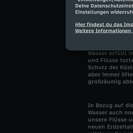
Römer hingegen
Deine Datenschutzeinst
werden weltwei
Einstellungen widerruf
Hier findest du das Im
Weitere Informationen 
Auch Sand wi
Doch die schei
Wasser erfüllt 
und Flüsse fort
Schutz der Küs
aber immer öfte
großräumig abba
In Bezug auf di
Wasser auch no
unsere Flüsse 
neuen Erdzeitalt