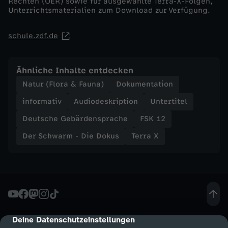
n
Rechten (OER) sowie für ausgewählte Terra-X-Folgen,
Unterrichtsmaterialien zum Download zur Verfügung.
d
schule.zdf.de
W
Ähnliche Inhalte entdecken
a
Natur (Flora & Fauna)
Dokumentation
l
informativ
Audiodeskription
Untertitel
Deutsche Gebärdensprache
FSK 12
e
Der Schwarm - Die Dokus
Terra X
?
Deine Datenschutzeinstellungen
cmp-dialog-description