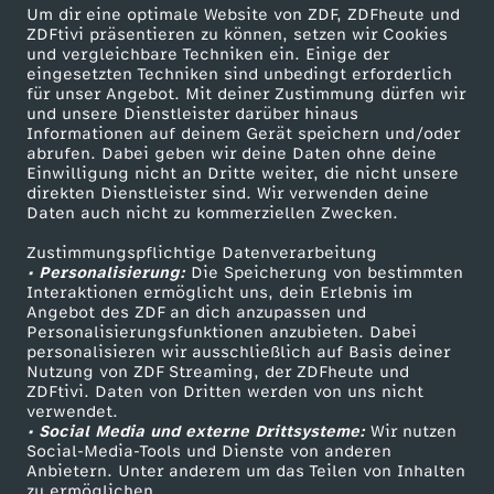
Um dir eine optimale Website von ZDF, ZDFheute und
ZDFtivi präsentieren zu können, setzen wir Cookies
und vergleichbare Techniken ein. Einige der
eingesetzten Techniken sind unbedingt erforderlich
für unser Angebot. Mit deiner Zustimmung dürfen wir
Mehr ZDF
Service
und unsere Dienstleister darüber hinaus
Informationen auf deinem Gerät speichern und/oder
ZDF-Apps
ZDFmitreden
abrufen. Dabei geben wir deine Daten ohne deine
Einwilligung nicht an Dritte weiter, die nicht unsere
Smart TV
Kontakt zum ZDF
direkten Dienstleister sind. Wir verwenden deine
Daten auch nicht zu kommerziellen Zwecken.
ZDFtext
Tickets
Zustimmungspflichtige Datenverarbeitung
Livestreams
Zuschauerservice
• Personalisierung:
Die Speicherung von bestimmten
Sendungen A-Z
Hilfe
Interaktionen ermöglicht uns, dein Erlebnis im
Angebot des ZDF an dich anzupassen und
TV-Programm
Personalisierungsfunktionen anzubieten. Dabei
personalisieren wir ausschließlich auf Basis deiner
Nutzung von ZDF Streaming, der ZDFheute und
ZDFtivi. Daten von Dritten werden von uns nicht
Das ZDF
verwendet.
• Social Media und externe Drittsysteme:
Wir nutzen
ZDF Unternehmen
Social-Media-Tools und Dienste von anderen
Anbietern. Unter anderem um das Teilen von Inhalten
Karriere
zu ermöglichen.