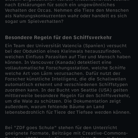
nach Erklärungen für solch ein ungewöhnliches
ä
Verhalten der Orcas. Nehmen die Tiere den Menschen
als Nahrungskonkurrenten wahr oder handelt es sich
h
sogar um Spielverhalten?
r
Besondere Regeln für den Schiffsverkehr
Ein Team der Universität Valencia (Spanien) versucht
l
bei der Obduktion eines Kleinwals herauszufinden,
welchen Einfluss Parasiten auf Tier und Mensch haben
können. In Vancouver (Kanada) detektiert eine
i
vollautomatische Forschungsstation, welche Schiffe
welche Art von Lärm verursachen. Dafür nutzt der
Forscher künstliche Intelligenz, die die Schallwellen
c
automatisch erkennt und verschiedenen Schiffstypen
zuordnen kann. In der Bucht von Seattle (USA) gelten
h
mittlerweile besondere Regeln für den Schiffsverkehr,
um die Wale zu schützen. Die Dokumentation zeigt
außerdem, warum fehlende Bäume an Land
s
lebensbedrohlich für Tiere der Tiefsee werden können.
i
Bei "ZDF goes Schule" stehen für den Unterricht
geeignete Formate, Beiträge mit Creative-Commons-