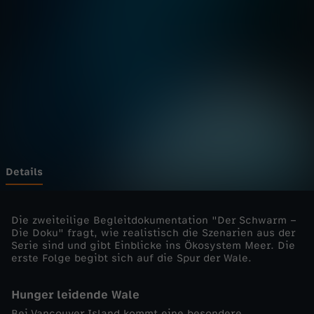
a
r
m
-
D
i
Details
e
Die zweiteilige Begleitdokumentation "Der Schwarm –
Die Doku" fragt, wie realistisch die Szenarien aus der
D
Serie sind und gibt Einblicke ins Ökosystem Meer. Die
erste Folge begibt sich auf die Spur der Wale.
o
Hunger leidende Wale
k
Bei Vancouver Island kommt eine besondere