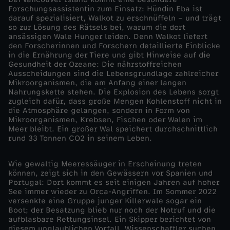
Forschungsassistentin zum Einsatz: Hündin Eba ist
u
darauf spezialisiert, Walkot zu erschnüffeln – und trägt
so zur Lösung des Rätsels bei, warum die dort
ansässigen Wale Hunger leiden. Denn Walkot liefert
s
den Forscherinnen und Forschern detaillierte Einblicke
in die Ernährung der Tiere und gibt Hinweise auf die
Gesundheit der Ozeane: Die nährstoffreichen
-
Ausscheidungen sind die Lebensgrundlage zahlreicher
Mikroorganismen, die am Anfang einer langen
W
Nahrungskette stehen. Die Explosion des Lebens sorgt
zugleich dafür, dass große Mengen Kohlenstoff nicht in
die Atmosphäre gelangen, sondern in Form von
i
Mikroorganismen, Krebsen, Fischen oder Walen im
Meer bleibt. Ein großer Wal speichert durchschnittlich
rund 33 Tonnen CO2 in seinem Leben.
e
Wie gewaltig Meeressäuger in Erscheinung treten
g
können, zeigt sich in den Gewässern vor Spanien und
Portugal: Dort kommt es seit einigen Jahren auf hoher
e
See immer wieder zu Orca-Angriffen. Im Sommer 2022
versenkte eine Gruppe junger Killerwale sogar ein
Boot; der Besatzung blieb nur noch der Notruf und die
f
aufblasbare Rettungsinsel. Ein Skipper berichtet von
diesem unglaublichen Vorfall. Wissenschaftler suchen