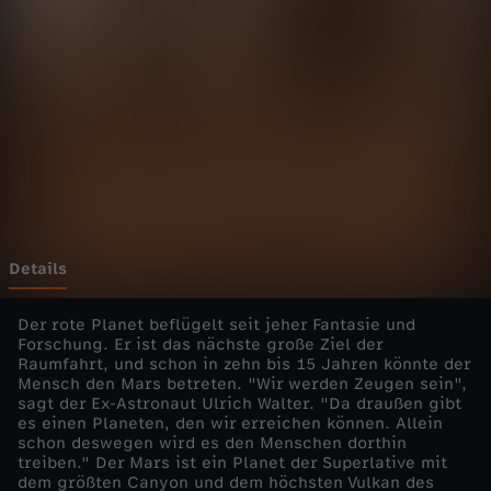
n
d
-
M
a
r
Details
s
Der rote Planet beflügelt seit jeher Fantasie und
Forschung. Er ist das nächste große Ziel der
Raumfahrt, und schon in zehn bis 15 Jahren könnte der
-
Mensch den Mars betreten. "Wir werden Zeugen sein",
sagt der Ex-Astronaut Ulrich Walter. "Da draußen gibt
D
es einen Planeten, den wir erreichen können. Allein
schon deswegen wird es den Menschen dorthin
treiben." Der Mars ist ein Planet der Superlative mit
e
dem größten Canyon und dem höchsten Vulkan des