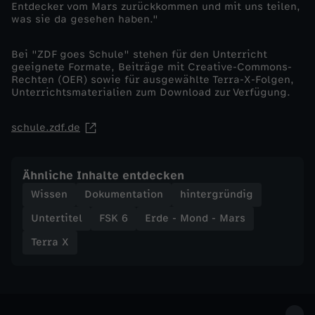
ü
Entdecker vom Mars zurückkommen und mit uns teilen,
was sie da gesehen haben."
s
Bei "ZDF goes Schule" stehen für den Unterricht
geeignete Formate, Beiträge mit Creative-Commons-
t
Rechten (OER) sowie für ausgewählte Terra-X-Folgen,
Unterrichtsmaterialien zum Download zur Verfügung.
e
schule.zdf.de
n
w
Ähnliche Inhalte entdecken
Wissen
Dokumentation
hintergründig
e
Untertitel
FSK 6
Erde - Mond - Mars
l
Terra X
t