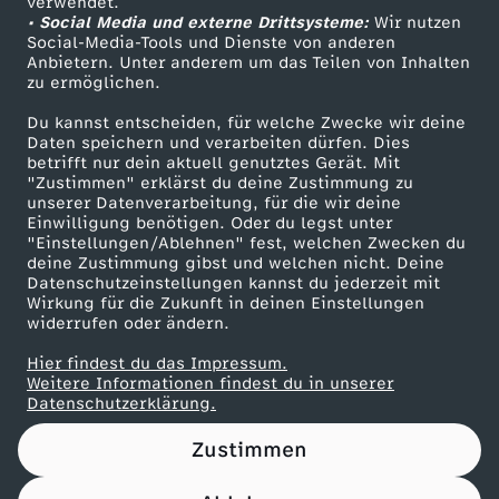
verwendet.
• Social Media und externe Drittsysteme:
Wir nutzen
ZDF Unternehmen
Social-Media-Tools und Dienste von anderen
Anbietern. Unter anderem um das Teilen von Inhalten
Karriere
zu ermöglichen.
Presseportal
Du kannst entscheiden, für welche Zwecke wir deine
ZDF goes Schule
Daten speichern und verarbeiten dürfen. Dies
betrifft nur dein aktuell genutztes Gerät. Mit
Werbefernsehen
"Zustimmen" erklärst du deine Zustimmung zu
unserer Datenverarbeitung, für die wir deine
Mainzelmännchen
Einwilligung benötigen. Oder du legst unter
"Einstellungen/Ablehnen" fest, welchen Zwecken du
deine Zustimmung gibst und welchen nicht. Deine
Datenschutzeinstellungen kannst du jederzeit mit
Wirkung für die Zukunft in deinen Einstellungen
widerrufen oder ändern.
Hier findest du das Impressum.
Partner
Weitere Informationen findest du in unserer
Datenschutzerklärung.
Zustimmen