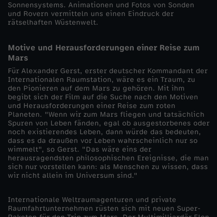
Sonnensystems. Animationen und Fotos von Sonden
und Rovern vermitteln uns einen Eindruck der
r
rätselhaften Wüstenwelt.
M
Motive und Herausforderungen einer Reise zum
Mars
a
Für Alexander Gerst, erster deutscher Kommandant der
Internationalen Raumstation, wäre es ein Traum, zu
r
den Pionieren auf dem Mars zu gehören. Mit ihm
begibt sich der Film auf die Suche nach den Motiven
und Herausforderungen einer Reise zum roten
s
Planeten. "Wenn wir zum Mars fliegen und tatsächlich
Spuren von Leben fänden, egal ob ausgestorbenes oder
noch existierendes Leben, dann würde das bedeuten,
–
dass es da draußen vor Leben wahrscheinlich nur so
wimmelt", so Gerst. "Das wäre eins der
R
herausragendsten philosophischen Ereignisse, die man
sich nur vorstellen kann: als Menschen zu wissen, dass
wir nicht allein im Universum sind."
ä
Internationale Weltraumagenturen und private
t
Raumfahrtunternehmen rüsten sich mit neuen Super-