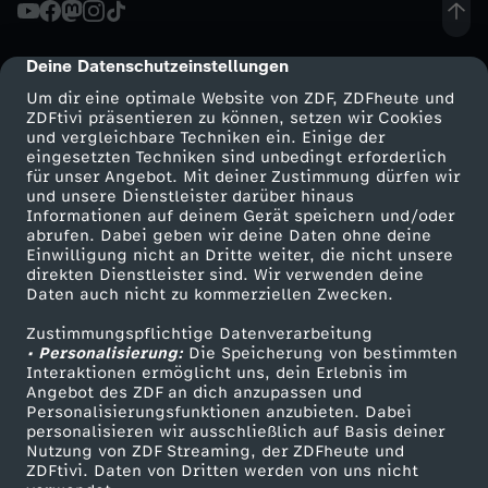
Deine Datenschutzeinstellungen
cmp-dialog-description
Um dir eine optimale Website von ZDF, ZDFheute und
ZDFtivi präsentieren zu können, setzen wir Cookies
und vergleichbare Techniken ein. Einige der
eingesetzten Techniken sind unbedingt erforderlich
für unser Angebot. Mit deiner Zustimmung dürfen wir
Mehr ZDF
Service
und unsere Dienstleister darüber hinaus
Informationen auf deinem Gerät speichern und/oder
ZDF-Apps
ZDFmitreden
abrufen. Dabei geben wir deine Daten ohne deine
Einwilligung nicht an Dritte weiter, die nicht unsere
Smart TV
Kontakt zum ZDF
direkten Dienstleister sind. Wir verwenden deine
Daten auch nicht zu kommerziellen Zwecken.
ZDFtext
Tickets
Zustimmungspflichtige Datenverarbeitung
Livestreams
Zuschauerservice
• Personalisierung:
Die Speicherung von bestimmten
Sendungen A-Z
Hilfe
Interaktionen ermöglicht uns, dein Erlebnis im
Angebot des ZDF an dich anzupassen und
TV-Programm
Personalisierungsfunktionen anzubieten. Dabei
personalisieren wir ausschließlich auf Basis deiner
Nutzung von ZDF Streaming, der ZDFheute und
ZDFtivi. Daten von Dritten werden von uns nicht
Das ZDF