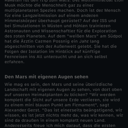
Raketen für den Trip zum Mars. Der Multimilliardär Elon
s
Musk möchte die Menschheit gar zu einer
multiplanetaren Spezies machen. Doch ist der Mensch
für eine Langzeitmission auf einem anderen
e
Himmelskörper überhaupt gerüstet? Auf der ISS und
bei Simulationen in Wüsten und Höhlen trainieren
Astronauten und Wissenschaftler für die Exploration
l
des roten Planeten. Auf dem "weißen Mars" am Südpol
hat die Ärztin Carmen Possnig ein Jahr lang
h
abgeschnitten von der Außenwelt gelebt. Sie hat die
Folgen der Isolation im Hinblick auf künftige
Fernreisen ins All untersucht und an sich selbst
a
erfahren.
f
Den Mars mit eigenen Augen sehen
Wie mag es sein, den Mars und seine überirdische
t
Landschaft mit eigenen Augen zu sehen, von dort oben
auf unseren Heimatplanten zu blicken? "Wir werden
komplett die Sicht auf unsere Erde verlieren, sie wird
e
zu einem mini blauen Punkt am Firmament", sagt
Alexander Gerst. "Das ist einerseits beängstigend, wir
W
wissen, es ist jetzt nichts mehr da, was wir kennen, wir
sind da draußen in einem komplett neuen Land.
Andererseits freue ich mich darauf, dass die ersten