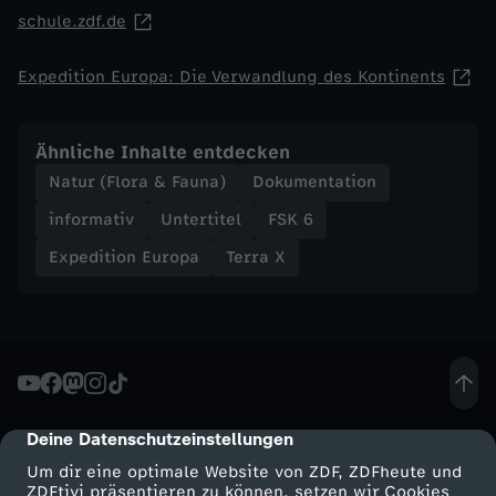
o
schule.zdf.de
n
Expedition Europa: Die Verwandlung des Kontinents
t
Ähnliche Inhalte entdecken
i
Natur (Flora & Fauna)
Dokumentation
n
informativ
Untertitel
FSK 6
Expedition Europa
Terra X
e
n
t
s
Deine Datenschutzeinstellungen
cmp-dialog-description
Um dir eine optimale Website von ZDF, ZDFheute und
ZDFtivi präsentieren zu können, setzen wir Cookies