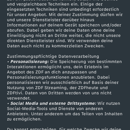
und vergleichbare Techniken ein. Einige der
eingesetzten Techniken sind unbedingt erforderlich
für unser Angebot. Mit deiner Zustimmung dürfen wir
Mehr ZDF
Service
und unsere Dienstleister darüber hinaus
Informationen auf deinem Gerät speichern und/oder
ZDF-Apps
ZDFmitreden
abrufen. Dabei geben wir deine Daten ohne deine
Einwilligung nicht an Dritte weiter, die nicht unsere
Smart TV
Kontakt zum ZDF
direkten Dienstleister sind. Wir verwenden deine
Daten auch nicht zu kommerziellen Zwecken.
ZDFtext
Tickets
Zustimmungspflichtige Datenverarbeitung
Livestreams
Zuschauerservice
• Personalisierung:
Die Speicherung von bestimmten
Sendungen A-Z
Hilfe
Interaktionen ermöglicht uns, dein Erlebnis im
Angebot des ZDF an dich anzupassen und
TV-Programm
Personalisierungsfunktionen anzubieten. Dabei
personalisieren wir ausschließlich auf Basis deiner
Nutzung von ZDF Streaming, der ZDFheute und
ZDFtivi. Daten von Dritten werden von uns nicht
Das ZDF
verwendet.
• Social Media und externe Drittsysteme:
Wir nutzen
ZDF Unternehmen
Social-Media-Tools und Dienste von anderen
Anbietern. Unter anderem um das Teilen von Inhalten
Karriere
zu ermöglichen.
Presseportal
Du kannst entscheiden, für welche Zwecke wir deine