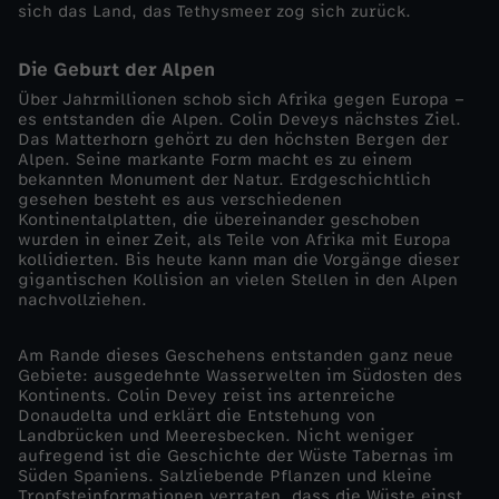
sich das Land, das Tethysmeer zog sich zurück.
D
Die Geburt der Alpen
i
Über Jahrmillionen schob sich Afrika gegen Europa –
es entstanden die Alpen. Colin Deveys nächstes Ziel.
Das Matterhorn gehört zu den höchsten Bergen der
e
Alpen. Seine markante Form macht es zu einem
bekannten Monument der Natur. Erdgeschichtlich
V
gesehen besteht es aus verschiedenen
Kontinentalplatten, die übereinander geschoben
wurden in einer Zeit, als Teile von Afrika mit Europa
e
kollidierten. Bis heute kann man die Vorgänge dieser
gigantischen Kollision an vielen Stellen in den Alpen
nachvollziehen.
r
Am Rande dieses Geschehens entstanden ganz neue
w
Gebiete: ausgedehnte Wasserwelten im Südosten des
Kontinents. Colin Devey reist ins artenreiche
a
Donaudelta und erklärt die Entstehung von
Landbrücken und Meeresbecken. Nicht weniger
aufregend ist die Geschichte der Wüste Tabernas im
n
Süden Spaniens. Salzliebende Pflanzen und kleine
Tropfsteinformationen verraten, dass die Wüste einst