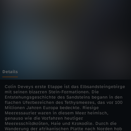
i
o
n
E
u
r
Details
o
Colin Deveys erste Etappe ist das Elbsandsteingebirge
mit seinen bizarren Stein-Formationen. Die
Entstehungsgeschichte des Sandsteins begann in den
p
flachen Uferbereichen des Tethysmeeres, das vor 100
Millionen Jahren Europa bedeckte. Riesige
a
Meeressaurier waren in diesem Meer heimisch,
genauso wie die Vorfahren heutiger
Meeresschildkröten, Haie und Krokodile. Durch die
-
Wanderung der afrikanischen Platte nach Norden hob