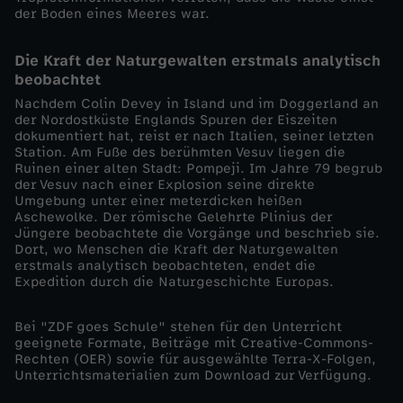
der Boden eines Meeres war.
d
l
Die Kraft der Naturgewalten erstmals analytisch
beobachtet
u
Nachdem Colin Devey in Island und im Doggerland an
der Nordostküste Englands Spuren der Eiszeiten
dokumentiert hat, reist er nach Italien, seiner letzten
n
Station. Am Fuße des berühmten Vesuv liegen die
Ruinen einer alten Stadt: Pompeji. Im Jahre 79 begrub
der Vesuv nach einer Explosion seine direkte
g
Umgebung unter einer meterdicken heißen
Aschewolke. Der römische Gelehrte Plinius der
d
Jüngere beobachtete die Vorgänge und beschrieb sie.
Dort, wo Menschen die Kraft der Naturgewalten
erstmals analytisch beobachteten, endet die
e
Expedition durch die Naturgeschichte Europas.
s
Bei "ZDF goes Schule" stehen für den Unterricht
geeignete Formate, Beiträge mit Creative-Commons-
Rechten (OER) sowie für ausgewählte Terra-X-Folgen,
K
Unterrichtsmaterialien zum Download zur Verfügung.