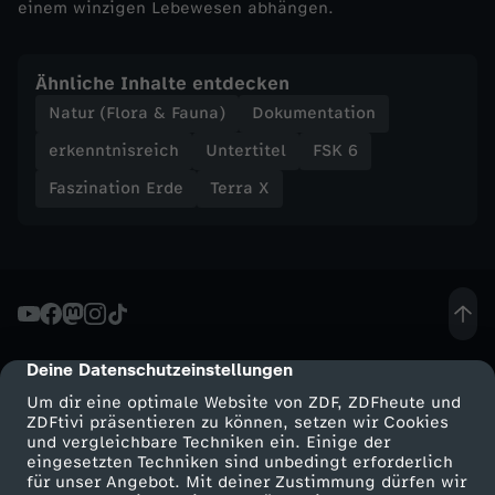
einem winzigen Lebewesen abhängen.
e
Ähnliche Inhalte entdecken
t
Natur (Flora & Fauna)
Dokumentation
z
erkenntnisreich
Untertitel
FSK 6
Faszination Erde
Terra X
w
e
r
k
Deine Datenschutzeinstellungen
cmp-dialog-description
Um dir eine optimale Website von ZDF, ZDFheute und
ZDFtivi präsentieren zu können, setzen wir Cookies
und vergleichbare Techniken ein. Einige der
eingesetzten Techniken sind unbedingt erforderlich
für unser Angebot. Mit deiner Zustimmung dürfen wir