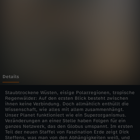
t
Wechseln zu: ZDFheute
i
o
n
E
r
Details
d
Staubtrockene Wüsten, eisige Polarregionen, tropische
Regenwälder: Auf den ersten Blick besteht zwischen
ihnen keine Verbindung. Doch allmählich enthüllt die
e
Wissenschaft, wie alles mit allem zusammenhängt.
Unser Planet funktioniert wie ein Superorganismus.
-
Veränderungen an einer Stelle haben Folgen für ein
ganzes Netzwerk, das den Globus umspannt. Im ersten
Teil der neuen Staffel von Faszination Erde zeigt Dirk
E
Steffens, was man von den Abhängigkeiten weiß, und