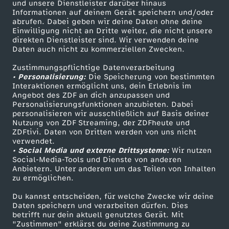
Mehr ZDF
Service
und unsere Dienstleister darüber hinaus
Informationen auf deinem Gerät speichern und/oder
ZDF-Apps
ZDFmitreden
abrufen. Dabei geben wir deine Daten ohne deine
Einwilligung nicht an Dritte weiter, die nicht unsere
Smart TV
Kontakt zum ZDF
direkten Dienstleister sind. Wir verwenden deine
Daten auch nicht zu kommerziellen Zwecken.
ZDFtext
Tickets
Zustimmungspflichtige Datenverarbeitung
Livestreams
Zuschauerservice
• Personalisierung:
Die Speicherung von bestimmten
Sendungen A-Z
Hilfe
Interaktionen ermöglicht uns, dein Erlebnis im
Angebot des ZDF an dich anzupassen und
TV-Programm
Personalisierungsfunktionen anzubieten. Dabei
personalisieren wir ausschließlich auf Basis deiner
Nutzung von ZDF Streaming, der ZDFheute und
ZDFtivi. Daten von Dritten werden von uns nicht
Das ZDF
verwendet.
• Social Media und externe Drittsysteme:
Wir nutzen
ZDF Unternehmen
Social-Media-Tools und Dienste von anderen
Anbietern. Unter anderem um das Teilen von Inhalten
Karriere
zu ermöglichen.
Presseportal
Du kannst entscheiden, für welche Zwecke wir deine
ZDF goes Schule
Daten speichern und verarbeiten dürfen. Dies
betrifft nur dein aktuell genutztes Gerät. Mit
Werbefernsehen
"Zustimmen" erklärst du deine Zustimmung zu