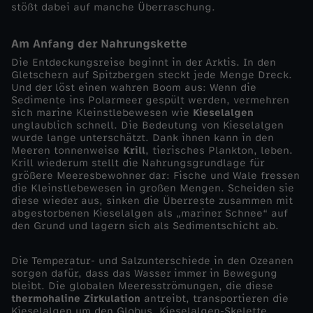
stößt dabei auf manche Überraschung.
x
Am Anfang der Nahrungskette
t
Die Entdeckungsreise beginnt in der Arktis. In den
Gletschern auf Spitzbergen steckt jede Menge Dreck.
Und der löst einen wahren Boom aus: Wenn die
r
Sedimente ins Polarmeer gespült werden, vermehren
sich marine Kleinstlebewesen wie
Kieselalgen
e
unglaublich schnell. Die Bedeutung von Kieselalgen
wurde lange unterschätzt. Dank ihnen kann in den
Meeren tonnenweise
Krill
, tierisches Plankton, leben.
m
Krill wiederum stellt die Nahrungsgrundlage für
größere Meeresbewohner dar: Fische und Wale fressen
die Kleinstlebewesen in großen Mengen. Scheiden sie
e
diese wieder aus, sinken die Überreste zusammen mit
abgestorbenen Kieselalgen als „mariner Schnee“ auf
W
den Grund und lagern sich als Sedimentschicht ab.
e
Die Temperatur- und Salzunterschiede in den Ozeanen
sorgen dafür, dass das Wasser immer in Bewegung
bleibt. Die globalen Meeresströmungen, die diese
l
thermohaline Zirkulation
antreibt, transportieren die
Kieselalgen um den Globus. Kieselalgen-Skelette