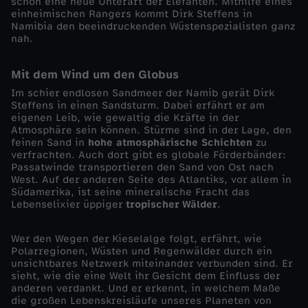
s
schon eine neue Unterart der Elefanten. Mithilfe eines
einheimischen Rangers kommt Dirk Steffens in
Namibia den beeindruckenden Wüstenspezialisten ganz
i
nah.
c
Mit dem Wind um den Globus
Im schier endlosen Sandmeer der Namib gerät Dirk
h
Steffens in einen Sandsturm. Dabei erfährt er am
eigenen Leib, wie gewaltig die Kräfte in der
Atmosphäre sein können. Stürme sind in der Lage, den
t
feinen Sand in
hohe atmosphärische Schichten
zu
verfrachten. Auch dort gibt es globale Förderbänder:
b
Passatwinde transportieren den Sand von Ost nach
West. Auf der anderen Seite des Atlantiks, vor allem in
Südamerika, ist seine mineralische Fracht das
a
Lebenselixier üppiger
tropischer Wälder
.
r
Wer den Wegen der Kieselalge folgt, erfährt, wie
Polarregionen, Wüsten und Regenwälder durch ein
unsichtbares Netzwerk miteinander verbunden sind. Er
e
sieht, wie die eine Welt ihr Gesicht dem Einfluss der
anderen verdankt. Und er erkennt, in welchem Maße
N
die großen Lebenskreisläufe unseres Planeten von