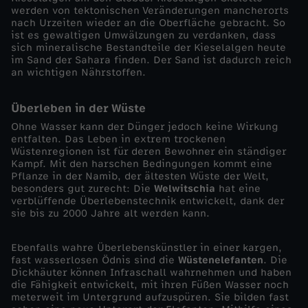
werden von tektonischen Veränderungen mancherorts
t
nach Urzeiten wieder an die Oberfläche gebracht. So
ist es gewaltigen Umwälzungen zu verdanken, dass
e
sich mineralische Bestandteile der Kieselalgen heute
im Sand der Sahara finden. Der Sand ist dadurch reich
an wichtigen Nährstoffen.
n
Überleben in der Wüste
–
Ohne Wasser kann der Dünger jedoch keine Wirkung
entfalten. Das Leben in extrem trockenen
D
Wüstenregionen ist für deren Bewohner ein ständiger
Kampf. Mit den harschen Bedingungen kommt eine
Pflanze in der Namib, der ältesten Wüste der Welt,
a
besonders gut zurecht: Die
Welwitschia
hat eine
verblüffende Überlebenstechnik entwickelt, dank der
s
sie bis zu 2000 Jahre alt werden kann.
u
Ebenfalls wahre Überlebenskünstler in einer kargen,
fast wasserlosen Ödnis sind die
Wüstenelefanten
. Die
Dickhäuter können Infraschall wahrnehmen und haben
n
die Fähigkeit entwickelt, mit ihren Füßen Wasser noch
meterweit im Untergrund aufzuspüren. Sie bilden fast