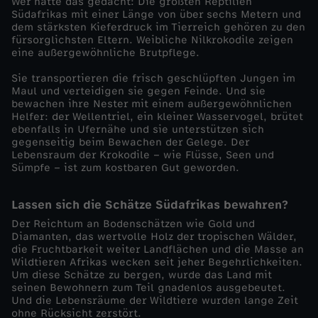
f
Wer hätte das gedacht: Die größten Reptilien
Südafrikas mit einer Länge von über sechs Metern und
dem stärksten Kieferdruck im Tierreich gehören zu den
t
fürsorglichsten Eltern. Weibliche Nilkrokodile zeigen
eine außergewöhnliche Brutpflege.
e
Sie transportieren die frisch geschlüpften Jungen im
Maul und verteidigen sie gegen Feinde. Und sie
P
bewachen ihre Nester mit einem außergewöhnlichen
Helfer: der Wellentriel, ein kleiner Wasservogel, brütet
ebenfalls in Ufernähe und sie unterstützen sich
a
gegenseitig beim Bewachen der Gelege. Der
Lebensraum der Krokodile – wie Flüsse, Seen und
Sümpfe – ist zum kostbaren Gut geworden.
r
Lassen sich die Schätze Südafrikas bewahren?
a
Der Reichtum an Bodenschätzen wie Gold und
Diamanten, das wertvolle Holz der tropischen Wälder,
d
die Fruchtbarkeit weiter Landflächen und die Masse an
Wildtieren Afrikas wecken seit jeher Begehrlichkeiten.
i
Um diese Schätze zu bergen, wurde das Land mit
seinen Bewohnern zum Teil gnadenlos ausgebeutet.
Und die Lebensräume der Wildtiere wurden lange Zeit
e
ohne Rücksicht zerstört.