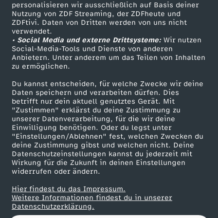
personalisieren wir ausschließlich auf Basis deiner
Nutzung von ZDF Streaming, der ZDFheute und
ZDFtivi. Daten von Dritten werden von uns nicht
Das ZDF
verwendet.
• Social Media und externe Drittsysteme:
Wir nutzen
ZDF Unternehmen
Social-Media-Tools und Dienste von anderen
Anbietern. Unter anderem um das Teilen von Inhalten
Karriere
zu ermöglichen.
Presseportal
Du kannst entscheiden, für welche Zwecke wir deine
ZDF goes Schule
Daten speichern und verarbeiten dürfen. Dies
betrifft nur dein aktuell genutztes Gerät. Mit
Werbefernsehen
"Zustimmen" erklärst du deine Zustimmung zu
unserer Datenverarbeitung, für die wir deine
Mainzelmännchen
Einwilligung benötigen. Oder du legst unter
"Einstellungen/Ablehnen" fest, welchen Zwecken du
deine Zustimmung gibst und welchen nicht. Deine
Datenschutzeinstellungen kannst du jederzeit mit
Wirkung für die Zukunft in deinen Einstellungen
widerrufen oder ändern.
Hier findest du das Impressum.
Partner
Weitere Informationen findest du in unserer
Datenschutzerklärung.