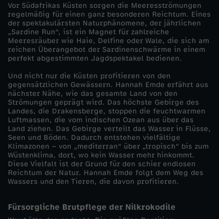
Vor Südafrikas Küsten sorgen die Meeresströmungen
d
regelmäßig für einen ganz besonderen Reichtum. Eines
der spektakulärsten Naturphänomene, der jährlichen
„Sardine Run“, ist ein Magnet für zahlreiche
a
Meeresräuber wie Haie, Delfine oder Wale, die sich am
reichen Überangebot der Sardinenschwärme in einem
s
perfekt abgestimmten Jagdspektakel bedienen.
Und nicht nur die Küsten profitieren von den
u
gegensätzlichen Gewässern. Hannah Emde erfährt aus
nächster Nähe, wie das gesamte Land von den
Strömungen geprägt wird. Das höchste Gebirge des
m
Landes, die Drakensberge, stoppen die feuchtwarmen
Luftmassen, die vom indischen Ozean aus über das
k
Land ziehen. Das Gebirge verteilt das Wasser in Flüsse,
Seen und Böden. Dadurch entstehen vielfältige
Klimazonen – von „mediterran“ über „tropisch“ bis zum
ä
Wüstenklima, dort, wo kein Wasser mehr hinkommt.
Diese Vielfalt ist der Grund für den schier endlosen
Reichtum der Natur. Hannah Emde folgt dem Weg des
m
Wassers und den Tieren, die davon profitieren.
p
Fürsorgliche Brutpflege der Nilkrokodile