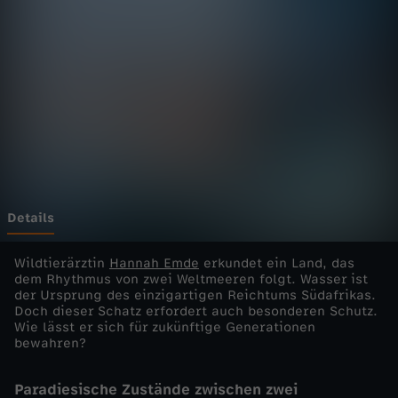
t
i
o
n
E
r
Details
d
Wildtierärztin
Hannah Emde
erkundet ein Land, das
dem Rhythmus von zwei Weltmeeren folgt. Wasser ist
der Ursprung des einzigartigen Reichtums Südafrikas.
e
Doch dieser Schatz erfordert auch besonderen Schutz.
Wie lässt er sich für zukünftige Generationen
-
bewahren?
S
Paradiesische Zustände zwischen zwei