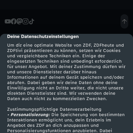
Deine Datenschutzeinstellungen
cmp-dialog-description
Um dir eine optimale Website von ZDF, ZDFheute und
ZDFtivi präsentieren zu können, setzen wir Cookies
und vergleichbare Techniken ein. Einige der
eingesetzten Techniken sind unbedingt erforderlich
für unser Angebot. Mit deiner Zustimmung dürfen wir
Mehr ZDF
Service
und unsere Dienstleister darüber hinaus
Informationen auf deinem Gerät speichern und/oder
ZDF-Apps
ZDFmitreden
abrufen. Dabei geben wir deine Daten ohne deine
Einwilligung nicht an Dritte weiter, die nicht unsere
Smart TV
Kontakt zum ZDF
direkten Dienstleister sind. Wir verwenden deine
Daten auch nicht zu kommerziellen Zwecken.
ZDFtext
Tickets
Zustimmungspflichtige Datenverarbeitung
Livestreams
Zuschauerservice
• Personalisierung:
Die Speicherung von bestimmten
Sendungen A-Z
Hilfe
Interaktionen ermöglicht uns, dein Erlebnis im
Angebot des ZDF an dich anzupassen und
TV-Programm
Personalisierungsfunktionen anzubieten. Dabei