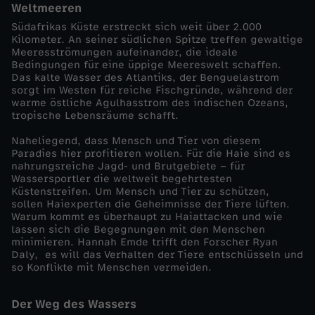
Weltmeeren
ü
Südafrikas Küste erstreckt sich weit über 2.000
Kilometer. An seiner südlichen Spitze treffen gewaltige
Meeresströmungen aufeinander, die ideale
d
Bedingungen für eine üppige Meereswelt schaffen.
Das kalte Wasser des Atlantiks, der Benguelastrom
sorgt im Westen für reiche Fischgründe, während der
a
warme östliche Agulhasstrom des indischen Ozeans,
tropische Lebensräume schafft.
f
Naheliegend, dass Mensch und Tier von diesem
Paradies hier profitieren wollen. Für die Haie sind es
r
nahrungsreiche Jagd- und Brutgebiete – für
Wassersportler die weltweit begehrtesten
Küstenstreifen. Um Mensch und Tier zu schützen,
i
sollen Haiexperten die Geheimnisse der Tiere lüften.
Warum kommt es überhaupt zu Haiattacken und wie
k
lassen sich die Begegnungen mit den Menschen
minimieren. Hannah Emde trifft den Forscher Ryan
Daly, es will das Verhalten der Tiere entschlüsseln und
a
so Konflikte mit Menschen vermeiden.
-
Der Weg des Wassers