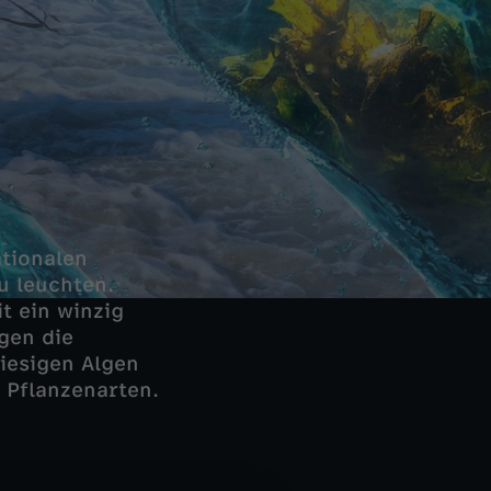
ationalen
u leuchten.
t ein winzig
gen die
riesigen Algen
 Pflanzenarten.