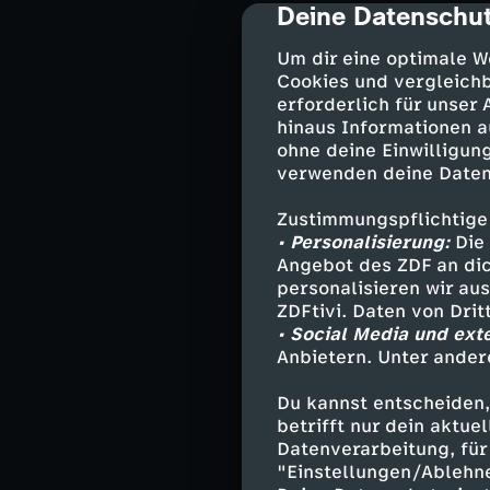
Deine Datenschut
cmp-dialog-des
Wenn im Sommer
einen wahren Gi
Um dir eine optimale W
Cookies und vergleichb
zehn Metern sin
erforderlich für unser
Welt. Es sind f
hinaus Informationen a
Fische, Schneck
ohne deine Einwilligung
verwenden deine Daten
Zustimmungspflichtige
Doch die Beding
• Personalisierung:
Die 
steigende Wasse
Angebot des ZDF an dic
Wasser bevorzug
personalisieren wir au
zu verstehen, w
ZDFtivi. Daten von Dri
verändert nicht
• Social Media und ext
sogar winzige Ei
Anbietern. Unter ander
Du kannst entscheiden,
betrifft nur dein aktu
Strumfluten b
Datenverarbeitung, für 
"Einstellungen/Ablehn
Dass die Nords