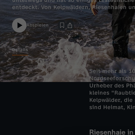
unterwegs und hat so einiges Erstaunlich
entdeckt. Von Kelpwäldern, Riesenhaien un
Abspielen
Details
Seit mehr als 1
Nordseeforschu
Urheber des Phä
kleines "Raubti
Kelpwälder, die
sind Heimat, Ki
Riesenhaie in