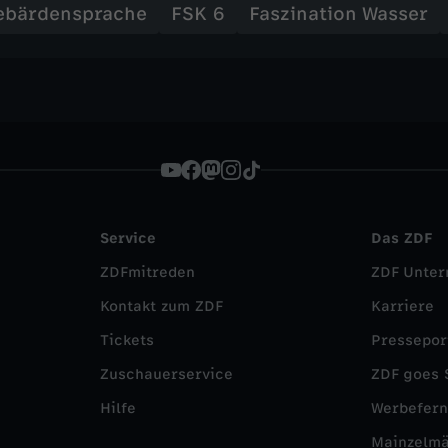
ebärdensprache
FSK 6
Faszination Wasser
Service
Das ZDF
ZDFmitreden
ZDF Unte
Kontakt zum ZDF
Karriere
Tickets
Pressepor
Zuschauerservice
ZDF goes 
Hilfe
Werbefer
Mainzelm