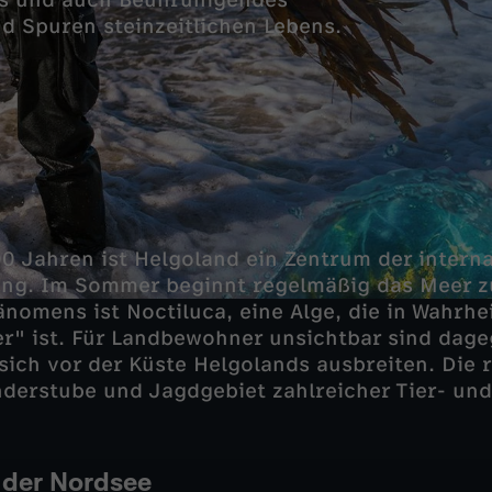
es und auch Beunruhigendes
d Spuren steinzeitlichen Lebens.
00 Jahren ist Helgoland ein Zentrum der intern
ng. Im Sommer beginnt regelmäßig das Meer z
nomens ist Noctiluca, eine Alge, die in Wahrhei
er" ist. Für Landbewohner unsichtbar sind dage
 sich vor der Küste Helgolands ausbreiten. Die 
nderstube und Jagdgebiet zahlreicher Tier- und
 der Nordsee