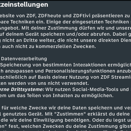
zeinstellungen
cription
 die Sonne hoch am Himmel steht, zieht es re
ganten der Meere in die Nordsee. Mit einer Gr
ebsite von ZDF, ZDFheute und ZDFtivi präsentieren zu
are Techniken ein. Einige der eingesetzten Techniken
d Riesenhaie nach dem Walhai die zweitgrößten
 Angebot. Mit deiner Zustimmung dürfen wir und unser
reundliche Riesen, die mit weit aufgerissenem M
uf deinem Gerät speichern und/oder abrufen. Dabei 
en und Krebse aus dem Wasser filtern.
 nicht an Dritte weiter, die nicht unsere direkten Dien
 auch nicht zu kommerziellen Zwecken.
 Datenverarbeitung
ungen in der Nordsee ändern sich. Und es sind 
Speicherung von bestimmten Interaktionen ermöglicht
rtemperaturen, die beispielsweise dem Kabeljau
h anzupassen und Personalisierungsfunktionen anzub
t, zu schaffen machen. Die Wissenschaft begin
sschließlich auf Basis deiner Nutzung von ZDF Stream
ie tiefgreifend Unterwasserlärm das Ökosystem 
tten werden von uns nicht verwendet.
 nur das Verhalten von Meeressäugern, sondern
erne Drittsysteme:
Wir nutzen Social-Media-Tools und
nzeller.
em um das Teilen von Inhalten zu ermöglichen.
 für welche Zwecke wir deine Daten speichern und ver
ell genutztes Gerät. Mit "Zustimmen" erklärst du dein
is heute gefährlich
die wir deine Einwilligung benötigen. Oder du legst u
en" fest, welchen Zwecken du deine Zustimmung gibst
ee auch gefährlich werden kann, erfuhren Men