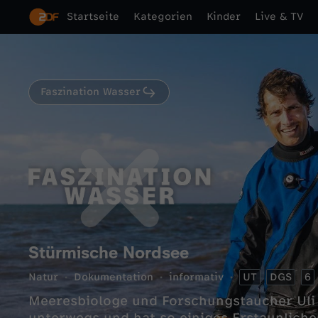
Startseite
Kategorien
Kinder
Live & TV
Faszination Wasser
Stürmische Nordsee
Natur
Dokumentation
informativ
UT
DGS
6
Meeresbiologe und Forschungstaucher Uli 