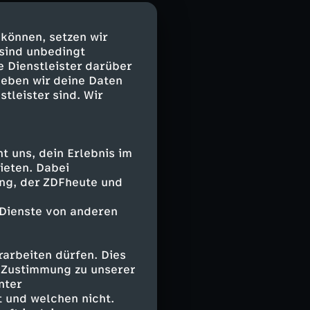
gelmäßig auch
öße von bis zu
 können, setzen wir
 sind unbedingt
 Fische der
e Dienstleister darüber
aul kleine
geben wir deine Daten
stleister sind. Wir
nicht allein
 uns, dein Erlebnis im
, der kaltes
ieten. Dabei
nt gerade erst
ing, der ZDFheute und
stört. Er
 beeinflusst
 Dienste von anderen
arbeiten dürfen. Dies
e Zustimmung zu unserer
nter
 und welchen nicht.
schen schon vor