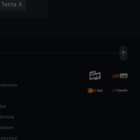
Terra X
rnehmen
tal
Schule
nsehen
ännchen