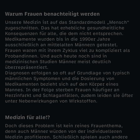
-
Warum Frauen benachteiligt werden
Unsere Medizin ist auf das Standardmodell „Mensch“
.
zugeschnitten. Das hat erhebliche gesundheitliche
Konsequenzen für alle, die dem nicht entsprechen.
Medikamente wurden bis in die 1990er Jahre
.
ausschließlich an mittelalten Männern getestet.
Frauen waren mit ihrem Zyklus viel zu kompliziert als
.
Probandinnen. Und auch heute noch sind in
medizinischen Studien Männer meist deutlich
überrepräsentiert.
u
Diagnosen erfolgen so oft auf Grundlage von typisch
männlichen Symptomen und die Dosierung von
Medikamenten bezieht sich auf den Körper eines
n
Mannes. In der Folge sterben Frauen häufiger an
Herzinfarkt und Schlaganfällen, zudem leiden sie öfter
d
unter Nebenwirkungen von Wirkstoffen.
d
Medizin für alle!?
Doch dieses Problem ist kein reines Frauenthema,
i
denn auch Männer würden von der individuelleren
Medizin profitieren. Schließlich spielen auch andere