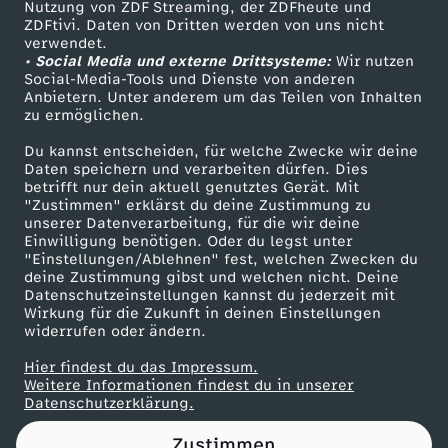
Nutzung von ZDF Streaming, der ZDFheute und
ZDFtivi. Daten von Dritten werden von uns nicht
Das ZDF
verwendet.
• Social Media und externe Drittsysteme:
Wir nutzen
ZDF Unternehmen
Social-Media-Tools und Dienste von anderen
Anbietern. Unter anderem um das Teilen von Inhalten
Karriere
zu ermöglichen.
Presseportal
Du kannst entscheiden, für welche Zwecke wir deine
ZDF goes Schule
Daten speichern und verarbeiten dürfen. Dies
betrifft nur dein aktuell genutztes Gerät. Mit
Werbefernsehen
"Zustimmen" erklärst du deine Zustimmung zu
unserer Datenverarbeitung, für die wir deine
Mainzelmännchen
Einwilligung benötigen. Oder du legst unter
"Einstellungen/Ablehnen" fest, welchen Zwecken du
deine Zustimmung gibst und welchen nicht. Deine
Datenschutzeinstellungen kannst du jederzeit mit
Wirkung für die Zukunft in deinen Einstellungen
widerrufen oder ändern.
Hier findest du das Impressum.
Partner
Weitere Informationen findest du in unserer
Datenschutzerklärung.
Zustimmen