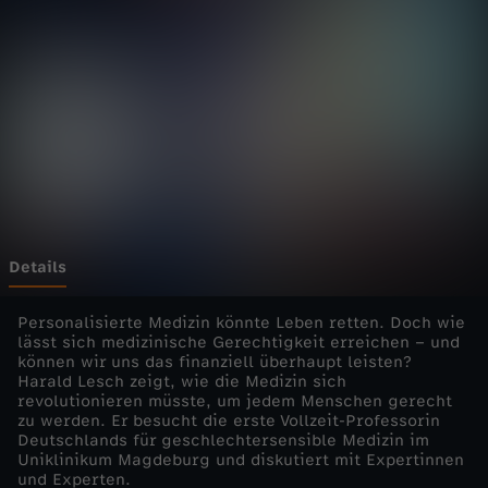
a
r
a
l
d
L
Details
e
Personalisierte Medizin könnte Leben retten. Doch wie
lässt sich medizinische Gerechtigkeit erreichen – und
können wir uns das finanziell überhaupt leisten?
s
Harald Lesch zeigt, wie die Medizin sich
revolutionieren müsste, um jedem Menschen gerecht
c
zu werden. Er besucht die erste Vollzeit-Professorin
Deutschlands für geschlechtersensible Medizin im
Uniklinikum Magdeburg und diskutiert mit Expertinnen
h
und Experten.