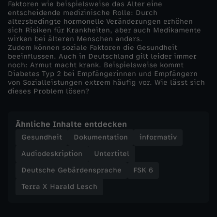
Faktoren wie beispielsweise das Alter eine
e
entscheidende medizinische Rolle: Durch
altersbedingte hormonelle Veränderungen erhöhen
sich Risiken für Krankheiten, aber auch Medikamente
M
wirken bei älteren Menschen anders.
Zudem können soziale Faktoren die Gesundheit
e
beeinflussen. Auch in Deutschland gilt leider immer
noch: Armut macht krank. Beispielsweise kommt
Diabetes Typ 2 bei Empfängerinnen und Empfängern
d
von Sozialleistungen extrem häufig vor. Wie lässt sich
dieses Problem lösen?
i
Ähnliche Inhalte entdecken
z
Gesundheit
Dokumentation
informativ
i
Audiodeskription
Untertitel
Deutsche Gebärdensprache
FSK 6
n
Terra X Harald Lesch
n