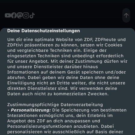
a
c
h
Deine Datenschutzeinstellungen
cmp-dialog-description
Um dir eine optimale Website von ZDF, ZDFheute und
M
ZDFtivi präsentieren zu können, setzen wir Cookies
und vergleichbare Techniken ein. Einige der
eingesetzten Techniken sind unbedingt erforderlich
a
für unser Angebot. Mit deiner Zustimmung dürfen wir
Mehr ZDF
Service
und unsere Dienstleister darüber hinaus
Informationen auf deinem Gerät speichern und/oder
ß
ZDF-Apps
ZDFmitreden
abrufen. Dabei geben wir deine Daten ohne deine
Einwilligung nicht an Dritte weiter, die nicht unsere
Smart TV
Kontakt zum ZDF
direkten Dienstleister sind. Wir verwenden deine
Daten auch nicht zu kommerziellen Zwecken.
ZDFtext
Tickets
Zustimmungspflichtige Datenverarbeitung
Livestreams
Zuschauerservice
• Personalisierung:
Die Speicherung von bestimmten
Sendungen A-Z
Hilfe
Interaktionen ermöglicht uns, dein Erlebnis im
Angebot des ZDF an dich anzupassen und
TV-Programm
Personalisierungsfunktionen anzubieten. Dabei
personalisieren wir ausschließlich auf Basis deiner