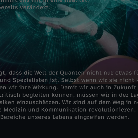
immt uns mit in eine Realität,
bereits verändert.
gt, dass die Welt der Quanten nicht nur etwas f
und Spezialisten ist. Selbst wenn wir sie nicht
en wir ihre Wirkung. Damit wir auch in Zukunft
ritisch begleiten können, müssen wir in der La
iken einzuschätzen. Wir sind auf dem Weg in 
ie Medizin und Kommunikation revolutionieren,
e Bereiche unseres Lebens eingreifen werden.