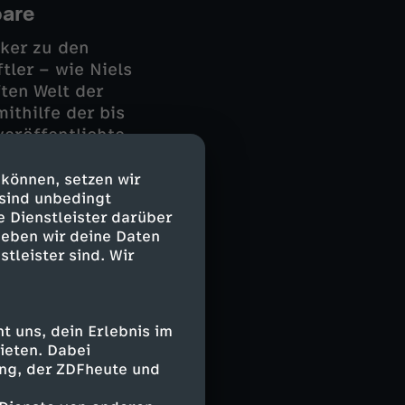
bare
ker zu den
tler – wie Niels
ften Welt der
ithilfe der bis
veröffentlichte
 Er zeigte, dass
alten sie sich
 können, setzen wir
 sind unbedingt
tand der
e Dienstleister darüber
geben wir deine Daten
stleister sind. Wir
r mittels rein
 Allerkleinsten
Mikrochips und
 uns, dein Erlebnis im
ieten. Dabei
ing, der ZDFheute und