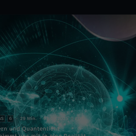
GS
6
29 Min.
01.09.2025
ZDF
rn und Quantenlicht