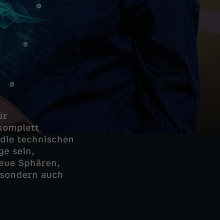
ür
 komplett
 die technischen
ge sein,
neue Sphären,
 sondern auch