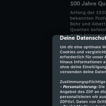
100 Jahre Qua
Anfang der 1920
bekannten Profe
Bohr und Albert 
Quanten befasst
dahin bekannten
Deine Datenschut
cmp-dialog-des
der junge Werne
Objekte der ato
Um dir eine optimale W
Cookies und vergleichb
als Teilchen, m
erforderlich für unser
"Unschärfe", in
hinaus Informationen a
ohne deine Einwilligung
Das sprengt uns
verwenden deine Daten
abstrakter Math
erklären. Dank 
Zustimmungspflichtige
auch Smartphon
• Personalisierung:
Die 
Angebot des ZDF an dic
personalisieren wir au
ZDFtivi. Daten von Dri
Quantenphysi