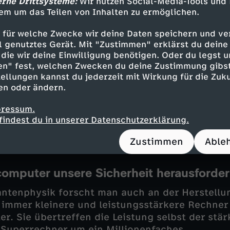
erne Drittsysteme:
Wir nutzen Social-Media-Tools und
em um das Teilen von Inhalten zu ermöglichen.
nstitut für Quantenoptik in Garching trifft Ha
r Ferenc Krausz
. 2023 wurde er mit dem Preis 
 für welche Zwecke wir deine Daten speichern und ver
Er und sein Team nutzen eine spezielle Laserte
ell genutztes Gerät. Mit "Zustimmen" erklärst du dein
die wir deine Einwilligung benötigen. Oder du legst u
tanalysen zu entwickeln, die Krankheiten mögl
en" fest, welchen Zwecken du deine Zustimmung gibst
.
ellungen kannst du jederzeit mit Wirkung für die Zuku
en oder ändern.
öglichst die komplette molekulare Zusammenset
sen zu können. So will man viel früher und viel
pressum.
ankhafte Veränderungen finden. Wie weit ist d
findest du in unserer Datenschutzerklärung.
s hat die seltsame Welt der Quanten damit zu t
Zustimmen
Able
omputer unsere Sicherheit herausforde
antenphysik forscht man auch an der Herstellu
e immer kleinere und leistungsstärkere Rechner
. Sie übertreffen die Leistung selbst der stär
Superrechner um ein Millionenfaches.