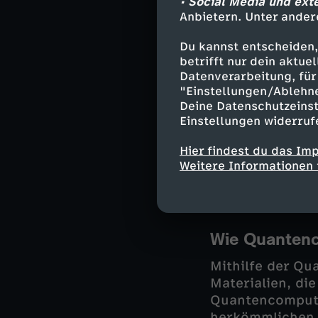
• Social Media und ext
Anbietern. Unter ander
Am Max-Planck-I
Nobelpreisträge
Du kannst entscheiden,
ausgezeichnet. 
betrifft nur dein aktu
Datenverarbeitung, für 
hochpräzise Blu
"Einstellungen/Ablehn
erkennen sollen
Deine Datenschutzeinst
Einstellungen widerruf
Das Ziel ist, m
Blutprobe erfas
Hier findest du das Im
Hinweise auf kr
Weitere Informationen 
bereits? Und wa
Wie Quantenc
Mithilfe der Qu
Materialien, di
Quantencomputer
herkömmlichen 