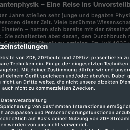
ntenphysik – Eine Reise ins Unvorstell
er Jahre stießen sehr junge und begabte Physi
ssoren dieser Zeit. Viele berühmte Wissenschaf
Einstein – hatten sich bereits mit der rätselha
. Sie scheiterten aber daran, den Durchbruch m
 Gesetze der Physik zu erzielen. Im Juli 1925 
zeinstellungen
cription
r Heisenberg schließlich seine Quantentheorie.
maren Welt eine "Doppelnatur" haben: Mal verh
ebsite von ZDF, ZDFheute und ZDFtivi präsentieren zu
are Techniken ein. Einige der eingesetzten Techniken
al wie eine Welle. Dazwischen gibt es einen Zus
 Angebot. Mit deiner Zustimmung dürfen wir und unser
 dem sie beides sein können – es sind Quanten.
uf deinem Gerät speichern und/oder abrufen. Dabei 
 nicht an Dritte weiter, die nicht unsere direkten Dien
ere Alltagserfahrung und Vorstellungskraft. Nu
 auch nicht zu kommerziellen Zwecken.
ematik lassen sich die seltsamen Phänomene im
dieses Wissens konnte man Lasertechnologie, 
 Datenverarbeitung
es entwickeln.
Speicherung von bestimmten Interaktionen ermöglicht
h anzupassen und Personalisierungsfunktionen anzub
sschließlich auf Basis deiner Nutzung von ZDF Stream
tten werden von uns nicht verwendet.
k in der Medizin