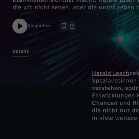
Krankheiten sichtbar macht. Harald Lesch n
die wir nicht sehen, aber die unser Leben 
Abspielen
Details
Harald Lesch
zei
Spezialistinnen 
verstehen, spür
Entwicklungen k
Chancen und Ris
die nicht nur d
in viele weiter