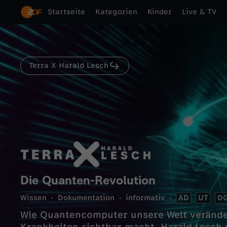
Startseite
Kategorien
Kinder
Live & TV
Terra X Harald Lesch
Die Quanten-Revolution
Wissen
Dokumentation
informativ
AD
UT
D
Wie Quantencomputer unsere Welt verände