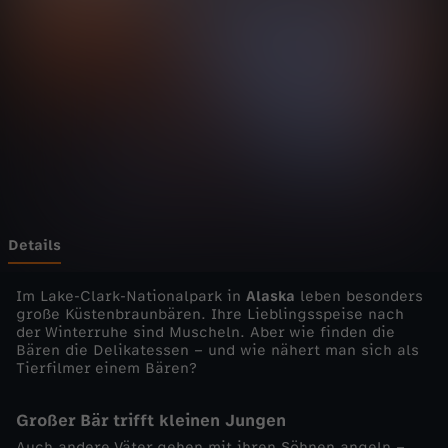
s
w
i
l
d
e
Details
W
Im Lake-Clark-Nationalpark in
Alaska
leben besonders
große Küstenbraunbären. Ihre Lieblingsspeise nach
der Winterruhe sind Muscheln. Aber wie finden die
e
Bären die Delikatessen – und wie nähert man sich als
Tierfilmer einem Bären?
l
Großer Bär trifft kleinen Jungen
t
Auch andere Väter gehen mit ihren Söhnen angeln –