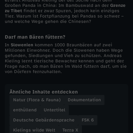
erfährt Andreas Kieling bei der Suche nach dem
m
Großen Panda in China: Im Bambuswald an der
Grenze
zu Tibet
findet er zwar Spuren, jedoch kein einziges
Tier. Warum ist Fortpflanzung bei Pandas so schwer –
a
und welche Wege gehen die Chinesen?
n
Darf man Bären füttern?
In
Slowenien
kommen 1000 Braunbären auf zwei
n
Millionen Einwohner. Doch die Slowenen haben Wege
gefunden, Siedlungen und Vieh zu schützen. Andreas
Kieling lernt tierische Bewacher kennen und geht der
Frage nach, ob man Bären im Wald füttern darf, um sie
von Dörfern fernzuhalten.
Ähnliche Inhalte entdecken
Natur (Flora & Fauna)
Dokumentation
enthüllend
Untertitel
Deutsche Gebärdensprache
FSK 6
Kielings wilde Welt
Terra X