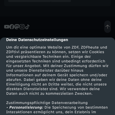
Deine Datenschutzeinstellungen
cmp-dialog-description
Um dir eine optimale Website von ZDF, ZDFheute und
ZDFtivi präsentieren zu können, setzen wir Cookies
und vergleichbare Techniken ein. Einige der
eingesetzten Techniken sind unbedingt erforderlich
für unser Angebot. Mit deiner Zustimmung dürfen wir
Mehr ZDF
Service
und unsere Dienstleister darüber hinaus
Informationen auf deinem Gerät speichern und/oder
ZDF-Apps
ZDFmitreden
abrufen. Dabei geben wir deine Daten ohne deine
Einwilligung nicht an Dritte weiter, die nicht unsere
Smart TV
Kontakt zum ZDF
direkten Dienstleister sind. Wir verwenden deine
Daten auch nicht zu kommerziellen Zwecken.
ZDFtext
Tickets
Zustimmungspflichtige Datenverarbeitung
Livestreams
Zuschauerservice
• Personalisierung:
Die Speicherung von bestimmten
Sendungen A-Z
Hilfe
Interaktionen ermöglicht uns, dein Erlebnis im