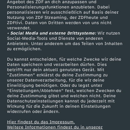
Angebot des ZDF an dich anzupassen und
TV-Programm
Personalisierungsfunktionen anzubieten. Dabei
personalisieren wir ausschließlich auf Basis deiner
Nutzung von ZDF Streaming, der ZDFheute und
ZDFtivi. Daten von Dritten werden von uns nicht
Das ZDF
verwendet.
• Social Media und externe Drittsysteme:
Wir nutzen
ZDF Unternehmen
Social-Media-Tools und Dienste von anderen
Anbietern. Unter anderem um das Teilen von Inhalten
Karriere
zu ermöglichen.
Presseportal
Du kannst entscheiden, für welche Zwecke wir deine
ZDF goes Schule
Daten speichern und verarbeiten dürfen. Dies
betrifft nur dein aktuell genutztes Gerät. Mit
Werbefernsehen
"Zustimmen" erklärst du deine Zustimmung zu
unserer Datenverarbeitung, für die wir deine
Mainzelmännchen
Einwilligung benötigen. Oder du legst unter
"Einstellungen/Ablehnen" fest, welchen Zwecken du
deine Zustimmung gibst und welchen nicht. Deine
Datenschutzeinstellungen kannst du jederzeit mit
Wirkung für die Zukunft in deinen Einstellungen
widerrufen oder ändern.
Hier findest du das Impressum.
Partner
Weitere Informationen findest du in unserer