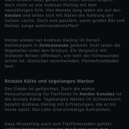
doch nicht so wie Andreas Kieling mit dem
-
neunjährigen Erik. Vier Monate lang leben sie auf den
Aleuten
und teilen sich mit Bären die Nahrung der
Saison: Lachs. Doch was passiert, wenn großer Bär und
D
kleiner Junge aufeinandertreffen?
e
Immer wieder hat Andreas Kieling im Denali-
Nationalpark in
Zentralalaska
gedreht. Dort leben die
Vegetarier unter den Grizzlys. Ein Vergleich mit
r
früheren Reisen offenbart, wie weit der Klimawandel
schon ist: Gletscher verschwinden, Permafrostboden
B
taut.
ä
Brutale Kälte und tagelanges Warten
Der Eisbär ist gefürchtet. Doch die wahre
r
Herausforderung für Tierfilmer im
Norden Kanadas
ist
die brutale Kälte. Tagelanges Warten im Schneesturm
bezahlt Andreas Kieling mit Erfrierungen, die er bis
e
heute spürt. Der Lohn sind einmalige Aufnahmen.
n
Dass Misserfolg auch zum Tierfilmerleben gehört,