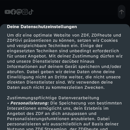
a
u
Deine Datenschutzeinstellungen
cmp-dialog-description
Um dir eine optimale Website von ZDF, ZDFheute und
c
ZDFtivi präsentieren zu können, setzen wir Cookies
und vergleichbare Techniken ein. Einige der
eingesetzten Techniken sind unbedingt erforderlich
h
für unser Angebot. Mit deiner Zustimmung dürfen wir
Mehr ZDF
Service
und unsere Dienstleister darüber hinaus
e
Informationen auf deinem Gerät speichern und/oder
ZDF-Apps
ZDFmitreden
abrufen. Dabei geben wir deine Daten ohne deine
Einwilligung nicht an Dritte weiter, die nicht unsere
n
Smart TV
Kontakt zum ZDF
direkten Dienstleister sind. Wir verwenden deine
Daten auch nicht zu kommerziellen Zwecken.
ZDFtext
Tickets
w
Zustimmungspflichtige Datenverarbeitung
Livestreams
Zuschauerservice
• Personalisierung:
Die Speicherung von bestimmten
i
Sendungen A-Z
Hilfe
Interaktionen ermöglicht uns, dein Erlebnis im
Angebot des ZDF an dich anzupassen und
TV-Programm
Personalisierungsfunktionen anzubieten. Dabei
r
personalisieren wir ausschließlich auf Basis deiner
Nutzung von ZDF Streaming, der ZDFheute und