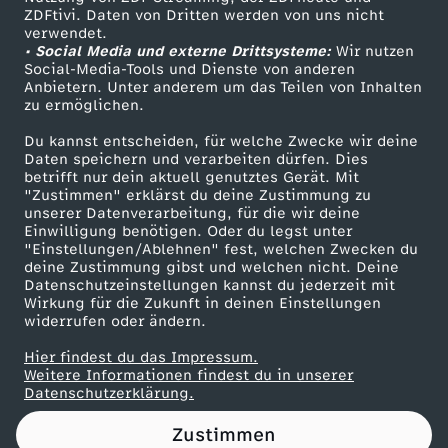
ZDFtivi. Daten von Dritten werden von uns nicht
d
Das ZDF
verwendet.
• Social Media und externe Drittsysteme:
Wir nutzen
ZDF Unternehmen
e
Social-Media-Tools und Dienste von anderen
Anbietern. Unter anderem um das Teilen von Inhalten
Karriere
zu ermöglichen.
n
Presseportal
Du kannst entscheiden, für welche Zwecke wir deine
ZDF goes Schule
Daten speichern und verarbeiten dürfen. Dies
M
betrifft nur dein aktuell genutztes Gerät. Mit
Werbefernsehen
"Zustimmen" erklärst du deine Zustimmung zu
o
unserer Datenverarbeitung, für die wir deine
Mainzelmännchen
Einwilligung benötigen. Oder du legst unter
"Einstellungen/Ablehnen" fest, welchen Zwecken du
n
deine Zustimmung gibst und welchen nicht. Deine
Datenschutzeinstellungen kannst du jederzeit mit
Wirkung für die Zukunft in deinen Einstellungen
d
widerrufen oder ändern.
?
Hier findest du das Impressum.
Partner
Weitere Informationen findest du in unserer
Datenschutzerklärung.
Zustimmen