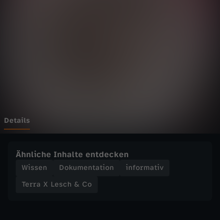
e
Wechseln zu: ZDFheute
s
c
h
&
C
Details
o
Ähnliche Inhalte entdecken
-
Wissen
Dokumentation
informativ
Terra X Lesch & Co
B
r