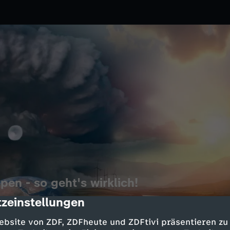
pen - so geht's wirklich!
zeinstellungen
cription
5
ZDF
rksam zu schützen? Prof. Harald
ebsite von ZDF, ZDFheute und ZDFtivi präsentieren zu