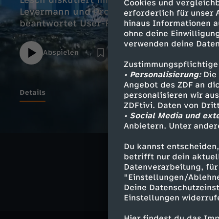
Lesch diskutiert im Lesch & Co YouTube-Li
Cookies und vergleichb
Levermann und Prof. Christian Holler ko
erforderlich für unser
beantwortet User-Fragen.
hinaus Informationen a
ohne deine Einwilligung
verwenden deine Daten
Abspielen
Zustimmungspflichtige
• Personalisierung:
Die 
Angebot des ZDF an dic
Details
personalisieren wir au
ZDFtivi. Daten von Dri
• Social Media und ext
Anbietern. Unter ander
Ähnliche 
Du kannst entscheiden,
betrifft nur dein aktu
Umwelt
Ta
Datenverarbeitung, für 
"Einstellungen/Ablehn
Deine Datenschutzeinst
Einstellungen widerruf
Hier findest du das Im