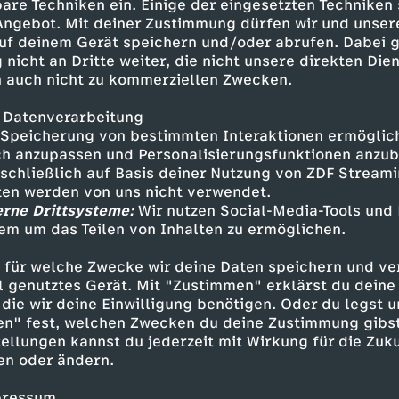
ve mit den Experten Prof. Anders
are Techniken ein. Einige der eingesetzten Techniken
nkrete Maßnahmen und
 Angebot. Mit deiner Zustimmung dürfen wir und unser
uf deinem Gerät speichern und/oder abrufen. Dabei 
 nicht an Dritte weiter, die nicht unsere direkten Dien
 auch nicht zu kommerziellen Zwecken.
 Datenverarbeitung
Speicherung von bestimmten Interaktionen ermöglicht
h anzupassen und Personalisierungsfunktionen anzub
sschließlich auf Basis deiner Nutzung von ZDF Stream
tten werden von uns nicht verwendet.
erne Drittsysteme:
Wir nutzen Social-Media-Tools und
em um das Teilen von Inhalten zu ermöglichen.
Inhalte entdecken
 für welche Zwecke wir deine Daten speichern und ver
ell genutztes Gerät. Mit "Zustimmen" erklärst du dein
lk
hintergründig
Terra X Lesch & Co
die wir deine Einwilligung benötigen. Oder du legst u
en" fest, welchen Zwecken du deine Zustimmung gibst
ellungen kannst du jederzeit mit Wirkung für die Zuku
en oder ändern.
pressum.