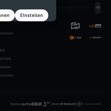
hnen
Einstellen
rnehmen
tal
Schule
nsehen
ännchen
Partner