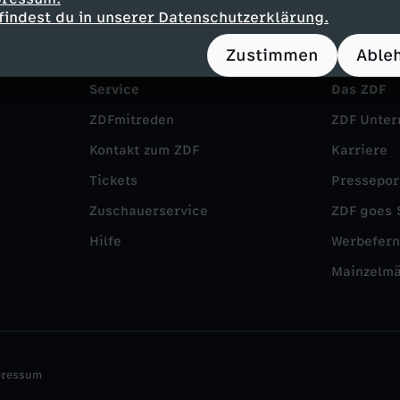
findest du in unserer Datenschutzerklärung.
Zustimmen
Able
Service
Das ZDF
ZDFmitreden
ZDF Unte
Kontakt zum ZDF
Karriere
Tickets
Pressepor
Zuschauerservice
ZDF goes 
Hilfe
Werbefer
Mainzelm
pressum