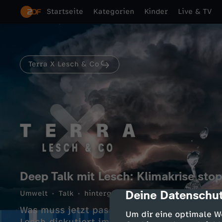
Startseite
Kategorien
Kinder
Live & TV
Terra X Lesch & Co
Deep Talk mit Lesch: Klimakrise stop
Deine Datenschut
Umwelt
Talk
hintergründig
cmp-dialog-des
78 Min.
06.08.202
Was muss jetzt passieren, um das Klima wi
Um dir eine optimale W