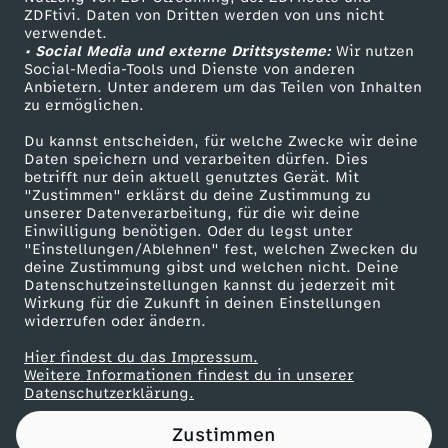
ZDFtivi. Daten von Dritten werden von uns nicht
i
Das ZDF
verwendet.
• Social Media und externe Drittsysteme:
Wir nutzen
ZDF Unternehmen
e
Social-Media-Tools und Dienste von anderen
Anbietern. Unter anderem um das Teilen von Inhalten
Karriere
zu ermöglichen.
:
Presseportal
Du kannst entscheiden, für welche Zwecke wir deine
ZDF goes Schule
Daten speichern und verarbeiten dürfen. Dies
K
betrifft nur dein aktuell genutztes Gerät. Mit
Werbefernsehen
"Zustimmen" erklärst du deine Zustimmung zu
e
unserer Datenverarbeitung, für die wir deine
Mainzelmännchen
Einwilligung benötigen. Oder du legst unter
"Einstellungen/Ablehnen" fest, welchen Zwecken du
i
deine Zustimmung gibst und welchen nicht. Deine
Datenschutzeinstellungen kannst du jederzeit mit
Wirkung für die Zukunft in deinen Einstellungen
n
widerrufen oder ändern.
e
Hier findest du das Impressum.
Partner
Weitere Informationen findest du in unserer
Datenschutzerklärung.
S
Zustimmen