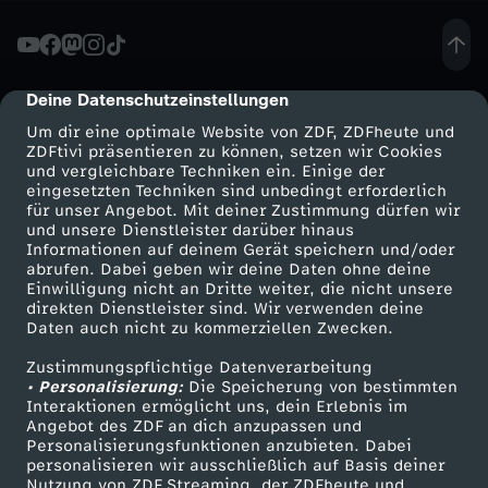
n
k
Deine Datenschutzeinstellungen
cmp-dialog-description
Um dir eine optimale Website von ZDF, ZDFheute und
l
ZDFtivi präsentieren zu können, setzen wir Cookies
und vergleichbare Techniken ein. Einige der
eingesetzten Techniken sind unbedingt erforderlich
e
für unser Angebot. Mit deiner Zustimmung dürfen wir
Mehr ZDF
Service
und unsere Dienstleister darüber hinaus
M
Informationen auf deinem Gerät speichern und/oder
ZDF-Apps
ZDFmitreden
abrufen. Dabei geben wir deine Daten ohne deine
Einwilligung nicht an Dritte weiter, die nicht unsere
a
Smart TV
Kontakt zum ZDF
direkten Dienstleister sind. Wir verwenden deine
Daten auch nicht zu kommerziellen Zwecken.
ZDFtext
Tickets
t
Zustimmungspflichtige Datenverarbeitung
Livestreams
Zuschauerservice
• Personalisierung:
Die Speicherung von bestimmten
e
Sendungen A-Z
Hilfe
Interaktionen ermöglicht uns, dein Erlebnis im
Angebot des ZDF an dich anzupassen und
TV-Programm
Personalisierungsfunktionen anzubieten. Dabei
r
personalisieren wir ausschließlich auf Basis deiner
Nutzung von ZDF Streaming, der ZDFheute und