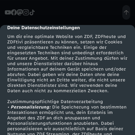
t
z
Deine Datenschutzeinstellungen
cmp-dialog-description
Um dir eine optimale Website von ZDF, ZDFheute und
e
ZDFtivi präsentieren zu können, setzen wir Cookies
und vergleichbare Techniken ein. Einige der
eingesetzten Techniken sind unbedingt erforderlich
t
für unser Angebot. Mit deiner Zustimmung dürfen wir
Mehr ZDF
Service
und unsere Dienstleister darüber hinaus
o
Informationen auf deinem Gerät speichern und/oder
ZDF-Apps
ZDFmitreden
abrufen. Dabei geben wir deine Daten ohne deine
Einwilligung nicht an Dritte weiter, die nicht unsere
d
Smart TV
Kontakt zum ZDF
direkten Dienstleister sind. Wir verwenden deine
Daten auch nicht zu kommerziellen Zwecken.
ZDFtext
Tickets
t
Zustimmungspflichtige Datenverarbeitung
Livestreams
Zuschauerservice
• Personalisierung:
Die Speicherung von bestimmten
r
Sendungen A-Z
Hilfe
Interaktionen ermöglicht uns, dein Erlebnis im
Angebot des ZDF an dich anzupassen und
TV-Programm
Personalisierungsfunktionen anzubieten. Dabei
o
personalisieren wir ausschließlich auf Basis deiner
Nutzung von ZDF Streaming, der ZDFheute und