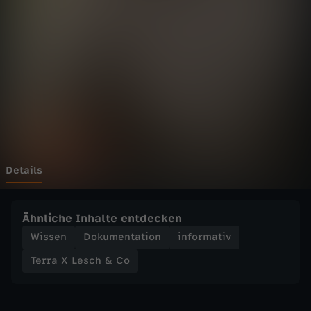
e
s
c
h
&
C
Details
o
Ähnliche Inhalte entdecken
-
Wissen
Dokumentation
informativ
Terra X Lesch & Co
H
i