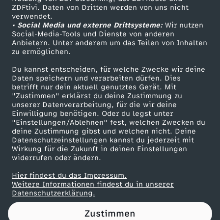
ZDFtivi. Daten von Dritten werden von uns nicht
t
Das ZDF
verwendet.
• Social Media und externe Drittsysteme:
Wir nutzen
ZDF Unternehmen
z
Social-Media-Tools und Dienste von anderen
Anbietern. Unter anderem um das Teilen von Inhalten
Karriere
zu ermöglichen.
S
Presseportal
Du kannst entscheiden, für welche Zwecke wir deine
ZDF goes Schule
Daten speichern und verarbeiten dürfen. Dies
c
betrifft nur dein aktuell genutztes Gerät. Mit
Werbefernsehen
"Zustimmen" erklärst du deine Zustimmung zu
h
unserer Datenverarbeitung, für die wir deine
Mainzelmännchen
Einwilligung benötigen. Oder du legst unter
"Einstellungen/Ablehnen" fest, welchen Zwecken du
w
deine Zustimmung gibst und welchen nicht. Deine
Datenschutzeinstellungen kannst du jederzeit mit
Wirkung für die Zukunft in deinen Einstellungen
i
widerrufen oder ändern.
t
Hier findest du das Impressum.
Partner
Weitere Informationen findest du in unserer
Datenschutzerklärung.
z
Zustimmen