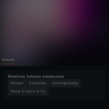
e
s
c
h
&
C
Details
o
Ähnliche Inhalte entdecken
-
Wissen
Explainer
hintergründig
Terra X Lesch & Co
K
o