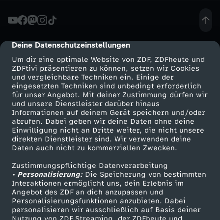
s
m
Deine Datenschutzeinstellungen
cmp-dialog-description
Um dir eine optimale Website von ZDF, ZDFheute und
i
ZDFtivi präsentieren zu können, setzen wir Cookies
und vergleichbare Techniken ein. Einige der
eingesetzten Techniken sind unbedingt erforderlich
s
für unser Angebot. Mit deiner Zustimmung dürfen wir
Mehr ZDF
Service
und unsere Dienstleister darüber hinaus
c
Informationen auf deinem Gerät speichern und/oder
ZDF-Apps
ZDFmitreden
abrufen. Dabei geben wir deine Daten ohne deine
Einwilligung nicht an Dritte weiter, die nicht unsere
h
Smart TV
Kontakt zum ZDF
direkten Dienstleister sind. Wir verwenden deine
Daten auch nicht zu kommerziellen Zwecken.
ZDFtext
Tickets
e
Zustimmungspflichtige Datenverarbeitung
Livestreams
Zuschauerservice
• Personalisierung:
Die Speicherung von bestimmten
I
Sendungen A-Z
Hilfe
Interaktionen ermöglicht uns, dein Erlebnis im
Angebot des ZDF an dich anzupassen und
TV-Programm
Personalisierungsfunktionen anzubieten. Dabei
n
personalisieren wir ausschließlich auf Basis deiner
Nutzung von ZDF Streaming, der ZDFheute und