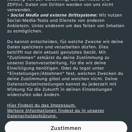
ZDFtivi. Daten von Dritten werden von uns nicht
f
Das ZDF
verwendet.
• Social Media und externe Drittsysteme:
Wir nutzen
ZDF Unternehmen
l
Social-Media-Tools und Dienste von anderen
Anbietern. Unter anderem um das Teilen von Inhalten
Karriere
zu ermöglichen.
a
Presseportal
Du kannst entscheiden, für welche Zwecke wir deine
ZDF goes Schule
Daten speichern und verarbeiten dürfen. Dies
t
betrifft nur dein aktuell genutztes Gerät. Mit
Werbefernsehen
"Zustimmen" erklärst du deine Zustimmung zu
i
unserer Datenverarbeitung, für die wir deine
Mainzelmännchen
Einwilligung benötigen. Oder du legst unter
"Einstellungen/Ablehnen" fest, welchen Zwecken du
o
deine Zustimmung gibst und welchen nicht. Deine
Datenschutzeinstellungen kannst du jederzeit mit
Wirkung für die Zukunft in deinen Einstellungen
n
widerrufen oder ändern.
:
Hier findest du das Impressum.
Partner
Weitere Informationen findest du in unserer
Datenschutzerklärung.
w
Zustimmen