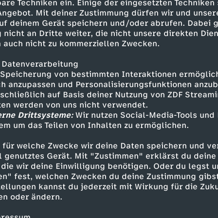
Krebsnebel bereits auf der
are Techniken ein. Einige der eingesetzten Techniken
rm der Sternexplosion
 Angebot. Mit deiner Zustimmung dürfen wir und unser
 bestätigt!
uf deinem Gerät speichern und/oder abrufen. Dabei 
 nicht an Dritte weiter, die nicht unsere direkten Dien
 auch nicht zu kommerziellen Zwecken.
 Datenverarbeitung
Speicherung von bestimmten Interaktionen ermöglicht
h anzupassen und Personalisierungsfunktionen anzub
sschließlich auf Basis deiner Nutzung von ZDF Stream
tten werden von uns nicht verwendet.
erne Drittsysteme:
Wir nutzen Social-Media-Tools und
em um das Teilen von Inhalten zu ermöglichen.
Inhalte entdecken
 für welche Zwecke wir deine Daten speichern und ver
ell genutztes Gerät. Mit "Zustimmen" erklärst du dein
kumentation
informativ
Terra X Lesch & Co
die wir deine Einwilligung benötigen. Oder du legst u
en" fest, welchen Zwecken du deine Zustimmung gibst
ellungen kannst du jederzeit mit Wirkung für die Zuku
en oder ändern.
pressum.