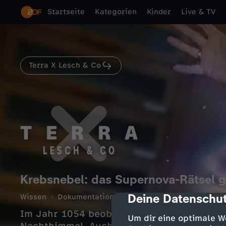
Startseite
Kategorien
Kinder
Live & TV
Terra X Lesch & Co
Krebsnebel: das Supernova-Rätsel g
Deine Datenschut
Wissen
Dokumentation
informativ
cmp-dialog-des
10 Min.
17
Im Jahr 1054 beobachten chinesische Ast
Um dir eine optimale W