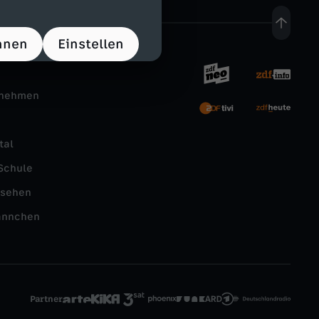
hnen
Einstellen
rnehmen
tal
Schule
nsehen
ännchen
Partner