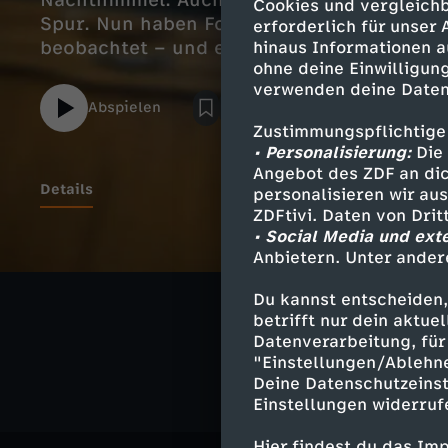
Nachthimmel. Auch Edwin Hubble war dem 
Cookies und vergleichb
Spur. Nun haben Forschende eine neue Fo
erforderlich für unser
beobachtet – und endlich ihre Vorhersagen
hinaus Informationen a
ohne deine Einwilligung
verwenden deine Daten
Abspielen
Zustimmungspflichtige
• Personalisierung:
Die 
Angebot des ZDF an dic
Details
personalisieren wir au
ZDFtivi. Daten von Dri
• Social Media und ext
Anbietern. Unter ander
Ähnliche 
Du kannst entscheiden,
betrifft nur dein aktu
Wissen
Do
Datenverarbeitung, für 
"Einstellungen/Ablehn
Deine Datenschutzeinst
Einstellungen widerruf
Hier findest du das Im