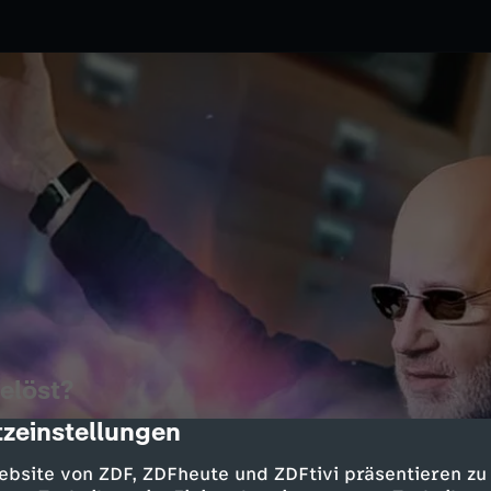
elöst?
zeinstellungen
cription
.11.2021
ZDF
ronomen einen neuen Stern am
ebsite von ZDF, ZDFheute und ZDFtivi präsentieren zu