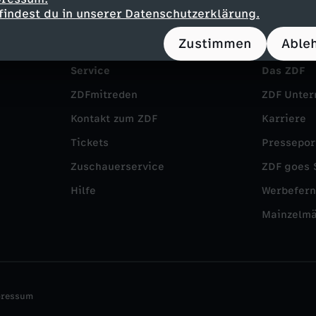
findest du in unserer Datenschutzerklärung.
Zustimmen
Able
Service
Das ZDF
ZDFmitreden
ZDF Unte
Kontakt zum ZDF
Karriere
Tickets
Pressepor
Zuschauerservice
ZDF goes 
Hilfe
Werbefer
Mainzelm
pressum